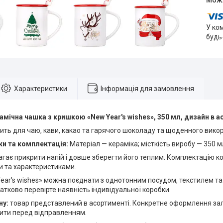
У ко
будь
Характеристики
Інформація для замовлення
амічна чашка з кришкою «New Year's wishes», 350 мл, дизайн в 
ть для чаю, кави, какао та гарячого шоколаду та щоденного вико
и та комплектація:
Матеріал — кераміка; місткість виробу — 350 м
ає прикрити напій і довше зберегти його теплим. Комплектацію кон
и та характеристиками.
ear's wishes» можна поєднати з однотонним посудом, текстилем т
тково перевірте наявність індивідуальної коробки.
ну:
товар представлений в асортименті. Конкретне оформлення зале
нити перед відправленням.