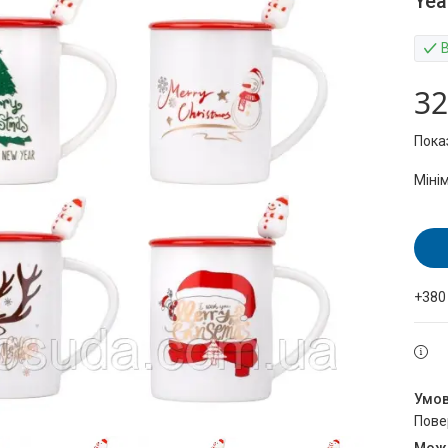
Yea
32
Пока
Міні
+380
пов