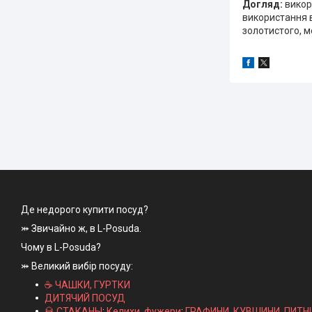
Догляд:
викор
використання в
золотистого, м
Де недорого купити посуд?
⤗ Звичайно ж, в L-Posuda.
Чому в L-Posuda?
⤗ Великий вибір посуду:
☕ ЧАШКИ, ГУРТКИ
ДИТЯЧИЙ ПОСУД
🥃 СТАКАНЫ
;
Келихи, фужери
;
ГРАФИНИ, КУВШИНИ, ПИТН