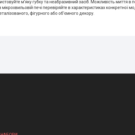
истовуйте м’яку губку та неабразивний засіб. Можливість миття в 
 мікрохвильовій печі перевіряйте в характеристиках конкретної мо
еталізованого, фігурного або об’ємного декору.
І НАБОРИ