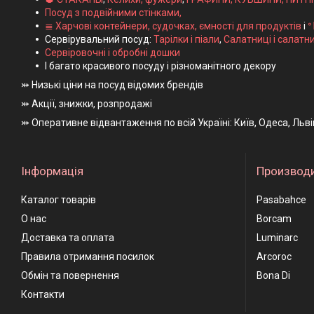
Посуд з подвійними стінками,
≣ Харчові контейнери, судочках, ємності для продуктів
і
ᐤ
Сервірувальний посуд:
Тарілки і піали
,
Салатниці і салатн
Сервіровочні і обробні дошки
І багато красивого посуду і різноманітного декору
⤗ Низькі ціни на посуд відомих брендів
⤗ Акції, знижки, розпродажі
⤗ Оперативне відвантаження по всій Україні: Київ, Одеса, Льв
Інформація
Производ
Каталог товарів
Pasabahce
О нас
Borcam
Доставка та оплата
Luminarc
Правила отримання посилок
Arcoroc
Обмін та повернення
Bona Di
Контакти