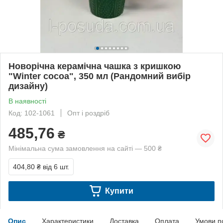
Новорічна керамічна чашка з кришкою
"Winter cocoa", 350 мл (Рандомний вибір
дизайну)
В наявності
Код: 102-1061
Опт і роздріб
485,76
₴
Мінімальна сума замовлення на сайті — 500 ₴
404,80 ₴
від 6 шт.
Купити
Опис
Характеристики
Доставка
Оплата
Умови п