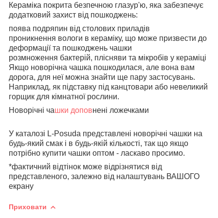
Кераміка покрита безпечною глазур'ю, яка забезпечує
додатковий захист від пошкоджень:
поява подряпин від столових приладів
проникнення вологи в кераміку, що може призвести до
деформації та пошкоджень чашки
розмноження бактерій, плісняви та мікробів у кераміці
Якщо новорічна чашка пошкодилася, але вона вам
дорога, для неї можна знайти ще пару застосувань.
Наприклад, як підставку під канцтовари або невеликий
горщик для кімнатної рослини.
Новорічні ча
шки допов
нені ложечками
У каталозі L-Posuda представлені новорічні чашки на
будь-який смак і в будь-якій кількості, так що якщо
потрібно купити чашки оптом - ласкаво просимо.
*фактичний відтінок може відрізнятися від
представленого, залежно від налаштувань ВАШОГО
екрану
Приховати