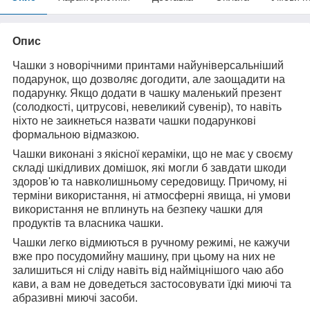
Опис
Чашки з новорічними принтами найуніверсальніший
подарунок, що дозволяє догодити, але заощадити на
подарунку. Якщо додати в чашку маленький презент
(солодкості, цитрусові, невеликий сувенір), то навіть
ніхто не заикнеться назвати чашки подарункові
формальною відмазкою.
Чашки виконані з якісної кераміки, що не має у своєму
складі шкідливих домішок, які могли б завдати шкоди
здоров'ю та навколишньому середовищу. Причому, ні
терміни використання, ні атмосферні явища, ні умови
використання не вплинуть на безпеку чашки для
продуктів та власника чашки.
Чашки легко відмиються в ручному режимі, не кажучи
вже про посудомийну машину, при цьому на них не
залишиться ні сліду навіть від найміцнішого чаю або
кави, а вам не доведеться застосовувати їдкі миючі та
абразивні миючі засоби.