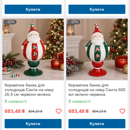
Купити
Купити
–15%
–15%
Керамічна банка для
Керамічна банка для
солодощів Санта на ніжці
солодощів на ніжці Санта 600
26,9 см червоно-зелена
мл зелено-червона
В наявності
В наявності
683,48
683,48
₴
₴
804,10 ₴
804,10 ₴
Купити
Купити