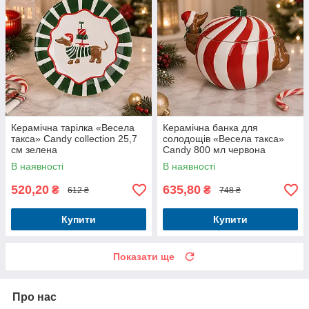
Керамічна тарілка «Весела
Керамічна банка для
такса» Candy collection 25,7
солодощів «Весела такса»
см зелена
Candy 800 мл червона
В наявності
В наявності
520,20
635,80
₴
₴
612 ₴
748 ₴
Купити
Купити
Показати ще
Про нас