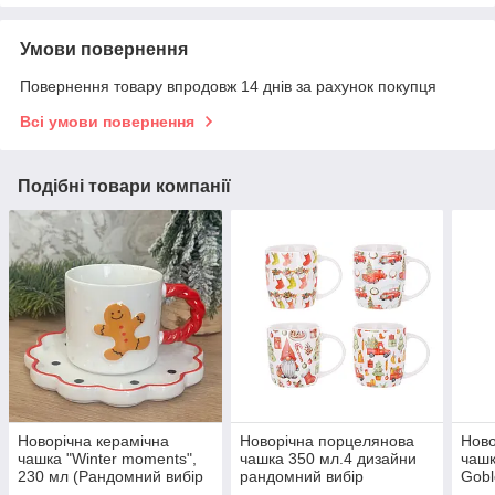
Умови повернення
Повернення товару впродовж 14 днів за рахунок покупця
Всі умови повернення
Подібні товари компанії
Новорічна керамічна
Новорічна порцелянова
Ново
чашка "Winter moments",
чашка 350 мл.4 дизайни
чашк
230 мл (Рандомний вибір
рандомний вибір
Gobl
дизайну)
диза