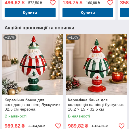
486,62
136,75
358
₴
₴
572,50 ₴
160,88 ₴
Купити
Купити
Акційні пропозиції та новинки
–15%
–15%
Керамічна банка для
Керамічна банка для
солодощів на ніжці Лускунчик
солодощів на ніжці Лускунчик
32,5 см червона
16,2 × 15 × 32,5 см
В наявності
В наявності
989,82
989,82
₴
₴
1 164,50 ₴
1 164,50 ₴