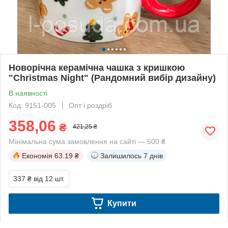
Новорічна керамічна чашка з кришкою
"Christmas Night" (Рандомний вибір дизайну)
В наявності
Код: 9151-005
Опт і роздріб
358,06
₴
421,25 ₴
Мінімальна сума замовлення на сайті — 500 ₴
Економія
63.19 ₴
Залишилось
7 днів
337 ₴
від 12 шт.
Купити