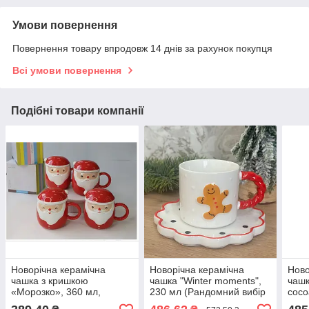
Умови повернення
Повернення товару впродовж 14 днів за рахунок покупця
Всі умови повернення
Подібні товари компанії
Новорічна керамічна
Новорічна керамічна
Ново
чашка з кришкою
чашка "Winter moments",
чашк
«Морозко», 360 мл,
230 мл (Рандомний вибір
coco
дизайн в асортименті
дизайну)
(Ран