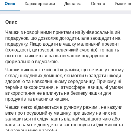
Опис
Характеристики
Доставка
Оплата
Умови п
Опис
Чашки з новорічними принтами найуніверсальніший
подарунок, що дозволяє догодити, але заощадити на
подарунку. Якщо додати в чашку маленький презент
(солодкості, цитрусові, невеликий сувенір), то навіть
ніхто не заикнеться назвати чашки подарункові
формальною відмазкою.
Чашки виконані з якісної кераміки, що не має у своєму
складі шкідливих домішок, які могли б завдати шкоди
здоров'ю та навколишньому середовищу. Причому, ні
терміни використання, ні атмосферні явища, ні умови
використання не вплинуть на безпеку чашки для
продуктів та власника чашки.
Чашки легко відмиються в ручному режимі, не кажучи
вже про посудомийну машину, при цьому на них не
залишиться ні сліду навіть від найміцнішого чаю або
кави, а вам не доведеться застосовувати їдкі миючі та
абразивні миючі засоби.