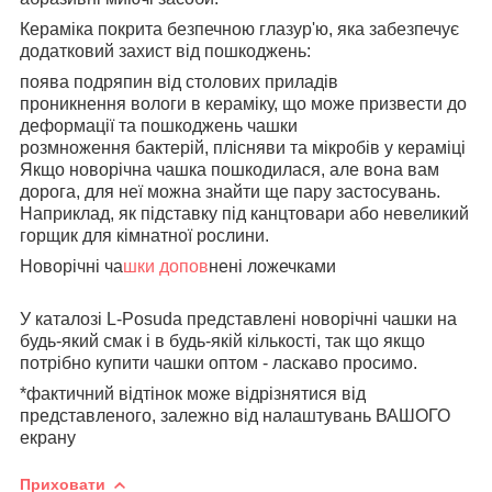
Кераміка покрита безпечною глазур'ю, яка забезпечує
додатковий захист від пошкоджень:
поява подряпин від столових приладів
проникнення вологи в кераміку, що може призвести до
деформації та пошкоджень чашки
розмноження бактерій, плісняви та мікробів у кераміці
Якщо новорічна чашка пошкодилася, але вона вам
дорога, для неї можна знайти ще пару застосувань.
Наприклад, як підставку під канцтовари або невеликий
горщик для кімнатної рослини.
Новорічні ча
шки допов
нені ложечками
У каталозі L-Posuda представлені новорічні чашки на
будь-який смак і в будь-якій кількості, так що якщо
потрібно купити чашки оптом - ласкаво просимо.
*фактичний відтінок може відрізнятися від
представленого, залежно від налаштувань ВАШОГО
екрану
Приховати