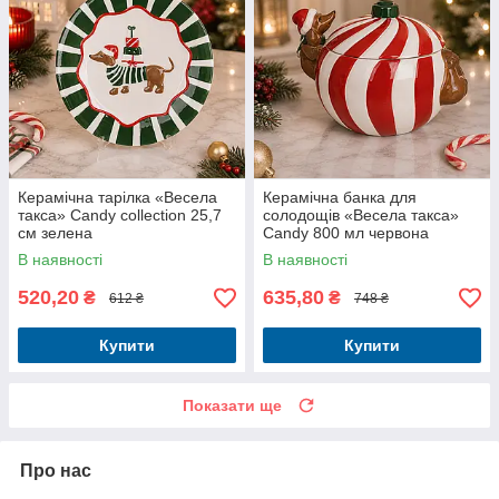
Керамічна тарілка «Весела
Керамічна банка для
такса» Candy collection 25,7
солодощів «Весела такса»
см зелена
Candy 800 мл червона
В наявності
В наявності
520,20
635,80
₴
₴
612 ₴
748 ₴
Купити
Купити
Показати ще
Про нас