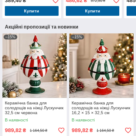
389,40
486,62
485
₴
₴
572,50 ₴
диза
Купити
Купити
Акційні пропозиції та новинки
–15%
–15%
Керамічна банка для
Керамічна банка для
солодощів на ніжці Лускунчик
солодощів на ніжці Лускунчик
32,5 см червона
16,2 × 15 × 32,5 см
В наявності
В наявності
989,82
989,82
₴
₴
1 164,50 ₴
1 164,50 ₴