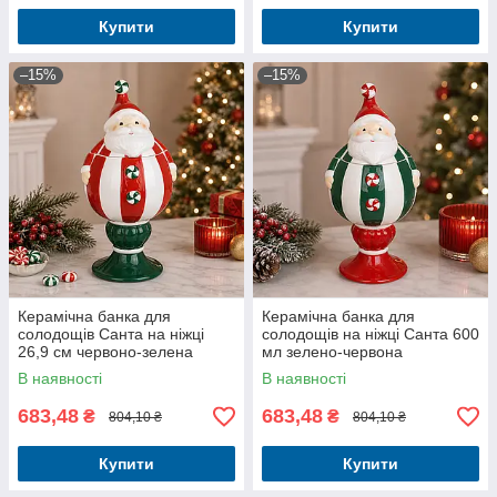
Купити
Купити
–15%
–15%
Керамічна банка для
Керамічна банка для
солодощів Санта на ніжці
солодощів на ніжці Санта 600
26,9 см червоно-зелена
мл зелено-червона
В наявності
В наявності
683,48
683,48
₴
₴
804,10 ₴
804,10 ₴
Купити
Купити