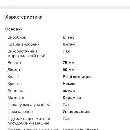
Характеристики
Основні
Виробник
Elisey
Країна виробник
Китай
Використання в
Так
мікрохвильовій печі
Висота
75 мм
Діаметр
90 мм
Колір
Різні кольори
Кришка
Немає
Ложечка
немає
Матеріал
Кераміка
Подарункова упаковка
Так
Призначення
Універсальне
Підходить для миття в
Так
посудомийній машині
Тематика декору, малюнка
Новий рік, Різдво