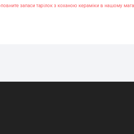
оповните запаси тарілок з коханою кераміки в нашому мага