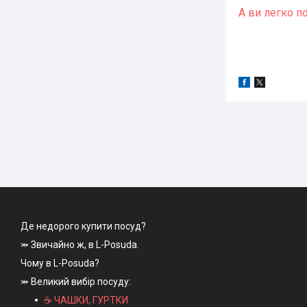
А ви легко п
Де недорого купити посуд?
⤗ Звичайно ж, в L-Posuda.
Чому в L-Posuda?
⤗ Великий вибір посуду:
☕ ЧАШКИ, ГУРТКИ