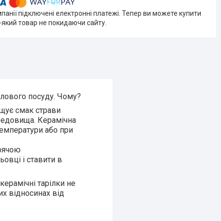
мпанії підключені електронні платежі. Тепер ви можете купити
-який товар не покидаючи сайту.
олового посуду. Чому?
ащує смак страви
редовища. Керамічна
температури або при
арячою
ьовці і ставити в
 керамічні тарілки не
их відносинах від