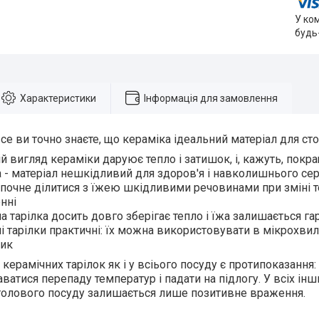
У ко
будь
Характеристики
Інформація для замовлення
е ви точно знаєте, що кераміка ідеальний матеріал для ст
й вигляд кераміки даруює тепло і затишок, і, кажуть, покр
 - матеріал нешкідливий для здоров'я і навколишнього се
е почне ділитися з їжею шкідливими речовинами при зміні 
нні
а тарілка досить довго зберігає тепло і їжа залишається г
і тарілки практичні: їх можна використовувати в мікрохвил
ник
керамічних тарілок як і у всіього посуду є протипоказання:
аватися перепаду температур і падати на підлогу. У всіх інш
толового посуду залишається лише позитивне враження.