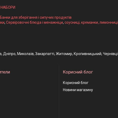
І НАБОРИ
 Банки для зберігання і сипучих продуктів
ики
,
Сервіровочні блюда і менажніци
,
соусниці, креманки, лимонниці
ів, Дніпро, Миколаїв, Закарпатті, Житомир, Кропивницький, Чернівці
ители
Корисний блог
Корисний блог
Новини магазину