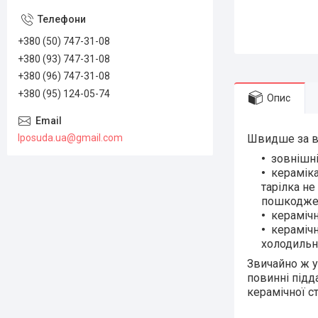
+380 (50) 747-31-08
+380 (93) 747-31-08
+380 (96) 747-31-08
+380 (95) 124-05-74
Опис
lposuda.ua@gmail.com
Швидше за вс
зовнішні
кераміка
тарілка н
пошкодже
керамічн
керамічн
холодиль
Звичайно ж у 
повинні підд
керамічної с