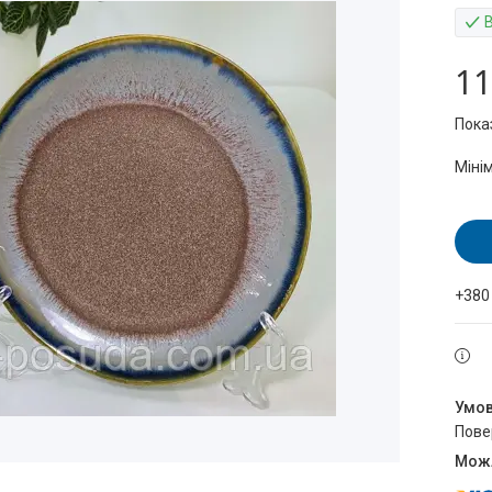
11
Пока
Міні
+380
пов