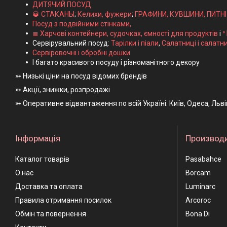
ДИТЯЧИЙ ПОСУД
🥃 СТАКАНЫ
;
Келихи, фужери
;
ГРАФИНИ, КУВШИНИ, ПИТН
Посуд з подвійними стінками,
≣ Харчові контейнери, судочках, ємності для продуктів
і
ᐤ
Сервірувальний посуд:
Тарілки і піали
,
Салатниці і салатн
Сервіровочні і обробні дошки
І багато красивого посуду і різноманітного декору
⤗ Низькі ціни на посуд відомих брендів
⤗ Акції, знижки, розпродажі
⤗ Оперативне відвантаження по всій Україні: Київ, Одеса, Льв
Інформація
Производ
Каталог товарів
Pasabahce
О нас
Borcam
Доставка та оплата
Luminarc
Правила отримання посилок
Arcoroc
Обмін та повернення
Bona Di