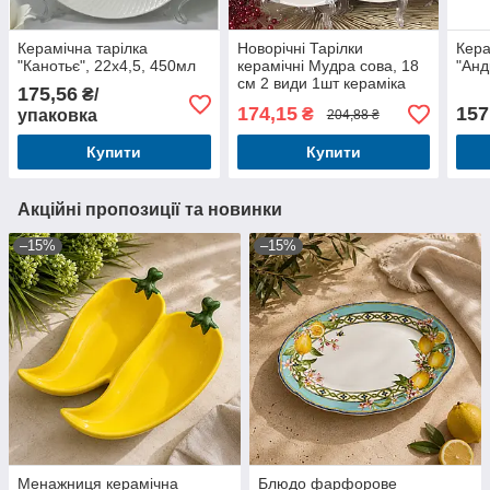
Керамічна тарілка
Новорічні Тарілки
Кера
"Канотьє", 22x4,5, 450мл
керамічні Мудра сова, 18
"Анд
см 2 види 1шт кераміка
175,56
₴/
174,15
157
₴
упаковка
204,88 ₴
Купити
Купити
Акційні пропозиції та новинки
–15%
–15%
Менажниця керамічна
Блюдо фарфорове