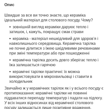
Опис
Швидше за все ви точно знаєте, що кераміка
ідеальний матеріал для столового посуду. Чому?
зовнішній вигляд кераміки даруює тепло і
затишок, і, кажуть, покращує смак страви
кераміка - матеріал нешкідливий для здоров'я і
навколишнього середовища. Керамічна тарілка
не почне ділитися з їжею шкідливими речовинами
при зміні температури або при пошкодженні
керамічна тарілка досить довго зберігає тепло і
їжа залишається гарячою
керамічні тарілки практичні: їх можна
використовувати в мікрохвильовці і ставити в
холодильник
Звичайно ж у керамічних тарілок як і у всіього посуду є
протипоказання: керамічні тарілки не повинні
піддаватися перепаду температур і падати на підлогу.
У всіх інших відносинах від керамічної столового
посуду залишається лише позитивне враження.