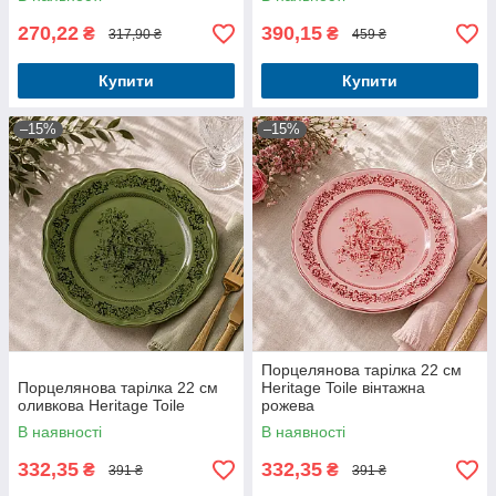
270,22
390,15
₴
₴
317,90 ₴
459 ₴
Купити
Купити
–15%
–15%
Порцелянова тарілка 22 см
Порцелянова тарілка 22 см
Heritage Toile вінтажна
оливкова Heritage Toile
рожева
В наявності
В наявності
332,35
332,35
₴
₴
391 ₴
391 ₴