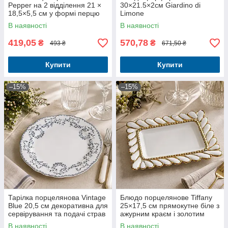
Pepper на 2 відділення 21 ×
30×21.5×2см Giardino di
18,5×5,5 см у формі перцю
Limone
В наявності
В наявності
419,05
570,78
₴
₴
493 ₴
671,50 ₴
Купити
Купити
–15%
–15%
Тарілка порцелянова Vintage
Блюдо порцелянове Tiffany
Blue 20,5 см декоративна для
25×17,5 см прямокутне біле з
сервірування та подачі страв
ажурним краєм і золотим
декором
В наявності
В наявності