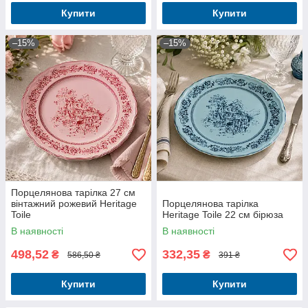
Купити
Купити
–15%
–15%
Порцелянова тарілка 27 см
вінтажний рожевий Heritage
Порцелянова тарілка
Toile
Heritage Toile 22 см бірюза
В наявності
В наявності
498,52
332,35
₴
₴
586,50 ₴
391 ₴
Купити
Купити