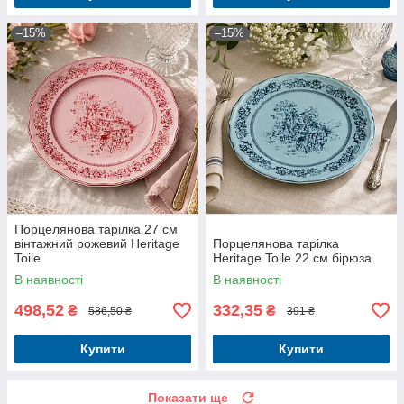
–15%
–15%
Порцелянова тарілка 27 см
вінтажний рожевий Heritage
Порцелянова тарілка
Toile
Heritage Toile 22 см бірюза
В наявності
В наявності
498,52
332,35
₴
₴
586,50 ₴
391 ₴
Купити
Купити
Показати ще