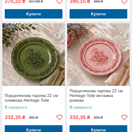
270,22
390,15
₴
₴
317,90 ₴
459 ₴
Купити
Купити
–15%
–15%
Порцелянова тарілка 22 см
Порцелянова тарілка 22 см
Heritage Toile вінтажна
оливкова Heritage Toile
рожева
В наявності
В наявності
332,35
332,35
₴
₴
391 ₴
391 ₴
Купити
Купити