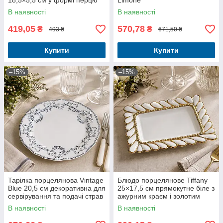
18,5×5,5 см у формі перцю
Limone
В наявності
В наявності
419,05
570,78
₴
₴
493 ₴
671,50 ₴
Купити
Купити
–15%
–15%
Тарілка порцелянова Vintage
Блюдо порцелянове Tiffany
Blue 20,5 см декоративна для
25×17,5 см прямокутне біле з
сервірування та подачі страв
ажурним краєм і золотим
декором
В наявності
В наявності