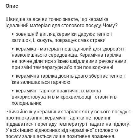
Опис
Швидше за все ви точно знаєте, що кераміка
ідеальний матеріал для столового посуду. Чому?
зовнішній вигляд кераміки даруює тепло і
затишок, і, кажуть, покращує смак страви
кераміка - матеріал нешкідливий для здоров'я і
навколишнього середовища. Керамічна тарілка
не почне ділитися з їжею шкідливими речовинами
при зміні температури або при пошкодженні
керамічна тарілка досить довго зберігає тепло і
їжа залишається гарячою
керамічні тарілки практичні: їх можна
використовувати в мікрохвильовці і ставити в
холодильник
Звичайно ж у керамічних тарілок як і у всіього посуду є
протипоказання: керамічні тарілки не повинні
піддаватися перепаду температур і падати на підлогу.
У всіх інших відносинах від керамічної столового
посуду залишається лише позитивне враження.