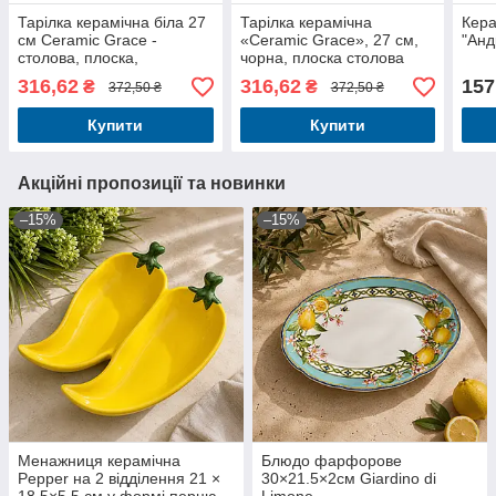
Тарілка керамічна біла 27
Тарілка керамічна
Кера
см Ceramic Grace -
«Ceramic Grace», 27 см,
"Анд
столова, плоска,
чорна, плоска столова
сервірувальна
316,62
316,62
157
₴
₴
372,50 ₴
372,50 ₴
Купити
Купити
Акційні пропозиції та новинки
–15%
–15%
Менажниця керамічна
Блюдо фарфорове
Pepper на 2 відділення 21 ×
30×21.5×2см Giardino di