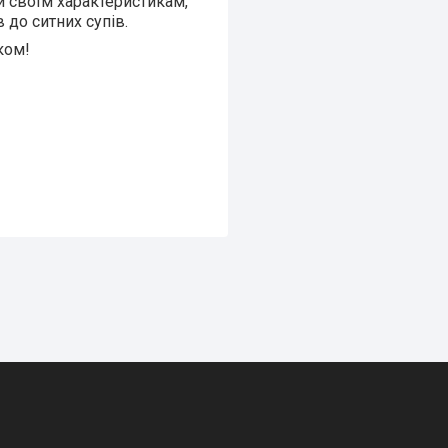
ки своїм характеристикам,
 до ситних супів.
ком!