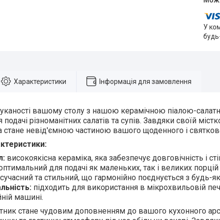
У ко
будь
Характеристики
Інформація для замовлення
каності вашому столу з нашою керамічною піалою-салатни
 подачі різноманітних салатів та супів. Завдяки своїй міст
а стане невід'ємною частиною вашого щоденного і святков
актеристики:
л:
високоякісна кераміка, яка забезпечує довговічність і сті
оптимальний для подачі як маленьких, так і великих порцій 
сучасний та стильний, що гармонійно поєднується з будь-як
льність:
підходить для використання в мікрохвильовій печі
ній машині.
атник стане чудовим доповненням до вашого кухонного ар