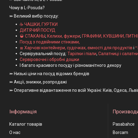
Чому в L-Posuda?
⤗ Великий вибір посуду:
☕ ЧАШКИ, ГУРТКИ
ДИТЯЧИЙ ПОСУД
🥃 СТАКАНЫ
;
Келихи, фужери
;
ГРАФИНИ, КУВШИНИ, ПИТН
Посуд з подвійними стінками,
≣ Харчові контейнери, судочках, ємності для продуктів
і
ᐤ
Сервірувальний посуд:
Тарілки і піали
,
Салатниці і салатн
Сервіровочні і обробні дошки
І багато красивого посуду і різноманітного декору
⤗ Низькі ціни на посуд відомих брендів
⤗ Акції, знижки, розпродажі
⤗ Оперативне відвантаження по всій Україні: Київ, Одеса, Льв
Інформація
Производ
Каталог товарів
Pasabahce
О нас
Borcam