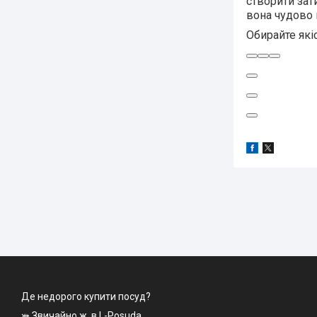
створити зат
вона чудово п
Обирайте які
Де недорого купити посуд?
⤗ Звичайно ж, в L-Posuda.