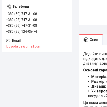
+380 (50) 747-31-08
+380 (93) 747-31-08
+380 (96) 747-31-08
+380 (95) 124-05-74
Опис
lposuda.ua@gmail.com
Додайте вишу
підходить для
дизайну, вон
Основні хар
Матеріа
Розмір:
Дизайн:
Універса
посудомий
Ця піала сал