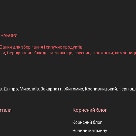
І НАБОРИ
 Банки для зберігання і сипучих продуктів
ики
,
Сервіровочні блюда і менажніци
,
соусниці, креманки, лимонниці
ів, Дніпро, Миколаїв, Закарпатті, Житомир, Кропивницький, Чернівці
ители
Корисний блог
Корисний блог
Новини магазину