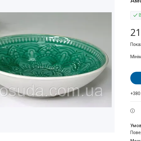
Амф
21
Пока
Міні
+380
пов