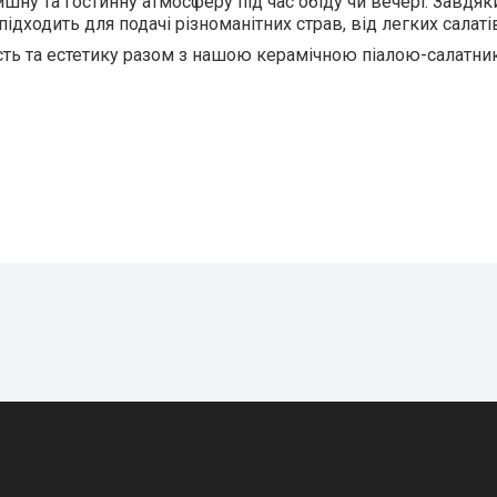
ишну та гостинну атмосферу під час обіду чи вечері. Завдя
ідходить для подачі різноманітних страв, від легких салатів
сть та естетику разом з нашою керамічною піалою-салатни