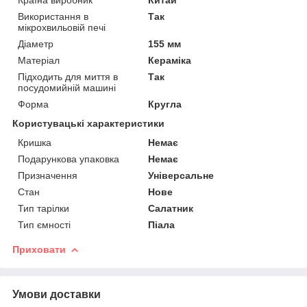
Використання в
Так
мікрохвильовій печі
Діаметр
155 мм
Матеріал
Кераміка
Підходить для миття в
Так
посудомийній машині
Форма
Кругла
Користувацькі характеристики
Кришка
Немає
Подарункова упаковка
Немає
Призначення
Універсальне
Стан
Нове
Тип тарілки
Салатник
Тип ємності
Піала
Приховати
Умови доставки