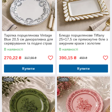
Тарілка порцелянова Vintage
Блюдо порцелянове Tiffany
Blue 20,5 см декоративна для
25×17,5 см прямокутне біле з
сервірування та подачі страв
ажурним краєм і золотим
декором
В наявності
В наявності
270,22
390,15
₴
₴
317,90 ₴
459 ₴
Купити
Купити
–15%
–15%