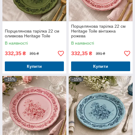
Порцелянова тарілка 22 см
Порцелянова тарілка 22 см
Heritage Toile вінтажна
оливкова Heritage Toile
рожева
В наявності
В наявності
332,35
332,35
₴
₴
391 ₴
391 ₴
Купити
Купити
–15%
–15%