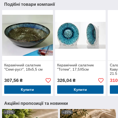
Подібні товари компанії
Керамічний салатник
Керамічний салатник
Сала
"Семі-руст", 18х5,5 см
"Тотем", 17,5Х5см
Каву
21.5
307,56
326,04
310
₴
₴
Купити
Купити
Акційні пропозиції та новинки
–15%
–15%