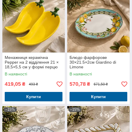
Менажниця керамічна
Блюдо фарфорове
Pepper на 2 відділення 21 ×
30×21.5×2см Giardino di
18,5×5,5 см у формі перцю
Limone
В наявності
В наявності
419,05
570,78
₴
₴
493 ₴
671,50 ₴
Купити
Купити
–15%
–15%