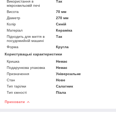
Використання в
Так
мікрохвильовій печі
Висота
70 мм
Діаметр
270 мм
Колір
Синій
Матеріал
Кераміка
Підходить для миття в
Так
посудомийній машині
Форма
Кругла
Користувацькі характеристики
Кришка
Немає
Подарункова упаковка
Немає
Призначення
Універсальне
Стан
Нове
Тип тарілки
Салатник
Тип ємності
Піала
Приховати