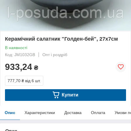
Керамічний салатник "Голден-бей", 27х7см
В наявності
Код: JM1032GB
Опт і роздріб
933,24
₴
777,70 ₴
від 6 шт.
Купити
Опис
Характеристики
Доставка
Оплата
Умови п