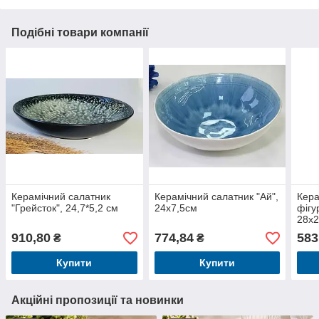
Подібні товари компанії
Керамічний салатник
Керамічний салатник "Ай",
Кера
"Грейсток", 24,7*5,2 см
24х7,5см
фігу
28х2
910,80
774,84
583
₴
₴
Купити
Купити
Акційні пропозиції та новинки