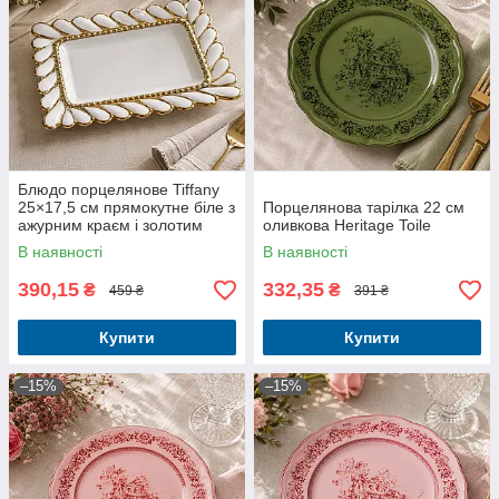
Блюдо порцелянове Tiffany
25×17,5 см прямокутне біле з
Порцелянова тарілка 22 см
ажурним краєм і золотим
оливкова Heritage Toile
декором
В наявності
В наявності
390,15
332,35
₴
₴
459 ₴
391 ₴
Купити
Купити
–15%
–15%