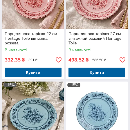
Порцелянова тарілка 22 см
Порцелянова тарілка 27 см
Heritage Toile вінтажна
вінтажний рожевий Heritage
рожева
Toile
В наявності
В наявності
332,35
498,52
₴
₴
391 ₴
586,50 ₴
Купити
Купити
–15%
–15%