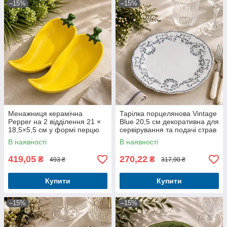
–15%
–15%
Менажниця керамічна
Тарілка порцелянова Vintage
Pepper на 2 відділення 21 ×
Blue 20,5 см декоративна для
18,5×5,5 см у формі перцю
сервірування та подачі страв
В наявності
В наявності
419,05
270,22
₴
₴
493 ₴
317,90 ₴
Купити
Купити
–15%
–15%