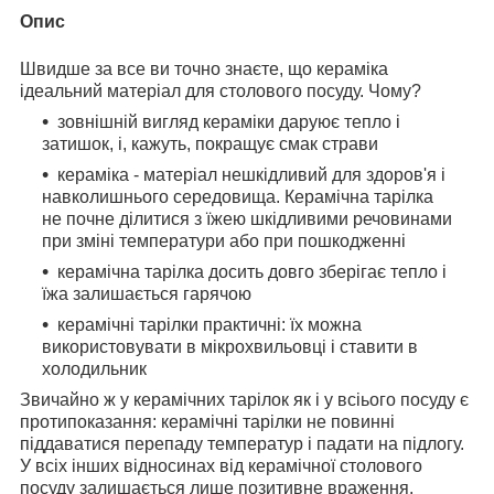
Опис
Швидше за все ви точно знаєте, що кераміка
ідеальний матеріал для столового посуду. Чому?
зовнішній вигляд кераміки даруює тепло і
затишок, і, кажуть, покращує смак страви
кераміка - матеріал нешкідливий для здоров'я і
навколишнього середовища. Керамічна тарілка
не почне ділитися з їжею шкідливими речовинами
при зміні температури або при пошкодженні
керамічна тарілка досить довго зберігає тепло і
їжа залишається гарячою
керамічні тарілки практичні: їх можна
використовувати в мікрохвильовці і ставити в
холодильник
Звичайно ж у керамічних тарілок як і у всіього посуду є
протипоказання: керамічні тарілки не повинні
піддаватися перепаду температур і падати на підлогу.
У всіх інших відносинах від керамічної столового
посуду залишається лише позитивне враження.