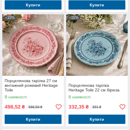
Купити
Купити
–15%
–15%
Порцелянова тарілка 27 см
вінтажний рожевий Heritage
Порцелянова тарілка
Toile
Heritage Toile 22 см бірюза
В наявності
В наявності
498,52
332,35
₴
₴
586,50 ₴
391 ₴
Купити
Купити