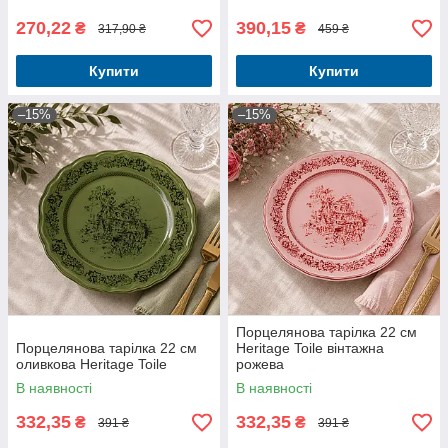
270,22
390,15
₴
₴
317,90 ₴
459 ₴
Купити
Купити
–15%
–15%
Порцелянова тарілка 22 см
Порцелянова тарілка 22 см
Heritage Toile вінтажна
оливкова Heritage Toile
рожева
В наявності
В наявності
332,35
332,35
₴
₴
391 ₴
391 ₴