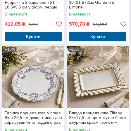
Pepper на 2 відділення 21 ×
30×21.5×2см Giardino di
18,5×5,5 см у формі перцю
Limone
В наявності
В наявності
419,05
570,78
₴
₴
493 ₴
671,50 ₴
Купити
Купити
–15%
–15%
Тарілка порцелянова Vintage
Блюдо порцелянове Tiffany
Blue 20,5 см декоративна для
25×17,5 см прямокутне біле з
сервірування та подачі страв
ажурним краєм і золотим
декором
В наявності
В наявності