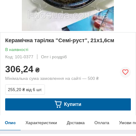
Керамічна тарілка "Семі-руст", 21х1,6см
В наявності
Код: 101-0377
Опт і роздріб
306,24
₴
Мінімальна сума замовлення на сайті — 500 ₴
255,20 ₴
від 6 шт.
Купити
Опис
Характеристики
Доставка
Оплата
Умови п