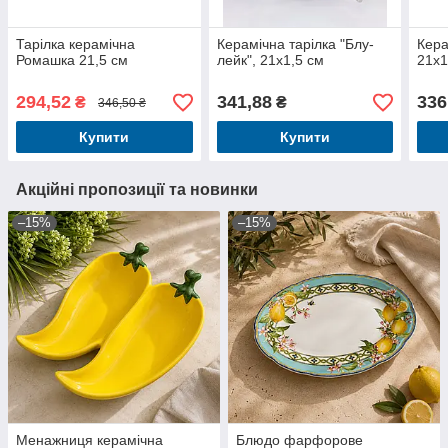
Тарілка керамічна
Керамічна тарілка "Блу-
Кера
Ромашка 21,5 см
лейк", 21х1,5 см
21x1
294,52
341,88
336
₴
₴
346,50 ₴
Купити
Купити
Акційні пропозиції та новинки
–15%
–15%
Менажниця керамічна
Блюдо фарфорове