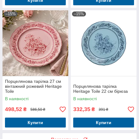
Купити
Купити
–15%
–15%
Порцелянова тарілка 27 см
вінтажний рожевий Heritage
Порцелянова тарілка
Toile
Heritage Toile 22 см бірюза
В наявності
В наявності
498,52
332,35
₴
₴
586,50 ₴
391 ₴
Купити
Купити