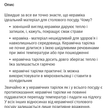
Опис
Швидше за все ви точно знаєте, що кераміка
ідеальний матеріал для столового посуду. Чому?
зовнішній вигляд кераміки даруює тепло і
затишок, і, кажуть, покращує смак страви
кераміка - матеріал нешкідливий для здоров'я і
навколишнього середовища. Керамічна тарілка
не почне ділитися з їжею шкідливими речовинами
при зміні температури або при пошкодженні
керамічна тарілка досить довго зберігає тепло і
їжа залишається гарячою
керамічні тарілки практичні: їх можна
використовувати в мікрохвильовці і ставити в
холодильник
Звичайно ж у керамічних тарілок як і у всіього посуду є
протипоказання: керамічні тарілки не повинні
піддаватися перепаду температур і падати на підлогу.
У всіх інших відносинах від керамічної столового
посуду залишається лише позитивне враження.