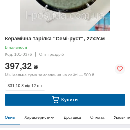
Керамічна тарілка "Семі-руст", 27х2см
В наявності
Код: 101-0376
Опт і роздріб
397,32
₴
Мінімальна сума замовлення на сайті — 500 ₴
331,10 ₴
від 12 шт.
Купити
Опис
Характеристики
Доставка
Оплата
Умови п