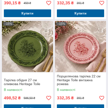
390,15
332,35
₴
₴
459 ₴
391 ₴
Купити
Купити
–15%
–15%
Порцелянова тарілка 22 см
Тарілка обідня 27 см
Heritage Toile вінтажна
оливкова Heritage Toile
рожева
В наявності
В наявності
498,52
332,35
₴
₴
586,50 ₴
391 ₴