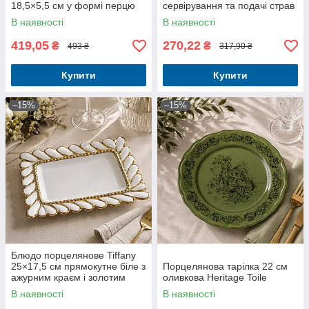
18,5×5,5 см у формі перцю
сервірування та подачі страв
В наявності
В наявності
419,05
270,22
₴
₴
493 ₴
317,90 ₴
Купити
Купити
–15%
–15%
Блюдо порцелянове Tiffany
25×17,5 см прямокутне біле з
Порцелянова тарілка 22 см
ажурним краєм і золотим
оливкова Heritage Toile
декором
В наявності
В наявності