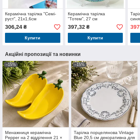
Керамічна тарілка "Семі-
Керамічна тарілка
Тарі
руст", 21х1,6см
"Тотем", 27 см
синя
306,24
397,32
397
₴
₴
Купити
Купити
Акційні пропозиції та новинки
–15%
–15%
Менажниця керамічна
Тарілка порцелянова Vintage
Pepper на 2 відділення 21 ×
Blue 20,5 см декоративна для