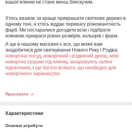
вашої ялинки не стане менш блискучим.
Хтось вважає за краще прикрашати святкове дерево в
одному тоні, а хтось віддає перевагу різноманітність
фарб. Ми постаралися догодити всім і підібрати
ялинкові прикраси різних розмірів, кольорів і форм.
А ще в нашому магазині є все, що може вам
знадобитися для святкування Нового Року і Різдва:
новорічна посуд
,
новорічний і різдвяний декор
,
мякі
новорічні іграшки під ялинку
,
зачаровують скляні
підсвічники
, і
ще багато всякого, що необхідно для
новорічного чарівництва
Приховати
Характеристики
Основні атрибути