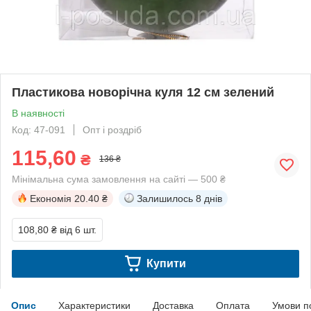
Пластикова новорічна куля 12 см зелений
В наявності
Код: 47-091
Опт і роздріб
115,60
₴
136 ₴
Мінімальна сума замовлення на сайті — 500 ₴
Економія
20.40 ₴
Залишилось
8 днів
108,80 ₴
від 6 шт.
Купити
Опис
Характеристики
Доставка
Оплата
Умови п