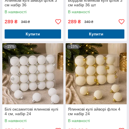
Ялинкові кулі айворі флок 3
Бордові ялинкові кулі флок 3
см набір 36
см набір 36 шт
В наявності
В наявності
289
289
₴
₴
340 ₴
340 ₴
Купити
Купити
–15%
–15%
Білі оксамитові ялинкові кулі
Ялинкові кулі айворі флок 4
4 см, набір 24
см набір 24
В наявності
В наявності