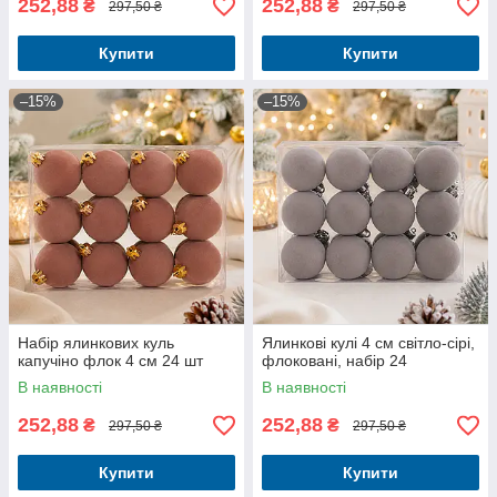
252,88
252,88
₴
₴
297,50 ₴
297,50 ₴
Купити
Купити
–15%
–15%
Набір ялинкових куль
Ялинкові кулі 4 см світло-сірі,
капучіно флок 4 см 24 шт
флоковані, набір 24
В наявності
В наявності
252,88
252,88
₴
₴
297,50 ₴
297,50 ₴
Купити
Купити