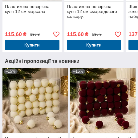
Пластикова новорічна
Пластикова новорічна
Шишк
куля 12 см марсала
куля 12 см смарагдового
зеле
кольору.
набі
плас
115,60
115,60
137
₴
₴
136 ₴
136 ₴
Купити
Купити
Акційні пропозиції та новинки
–15%
–15%