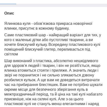
Опис
Ялинкова куля - обов'язкова прикраса новорічної
ялинки, присутнє в кожному будинку.
Саме пластиковий шар - найкращий варіант для тих, у
кого є маленькі дітки або пустотливі тварини, а ви
хочете блискучий кульку. Всередину пластикового кулі
поміщений блискучий глитер, переливається під
світлом
Шар виконаний з пластика, абсолютно нешкідливого
для здоров'я людей і тварин, і він не розіб'ється, якщо
ялинка втомиться стояти і приляже. А значить люди і
звірі не поранитися і не сильно злякаються дзвону
розбилися кульок. А ще вам не доведеться витрачати
час на прибирання блестяшек. Вам не потрібно шукати
окреме місце для безпечного зберігання куль в
межпраздничный період, та й ціна на такі кулі набагато
приємніше, ніж на скляні кулі. Але з-за цього
пластикові кулі не стануть менш елегантними і наряд