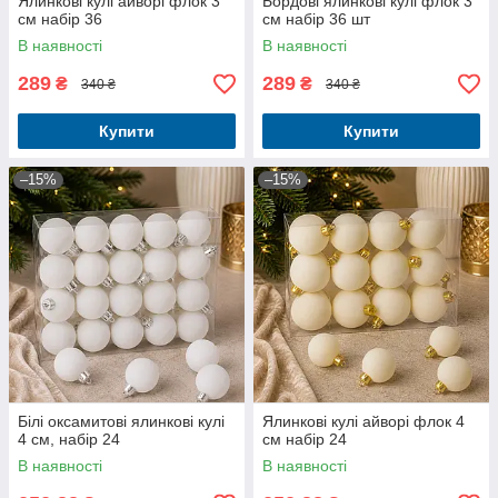
Ялинкові кулі айворі флок 3
Бордові ялинкові кулі флок 3
см набір 36
см набір 36 шт
В наявності
В наявності
289
289
₴
₴
340 ₴
340 ₴
Купити
Купити
–15%
–15%
Білі оксамитові ялинкові кулі
Ялинкові кулі айворі флок 4
4 см, набір 24
см набір 24
В наявності
В наявності