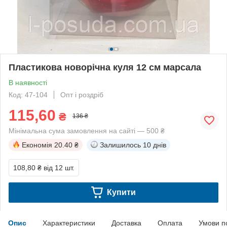
Пластикова новорічна куля 12 см марсала
В наявності
Код: 47-104
Опт і роздріб
115,60
₴
136 ₴
Мінімальна сума замовлення на сайті — 500 ₴
Економія
20.40 ₴
Залишилось
10 днів
108,80 ₴
від 12 шт.
Купити
Опис
Характеристики
Доставка
Оплата
Умови п