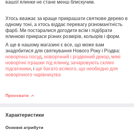
вашої ялинки не стане менш блискучим.
Хтось вважає за краще прикрашати святкове дерево в
одному тоні, а хтось віддає перевагу різноманітність
фарб. Ми постаралися догодити всім і підібрати
ялинкові прикраси різних розмірів, кольорів і форм.
А ще в нашому магазині є все, що може вам
знадобитися для святкування Нового Року і Різдва:
новорічна посуд
,
новорічний і різдвяний декор
,
мякі
новорічні іграшки під ялинку
,
зачаровують скляні
підсвічники
, і
ще багато всякого, що необхідно для
новорічного чарівництва
Приховати
Характеристики
Основні атрибути