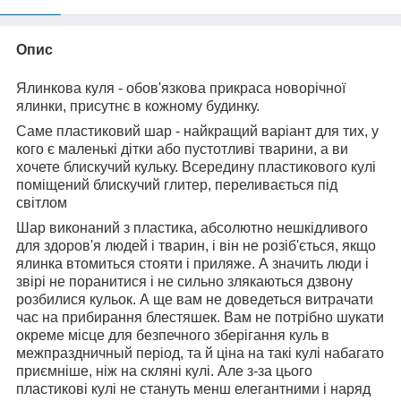
Опис
Ялинкова куля - обов'язкова прикраса новорічної
ялинки, присутнє в кожному будинку.
Саме пластиковий шар - найкращий варіант для тих, у
кого є маленькі дітки або пустотливі тварини, а ви
хочете блискучий кульку. Всередину пластикового кулі
поміщений блискучий глитер, переливається під
світлом
Шар виконаний з пластика, абсолютно нешкідливого
для здоров'я людей і тварин, і він не розіб'ється, якщо
ялинка втомиться стояти і приляже. А значить люди і
звірі не поранитися і не сильно злякаються дзвону
розбилися кульок. А ще вам не доведеться витрачати
час на прибирання блестяшек. Вам не потрібно шукати
окреме місце для безпечного зберігання куль в
межпраздничный період, та й ціна на такі кулі набагато
приємніше, ніж на скляні кулі. Але з-за цього
пластикові кулі не стануть менш елегантними і наряд