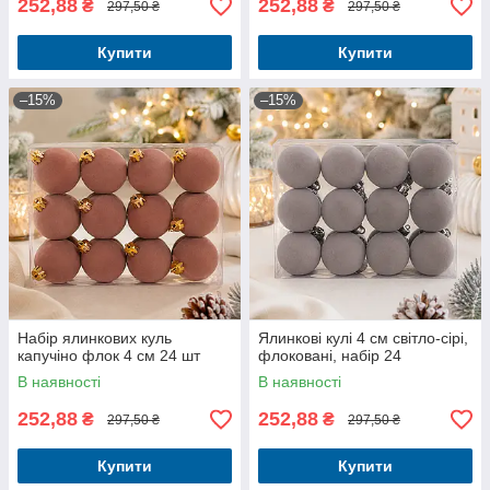
252,88
252,88
₴
₴
297,50 ₴
297,50 ₴
Купити
Купити
–15%
–15%
Набір ялинкових куль
Ялинкові кулі 4 см світло-сірі,
капучіно флок 4 см 24 шт
флоковані, набір 24
В наявності
В наявності
252,88
252,88
₴
₴
297,50 ₴
297,50 ₴
Купити
Купити