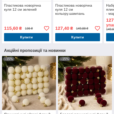
Пластикова новорічна
Пластикова новорічна
Набі
куля 12 см зелений
куля 12 см
ялин
кольору.шампань
- ма
127
упа
115,60
127,40
₴
₴
136 ₴
149,88 ₴
149,6
Купити
Купити
Акційні пропозиції та новинки
–15%
–15%