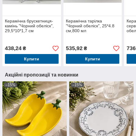
Керамічна брускетниця-
Керамічна тарілка
Кера
камінь "Чорний обеліск",
"Чорний обеліск", 25*4.8
серв
29,5*10*1,7 см
см,800 мл
обел
140
438,24
535,92
736
₴
₴
Купити
Купити
Акційні пропозиції та новинки
–15%
–15%