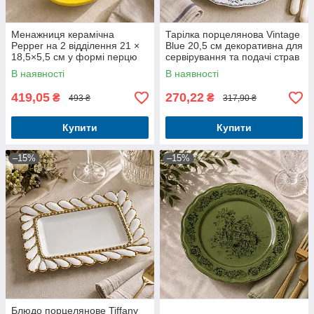
Менажниця керамічна
Тарілка порцелянова Vintage
Pepper на 2 відділення 21 ×
Blue 20,5 см декоративна для
18,5×5,5 см у формі перцю
сервірування та подачі страв
В наявності
В наявності
419,05
270,22
₴
₴
493 ₴
317,90 ₴
Купити
Купити
–15%
–15%
Блюдо порцелянове Tiffany