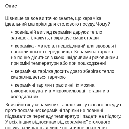
Опис
Швидше за все ви точно знаєте, що кераміка
ідеальний матеріал для столового посуду. Чому?
зовнішній вигляд кераміки даруює тепло і
затишок, і, кажуть, покращує смак страви
кераміка - матеріал нешкідливий для здоров'я і
навколишнього середовища. Керамічна тарілка
не почне ділитися з їжею шкідливими речовинами
при зміні температури або при пошкодженні
керамічна тарілка досить довго зберігає тепло і
їжа залишається гарячою
керамічні тарілки практичні: їх можна
використовувати в мікрохвильовці і ставити в
холодильник
Звичайно ж у керамічних тарілок як і у всіього посуду є
протипоказання: керамічні тарілки не повинні
піддаватися перепаду температур і падати на підлогу.
У всіх інших відносинах від керамічної столового
посуду залишається лише позитивне враження.