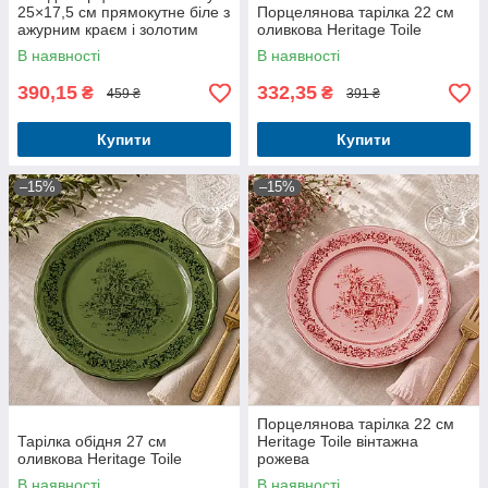
25×17,5 см прямокутне біле з
Порцелянова тарілка 22 см
ажурним краєм і золотим
оливкова Heritage Toile
декором
В наявності
В наявності
390,15
332,35
₴
₴
459 ₴
391 ₴
Купити
Купити
–15%
–15%
Порцелянова тарілка 22 см
Тарілка обідня 27 см
Heritage Toile вінтажна
оливкова Heritage Toile
рожева
В наявності
В наявності