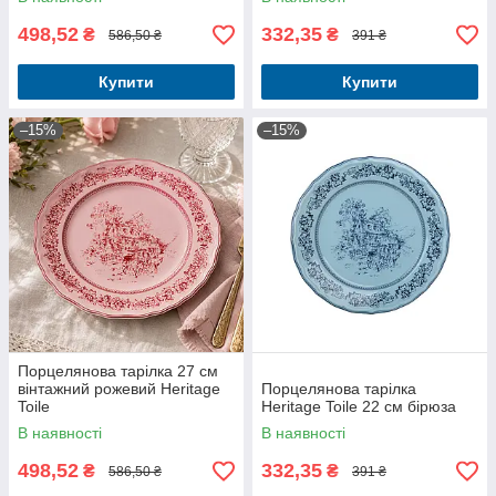
498,52
332,35
₴
₴
586,50 ₴
391 ₴
Купити
Купити
–15%
–15%
Порцелянова тарілка 27 см
вінтажний рожевий Heritage
Порцелянова тарілка
Toile
Heritage Toile 22 см бірюза
В наявності
В наявності
498,52
332,35
₴
₴
586,50 ₴
391 ₴