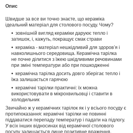
Опис
Швидше за все ви точно знаєте, що кераміка
ідеальний матеріал для столового посуду. Чому?
зовнішній вигляд кераміки даруює тепло і
затишок, і, кажуть, покращує смак страви
кераміка - матеріал нешкідливий для здоров'я і
навколишнього середовища. Керамічна тарілка
не почне ділитися з їжею шкідливими речовинами
при зміні температури або при пошкодженні
керамічна тарілка досить довго зберігає тепло і
їжа залишається гарячою
керамічні тарілки практичні: їх можна
використовувати в мікрохвильовці і ставити в
холодильник
Звичайно ж у керамічних тарілок як і у всіього посуду є
протипоказання: керамічні тарілки не повинні
піддаватися перепаду температур і падати на підлогу.
У всіх інших відносинах від керамічної столового
посуду залишається лише позитивне враження.