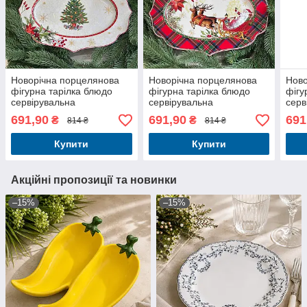
Новорічна порцелянова
Новорічна порцелянова
Ново
фігурна тарілка блюдо
фігурна тарілка блюдо
фігу
сервірувальна
сервірувальна
серв
35*25*2.5см з різдвяним
35*25*2.5см з різдвяним
35*2
691,90
691,90
691
₴
₴
814 ₴
814 ₴
малюнком
малюнком
ялин
Купити
Купити
Акційні пропозиції та новинки
–15%
–15%