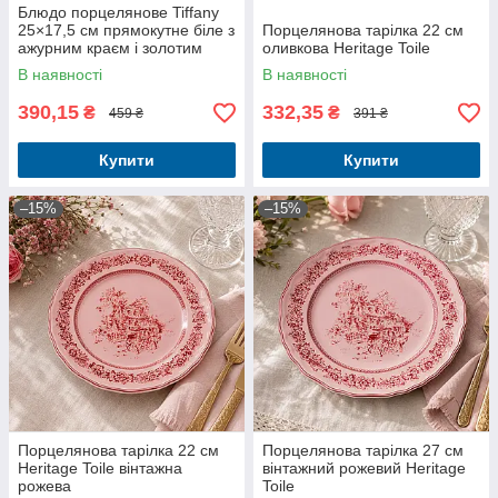
Блюдо порцелянове Tiffany
25×17,5 см прямокутне біле з
Порцелянова тарілка 22 см
ажурним краєм і золотим
оливкова Heritage Toile
декором
В наявності
В наявності
390,15
332,35
₴
₴
459 ₴
391 ₴
Купити
Купити
–15%
–15%
Порцелянова тарілка 22 см
Порцелянова тарілка 27 см
Heritage Toile вінтажна
вінтажний рожевий Heritage
рожева
Toile