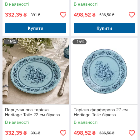
В наявності
В наявності
332,35
498,52
₴
₴
391 ₴
586,50 ₴
Купити
Купити
–15%
–15%
Порцелянова тарілка
Тарілка фарфорова 27 см
Heritage Toile 22 см бірюза
Heritage Toile бірюза
В наявності
В наявності
332,35
498,52
₴
₴
391 ₴
586,50 ₴