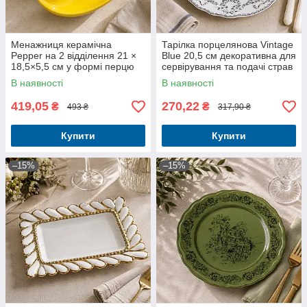
Менажниця керамічна
Тарілка порцелянова Vintage
Pepper на 2 відділення 21 ×
Blue 20,5 см декоративна для
18,5×5,5 см у формі перцю
сервірування та подачі страв
В наявності
В наявності
419,05
270,22
₴
₴
493 ₴
317,90 ₴
Купити
Купити
–15%
–15%