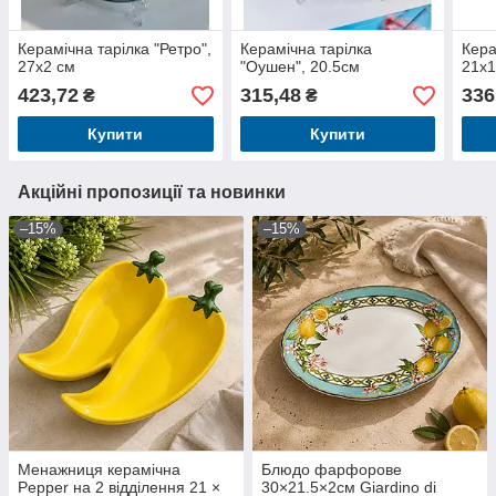
Керамічна тарілка "Ретро",
Керамічна тарілка
Кера
27x2 см
"Оушен", 20.5см
21x1
423,72
315,48
336
₴
₴
Купити
Купити
Акційні пропозиції та новинки
–15%
–15%
Менажниця керамічна
Блюдо фарфорове
Pepper на 2 відділення 21 ×
30×21.5×2см Giardino di