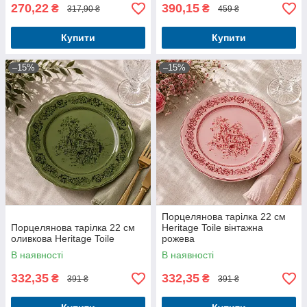
270,22
390,15
₴
₴
317,90 ₴
459 ₴
Купити
Купити
–15%
–15%
Порцелянова тарілка 22 см
Порцелянова тарілка 22 см
Heritage Toile вінтажна
оливкова Heritage Toile
рожева
В наявності
В наявності
332,35
332,35
₴
₴
391 ₴
391 ₴