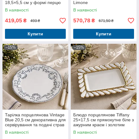
18,5×5,5 см у формі перцю
Limone
В наявності
В наявності
419,05
570,78
₴
₴
493 ₴
671,50 ₴
Купити
Купити
–15%
–15%
Тарілка порцелянова Vintage
Блюдо порцелянове Tiffany
Blue 20,5 см декоративна для
25×17,5 см прямокутне біле з
сервірування та подачі страв
ажурним краєм і золотим
декором
В наявності
В наявності