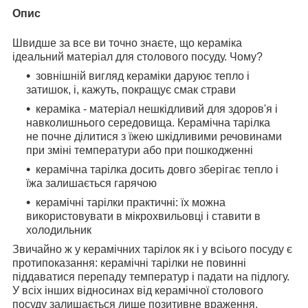
Опис
Швидше за все ви точно знаєте, що кераміка
ідеальний матеріал для столового посуду. Чому?
зовнішній вигляд кераміки даруює тепло і
затишок, і, кажуть, покращує смак страви
кераміка - матеріал нешкідливий для здоров'я і
навколишнього середовища. Керамічна тарілка
не почне ділитися з їжею шкідливими речовинами
при зміні температури або при пошкодженні
керамічна тарілка досить довго зберігає тепло і
їжа залишається гарячою
керамічні тарілки практичні: їх можна
використовувати в мікрохвильовці і ставити в
холодильник
Звичайно ж у керамічних тарілок як і у всіього посуду є
протипоказання: керамічні тарілки не повинні
піддаватися перепаду температур і падати на підлогу.
У всіх інших відносинах від керамічної столового
посуду залишається лише позитивне враження.