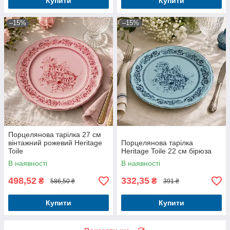
Купити
Купити
–15%
–15%
Порцелянова тарілка 27 см
вінтажний рожевий Heritage
Порцелянова тарілка
Toile
Heritage Toile 22 см бірюза
В наявності
В наявності
498,52
332,35
₴
₴
586,50 ₴
391 ₴
Купити
Купити