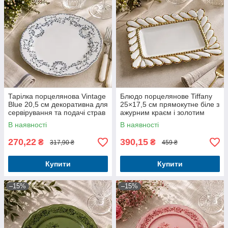
Тарілка порцелянова Vintage
Блюдо порцелянове Tiffany
Blue 20,5 см декоративна для
25×17,5 см прямокутне біле з
сервірування та подачі страв
ажурним краєм і золотим
декором
В наявності
В наявності
270,22
390,15
₴
₴
317,90 ₴
459 ₴
Купити
Купити
–15%
–15%