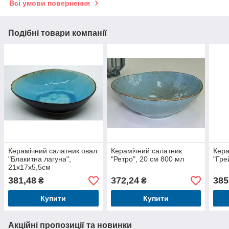
Всі умови повернення
Подібні товари компанії
Керамічний салатник овал
Керамічний салатник
Кера
"Блакитна лагуна",
"Ретро", 20 см 800 мл
"Гре
21х17х5,5см
381,48
372,24
385
₴
₴
Купити
Купити
Акційні пропозиції та новинки