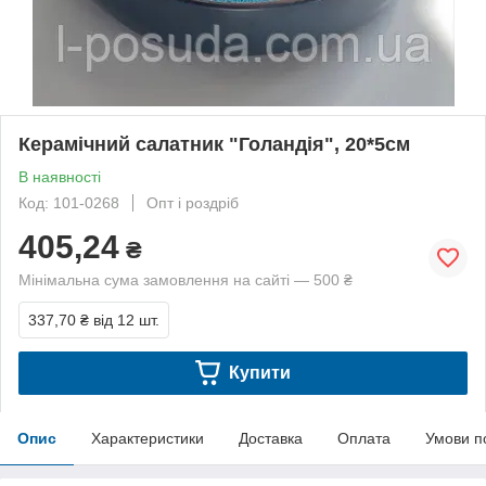
Керамічний салатник "Голандія", 20*5см
В наявності
Код: 101-0268
Опт і роздріб
405,24
₴
Мінімальна сума замовлення на сайті — 500 ₴
337,70 ₴
від 12 шт.
Купити
Опис
Характеристики
Доставка
Оплата
Умови п