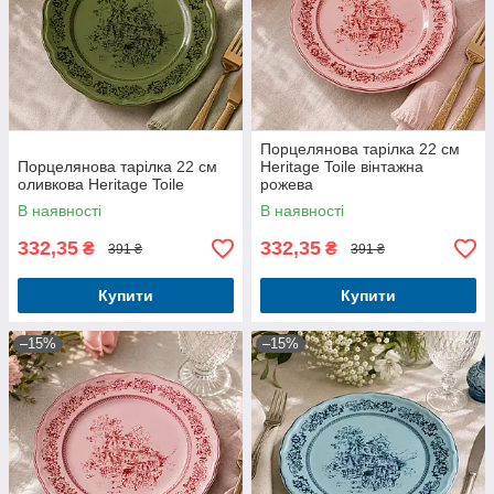
Порцелянова тарілка 22 см
Порцелянова тарілка 22 см
Heritage Toile вінтажна
оливкова Heritage Toile
рожева
В наявності
В наявності
332,35
332,35
₴
₴
391 ₴
391 ₴
Купити
Купити
–15%
–15%