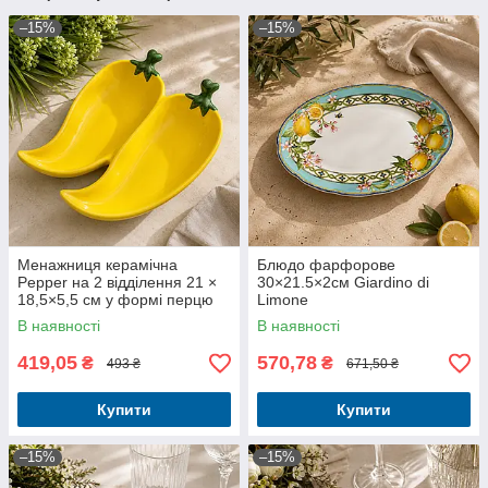
–15%
–15%
Менажниця керамічна
Блюдо фарфорове
Pepper на 2 відділення 21 ×
30×21.5×2см Giardino di
18,5×5,5 см у формі перцю
Limone
В наявності
В наявності
419,05
570,78
₴
₴
493 ₴
671,50 ₴
Купити
Купити
–15%
–15%