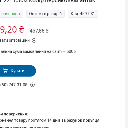
5*22*1.5см колір персиковый антик
В наявності
Оптом і в роздріб
Код:
459-031
9,20 ₴
457,88 ₴
зати оптові ціни
мальна сума замовлення на сайті — 500 ₴
Купити
 (50) 747-31-08
ернення товару протягом 14 днів
за рахунок покупця