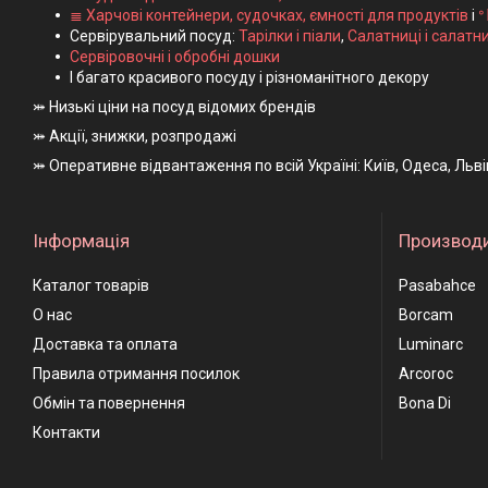
≣ Харчові контейнери, судочках, ємності для продуктів
і
ᐤ
Сервірувальний посуд:
Тарілки і піали
,
Салатниці і салатн
Сервіровочні і обробні дошки
І багато красивого посуду і різноманітного декору
⤗ Низькі ціни на посуд відомих брендів
⤗ Акції, знижки, розпродажі
⤗ Оперативне відвантаження по всій Україні: Київ, Одеса, Льв
Інформація
Производ
Каталог товарів
Pasabahce
О нас
Borcam
Доставка та оплата
Luminarc
Правила отримання посилок
Arcoroc
Обмін та повернення
Bona Di
Контакти