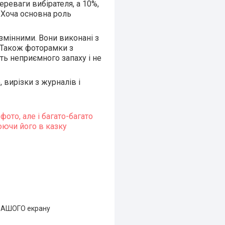
реваги вибірателя, а 10%,
 Хоча основна роль
мінними. Вони виконані з
. Також фоторамки з
ть неприємного запаху і не
 вирізки з журналів і
ото, але і багато-багато
юючи його в казку
ь ВАШОГО екрану