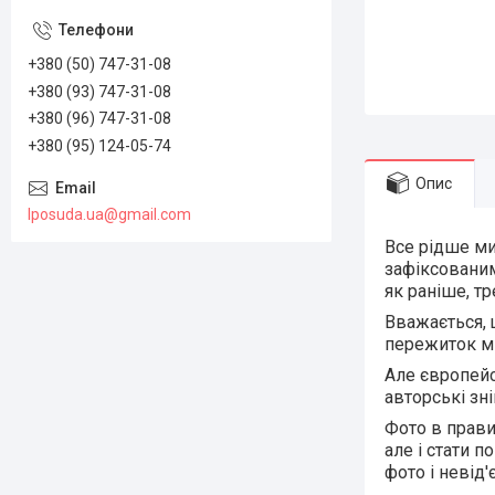
+380 (50) 747-31-08
+380 (93) 747-31-08
+380 (96) 747-31-08
+380 (95) 124-05-74
Опис
lposuda.ua@gmail.com
Все рідше ми
зафіксованим
як раніше, тр
Вважається, 
пережиток м
Але європей
авторські зні
Фото в прави
але і стати 
фото і невід