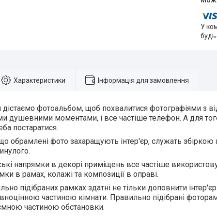
У ко
будь
Характеристики
Інформація для замовлення
 дістаємо фотоальбом, щоб похвалитися фотографіями з ві
и душевними моментами, і все частіше телефон. А для того
еба постаратися.
що обрамлені фото захаращують інтер'єр, служать збіркою пи
инулого.
ські напрямки в декорі приміщень все частіше використо
мки в рамах, колажі та композиції в оправі.
льно підібраних рамках здатні не тільки доповнити інтер'є
повноцінною частиною кімнати. Правильно підібрані фотор
'ємною частиною обстановки.