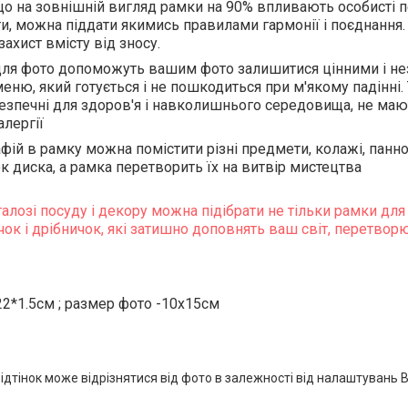
о на зовнішній вигляд рамки на 90% впливають особисті пе
ти, можна піддати якимись правилами гармонії і поєднання.
ахист вмісту від зносу.
ля фото допоможуть вашим фото залишитися цінними і нез
еню, який готується і не пошкодиться при м'якому падінні
езпечні для здоров'я і навколишнього середовища, не маю
лергії
фій в рамку можна помістити різні предмети, колажі, панно,
к диска, а рамка перетворить їх на витвір мистецтва
алозі посуду і декору можна підібрати не тільки рамки для ф
к і дрібничок, які затишно доповнять ваш світ, перетвор
22*1.5см ; размер фото -10x15см
ідтінок може відрізнятися від фото в залежності від налаштуван