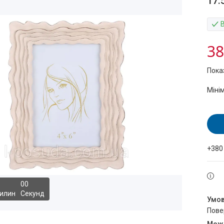
17.
38
Пока
Міні
+380
0
0
илин
Секунд
пов