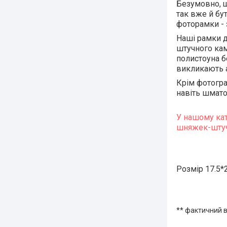
Безумовно, щ
так вже й бу
фоторамки - з
Наші рамки д
штучного кам
полистоуна б
викликають а
Крім фотогра
навіть шмато
У нашому кат
шняжек-штучо
Розмір 17.5*
** фактичний в