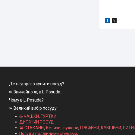
Де недорого купити посуд?
⤗ Звичайно ж, в L-Posuda.
Чому в L-Posuda?
⤗ Великий вибір посуду:
☕ ЧАШКИ, ГУРТКИ
ДИТЯЧИЙ ПОСУД
🥃 СТАКАНЫ
;
Келихи, фужери
;
ГРАФИНИ, КУВШИНИ, ПИТН
Посуд з подвійними стінками,