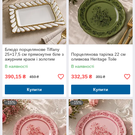
Блюдо порцелянове Tiffany
25×17,5 см прямокутне біле з
Порцелянова тарілка 22 см
ажурним краєм і золотим
оливкова Heritage Toile
декором
В наявності
В наявності
390,15
332,35
₴
₴
459 ₴
391 ₴
Купити
Купити
–15%
–15%