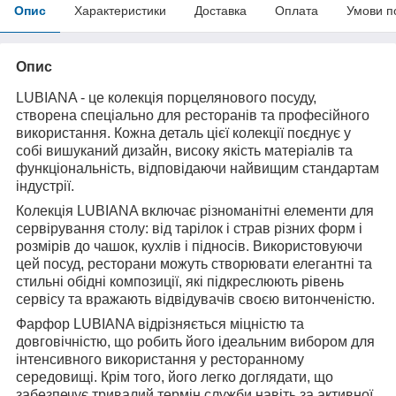
Опис
Характеристики
Доставка
Оплата
Умови п
Опис
LUBIANA - це колекція порцелянового посуду,
створена спеціально для ресторанів та професійного
використання. Кожна деталь цієї колекції поєднує у
собі вишуканий дизайн, високу якість матеріалів та
функціональність, відповідаючи найвищим стандартам
індустрії.
Колекція LUBIANA включає різноманітні елементи для
сервірування столу: від тарілок і страв різних форм і
розмірів до чашок, кухлів і підносів. Використовуючи
цей посуд, ресторани можуть створювати елегантні та
стильні обідні композиції, які підкреслюють рівень
сервісу та вражають відвідувачів своєю витонченістю.
Фарфор LUBIANA відрізняється міцністю та
довговічністю, що робить його ідеальним вибором для
інтенсивного використання у ресторанному
середовищі. Крім того, його легко доглядати, що
забезпечує тривалий термін служби навіть за активної