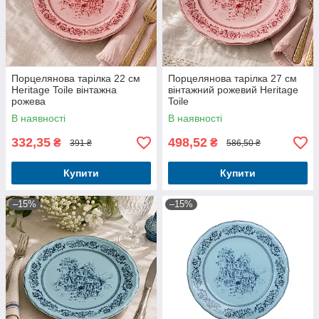
Порцелянова тарілка 22 см
Порцелянова тарілка 27 см
Heritage Toile вінтажна
вінтажний рожевий Heritage
рожева
Toile
В наявності
В наявності
332,35
498,52
₴
₴
391 ₴
586,50 ₴
Купити
Купити
–15%
–15%