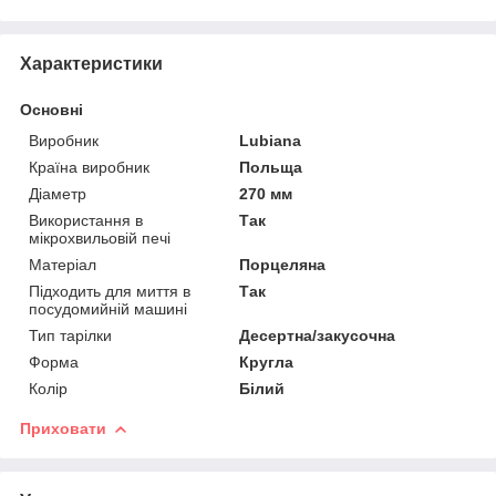
Характеристики
Основні
Виробник
Lubiana
Країна виробник
Польща
Діаметр
270 мм
Використання в
Так
мікрохвильовій печі
Матеріал
Порцеляна
Підходить для миття в
Так
посудомийній машині
Тип тарілки
Десертна/закусочна
Форма
Кругла
Колір
Білий
Приховати