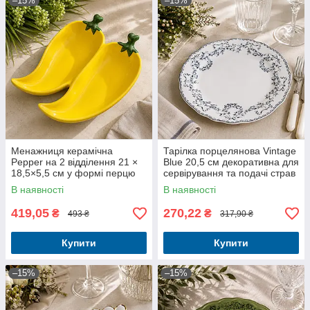
–15%
–15%
Менажниця керамічна
Тарілка порцелянова Vintage
Pepper на 2 відділення 21 ×
Blue 20,5 см декоративна для
18,5×5,5 см у формі перцю
сервірування та подачі страв
В наявності
В наявності
419,05
270,22
₴
₴
493 ₴
317,90 ₴
Купити
Купити
–15%
–15%