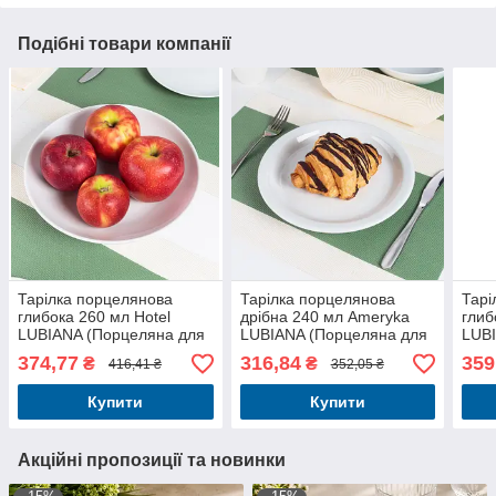
Подібні товари компанії
Тарілка порцелянова
Тарілка порцелянова
Тарі
глибока 260 мл Hotel
дрібна 240 мл Ameryka
глиб
LUBIANA (Порцеляна для
LUBIANA (Порцеляна для
LUBI
ресторанів)
ресторанів)
рест
374,77
316,84
359
₴
₴
416,41 ₴
352,05 ₴
Купити
Купити
Акційні пропозиції та новинки