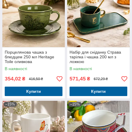
Порцелянова чашка з
Набір для сніданку Страва
блюдцем 250 мл Heritage
тарілка і чашка 200 мл з
Toile оливкова
ложкою
В наявності
В наявності
354,02
571,45
₴
₴
416,50 ₴
672,29 ₴
Купити
Купити
–15%
–15%