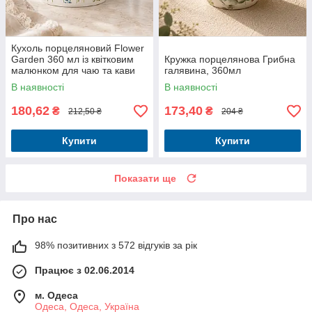
Кухоль порцеляновий Flower
Garden 360 мл із квітковим
Кружка порцелянова Грибна
малюнком для чаю та кави
галявина, 360мл
В наявності
В наявності
180,62
173,40
₴
₴
212,50 ₴
204 ₴
Купити
Купити
Показати ще
Про нас
98% позитивних з 572 відгуків за рік
Працює з 02.06.2014
м. Одеса
Одеса, Одеса, Україна