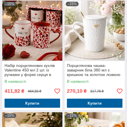
–15%
–15%
Набір порцелянових кухлів
Порцелянова чашка-
Valentine 450 мл 2 шт. із
заварник біла 380 мл з
ручками у формі серця в
кришкою та золотою ложкою
подарунковому пакованні
В наявності
В наявності
411,82
270,10
₴
₴
484,50 ₴
317,76 ₴
Купити
Купити
–15%
–15%