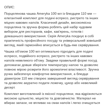
ОПИС:
Порцелянова чашка Ameryka 100 мл із блюдцем 110 мм —
елегантний комплект для подачі еспресо, ристрето та інших
міцних кавових напоїв. Класичний дизайн, високоякісна
порцеляна та зручна форма роблять цей набір чудовим
вибором для ресторанів, кафе, кав'ярень, готелів і
домашнього використання. Серія Ameryka поєднує в собі
практичність професійного посуду та універсальний зовнішній
вигляд, який гармонійно вписується в будь-яке сервірування.
Чашка об'ємом 100 мл оптимально підходить для подачі
еспресо, подвійного еспресо, ристрето та інших кавових
напоїв невеликого об'єму. Завдяки правильній формі посуд
допомагає довше зберігати температуру напою та дозволяє
повною мірою розкрити його ароматичні властивості. Зручна
ручка забезпечує комфортне використання, а блюдце
діаметром 110 мм створює завершений вигляд сервірування
та дозволяє акуратно подати ложечку, цукор або невеликий
десерт.
Комплект виготовлений із якісної порцеляни, яка відрізняється
високою щільністю, міцністю та довговічністю. Матеріал не
вбирає запахи, не впливає на смак напоїв і легко очищується