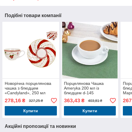
Подібні товари компанії
Новорічна порцелянова
Порцелянова Чашка
Порц
чашка з блюдцем
Ameryka 200 мл із
блю
«Candyland», 250 мл
блюдцем d-145
Марм
278,16
363,43
267
₴
₴
327,25 ₴
403,81 ₴
Купити
Купити
Акційні пропозиції та новинки