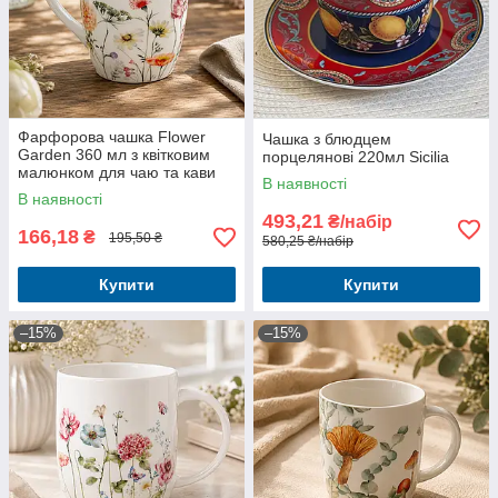
Фарфорова чашка Flower
Чашка з блюдцем
Garden 360 мл з квітковим
порцелянові 220мл Sicilia
малюнком для чаю та кави
В наявності
В наявності
493,21
₴/набір
166,18
₴
195,50 ₴
580,25 ₴/набір
Купити
Купити
–15%
–15%