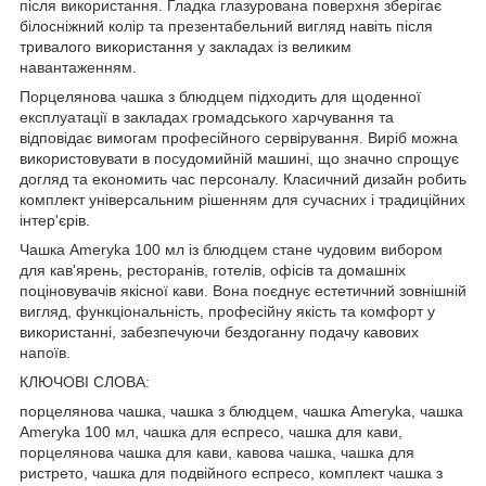
після використання. Гладка глазурована поверхня зберігає
білосніжний колір та презентабельний вигляд навіть після
тривалого використання у закладах із великим
навантаженням.
Порцелянова чашка з блюдцем підходить для щоденної
експлуатації в закладах громадського харчування та
відповідає вимогам професійного сервірування. Виріб можна
використовувати в посудомийній машині, що значно спрощує
догляд та економить час персоналу. Класичний дизайн робить
комплект універсальним рішенням для сучасних і традиційних
інтер'єрів.
Чашка Ameryka 100 мл із блюдцем стане чудовим вибором
для кав'ярень, ресторанів, готелів, офісів та домашніх
поціновувачів якісної кави. Вона поєднує естетичний зовнішній
вигляд, функціональність, професійну якість та комфорт у
використанні, забезпечуючи бездоганну подачу кавових
напоїв.
КЛЮЧОВІ СЛОВА:
порцелянова чашка, чашка з блюдцем, чашка Ameryka, чашка
Ameryka 100 мл, чашка для еспресо, чашка для кави,
порцелянова чашка для кави, кавова чашка, чашка для
ристрето, чашка для подвійного еспресо, комплект чашка з