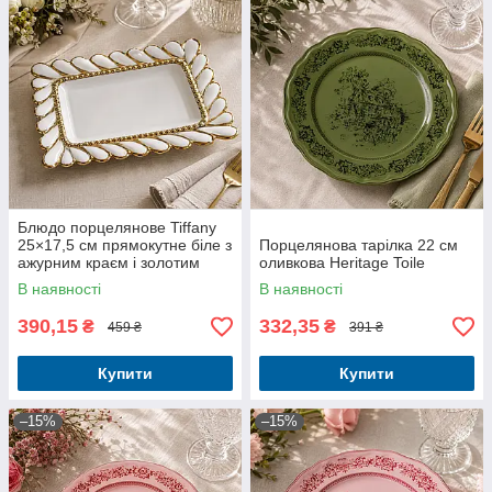
Блюдо порцелянове Tiffany
25×17,5 см прямокутне біле з
Порцелянова тарілка 22 см
ажурним краєм і золотим
оливкова Heritage Toile
декором
В наявності
В наявності
390,15
332,35
₴
₴
459 ₴
391 ₴
Купити
Купити
–15%
–15%