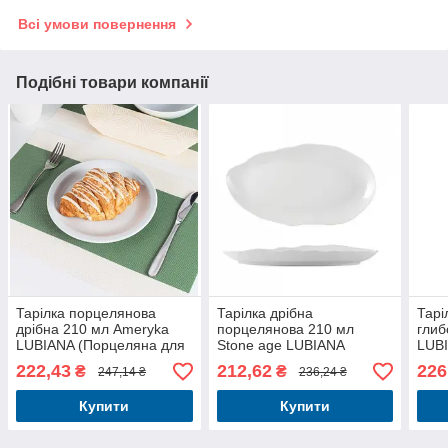
Всі умови повернення
Подібні товари компанії
Тарілка порцелянова
Тарілка дрібна
Тарі
дрібна 210 мл Ameryka
порцелянова 210 мл
глиб
LUBIANA (Порцеляна для
Stone age LUBIANA
LUBI
ресторанів)
(Порцеляна для
рест
222,43
212,62
226
₴
₴
247,14 ₴
236,24 ₴
ресторанів)
Купити
Купити