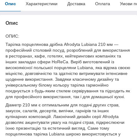
Опис
Характеристики
Доставка
Оплата
Умови п
Опис
ОПИС:
Тарілка порцелянова дрібна Afrodyta Lubiana 210 мм —
професійний столовий посуд, розроблений для використання
в ресторанах, кафе, готелях, кейтерингових компаніях та
інших закладах сфери HoReCa. Виріб виготовлений із
високоякісної польської порцеляни Lubiana, яка відома своєю
міцністю, довговічністю та здатністю витримувати інтенсивне
щоденне використання. Завдяки класичному дизайну та
універсальному білому кольору тарілка гармонійно
поєднується з будь-яким стилем сервірування та підходить як
для професійного використання, так і для домашньої кухні.
Діаметр 210 мм є оптимальним для подачі других страв,
закусок, салатів, десертів, випічки, гарнірів та інших
кулінарних композицій. Лаконічний дизайн серії Afrodyta
дозволяє акцентувати увагу на подачі страв, підкреслюючи
їхню презентацію та естетичний вигляд. Саме тому
порцелянова тарілка Lubiana широко використовується у