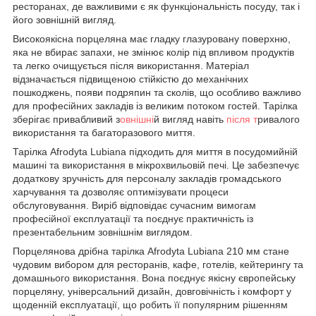
ресторанах, де важливими є як функціональність посуду, так і
його зовнішній вигляд.
Високоякісна порцеляна має гладку глазуровану поверхню,
яка не вбирає запахи, не змінює колір під впливом продуктів
та легко очищується після використання. Матеріал
відзначається підвищеною стійкістю до механічних
пошкоджень, появи подряпин та сколів, що особливо важливо
для професійних закладів із великим потоком гостей. Тарілка
зберігає привабливий з
овнішні
й вигляд навіть
після т
ривалого
використання та багаторазового миття.
Тарілка Afrodyta Lubiana підходить для миття в посудомийній
машині та використання в мікрохвильовій печі. Це забезпечує
додаткову зручність для персоналу закладів громадського
харчування та дозволяє оптимізувати процеси
обслуговування. Виріб відповідає сучасним вимогам
професійної експлуатації та поєднує практичність із
презентабельним зовнішнім виглядом.
Порцелянова дрібна тарілка Afrodyta Lubiana 210 мм стане
чудовим вибором для ресторанів, кафе, готелів, кейтерингу та
домашнього використання. Вона поєднує якісну європейську
порцеляну, універсальний дизайн, довговічність і комфорт у
щоденній експлуатації, що робить її популярним рішенням