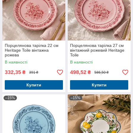
Порцелянова тарілка 22 см
Порцелянова тарілка 27 см
Heritage Toile вінтажна
вінтажний рожевий Heritage
рожева
Toile
В наявності
В наявності
332,35
498,52
₴
₴
391 ₴
586,50 ₴
Купити
Купити
–15%
–15%