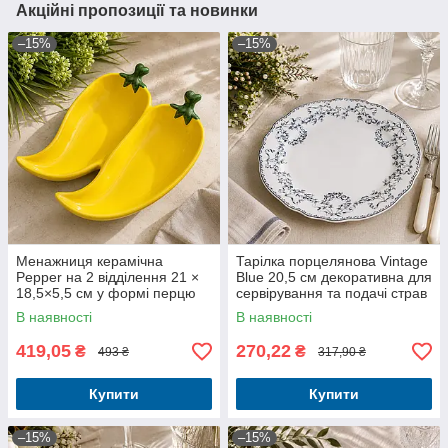
Акційні пропозиції та новинки
–15%
–15%
Менажниця керамічна
Тарілка порцелянова Vintage
Pepper на 2 відділення 21 ×
Blue 20,5 см декоративна для
18,5×5,5 см у формі перцю
сервірування та подачі страв
В наявності
В наявності
419,05
270,22
₴
₴
493 ₴
317,90 ₴
Купити
Купити
–15%
–15%