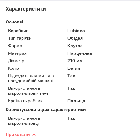
Характеристики
Основні
Виробник
Lubiana
Тип тарілки
Обідня
Форма
Кругла
Матеріал
Порцеляна
Діаметр
210 мм
Колір
Білий
Підходить для миття в
Так
посудомийній машині
Використання в
Так
мікрохвильовій печі
Країна виробник
Польща
Користувальницькі характеристики
Використання в
Так
мікрохвильовці
Приховати