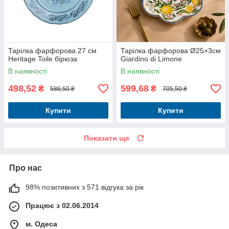
Тарілка фарфорова 27 см
Тарілка фарфорова Ø25×3см
Heritage Toile бірюза
Giardino di Limone
В наявності
В наявності
498,52
599,68
₴
₴
586,50 ₴
705,50 ₴
Купити
Купити
Показати ще
Про нас
98% позитивних з 571 відгука за рік
Працює з 02.06.2014
м. Одеса