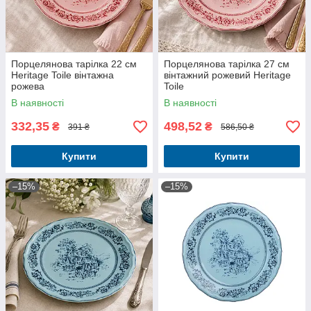
Порцелянова тарілка 22 см
Порцелянова тарілка 27 см
Heritage Toile вінтажна
вінтажний рожевий Heritage
рожева
Toile
В наявності
В наявності
332,35
498,52
₴
₴
391 ₴
586,50 ₴
Купити
Купити
–15%
–15%