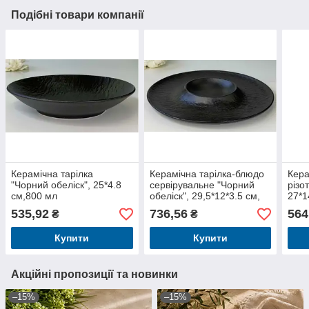
Подібні товари компанії
Керамічна тарілка
Керамічна тарілка-блюдо
Кера
"Чорний обеліск", 25*4.8
сервірувальне "Чорний
різо
см,800 мл
обеліск", 29,5*12*3.5 см,
27*1
140мл
535,92
736,56
564
₴
₴
Купити
Купити
Акційні пропозиції та новинки
–15%
–15%