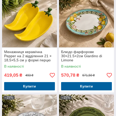
Менажниця керамічна
Блюдо фарфорове
Pepper на 2 відділення 21 ×
30×21.5×2см Giardino di
18,5×5,5 см у формі перцю
Limone
В наявності
В наявності
419,05
570,78
₴
₴
493 ₴
671,50 ₴
Купити
Купити
–15%
–15%