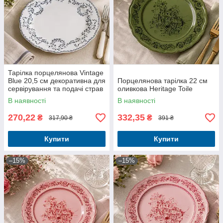
Тарілка порцелянова Vintage
Blue 20,5 см декоративна для
Порцелянова тарілка 22 см
сервірування та подачі страв
оливкова Heritage Toile
В наявності
В наявності
270,22
332,35
₴
₴
317,90 ₴
391 ₴
Купити
Купити
–15%
–15%