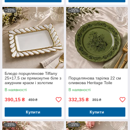
–15%
–15%
Блюдо порцелянове Tiffany
25×17,5 см прямокутне біле з
Порцелянова тарілка 22 см
ажурним краєм і золотим
оливкова Heritage Toile
декором
В наявності
В наявності
390,15
332,35
₴
₴
459 ₴
391 ₴
Купити
Купити
–15%
–15%