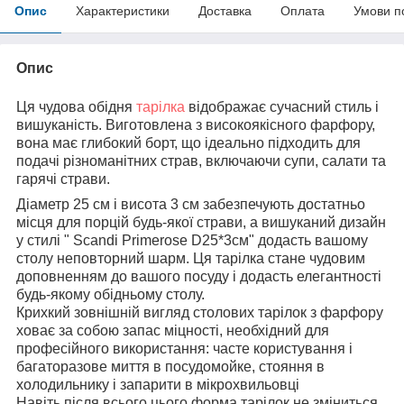
Опис
Характеристики
Доставка
Оплата
Умови п
Опис
Ця чудова обідня
тарілка
відображає сучасний стиль і
вишуканість. Виготовлена з високоякісного фарфору,
вона має глибокий борт, що ідеально підходить для
подачі різноманітних страв, включаючи супи, салати та
гарячі страви.
Діаметр 25 см і висота 3 см забезпечують достатньо
місця для порцій будь-якої страви, а вишуканий дизайн
у стилі " Scandi Primerose D25*3см" додасть вашому
столу неповторний шарм. Ця тарілка стане чудовим
доповненням до вашого посуду і додасть елегантності
будь-якому обідньому столу.
Крихкий зовнішній вигляд столових тарілок з фарфору
ховає за собою запас міцності, необхідний для
професійного використання: часте користування і
багаторазове миття в посудомойке, стояння в
холодильнику і запарити в мікрохвильовці
Навіть після всього цього форма тарілок не зміниться