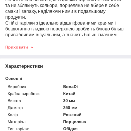
та не зблякнуть кольори, порцеляна не вбере в себе
смаки і запаху, наділяючи ними в подальшому
продукти.
Стійкі тарілки з ідеально відшліфованими краями і
бездоганно гладкою поверхнею зроблять блюдо більш
привабливим візуальним, а значить більш смачним
Приховати
Характеристики
Основні
Виробник
BonaDi
Країна виробник
Китай
Висота
30 мм
Діаметр
250 мм
Колір
Рожевий
Матеріал
Порцеляна
Тип тарілки
Обідня