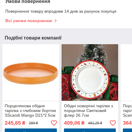
Умови повернення
Повернення товару впродовж 14 днів за рахунок покупця
Всі умови повернення
Подібні товари компанії
Порцелянова обідня
Обідні новорічні тарілки з
Порц
тарілка з глибоким бортом
порцеляни Святковий
тарі
SScandi Mango D21*2.5см
флер 26.7см
Scan
245,65
409,06
364
₴
₴
289 ₴
481,25 ₴