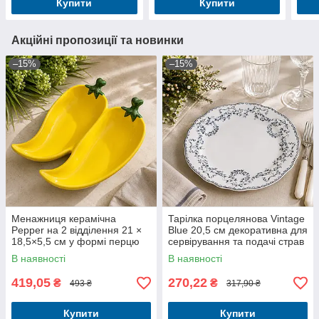
Купити
Купити
Акційні пропозиції та новинки
–15%
–15%
Менажниця керамічна
Тарілка порцелянова Vintage
Pepper на 2 відділення 21 ×
Blue 20,5 см декоративна для
18,5×5,5 см у формі перцю
сервірування та подачі страв
В наявності
В наявності
419,05
270,22
₴
₴
493 ₴
317,90 ₴
Купити
Купити