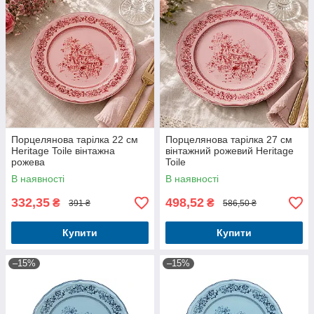
Порцелянова тарілка 22 см
Порцелянова тарілка 27 см
Heritage Toile вінтажна
вінтажний рожевий Heritage
рожева
Toile
В наявності
В наявності
332,35
498,52
₴
₴
391 ₴
586,50 ₴
Купити
Купити
–15%
–15%