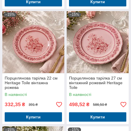
Купити
Купити
–15%
–15%
Порцелянова тарілка 22 см
Порцелянова тарілка 27 см
Heritage Toile вінтажна
вінтажний рожевий Heritage
рожева
Toile
В наявності
В наявності
332,35
498,52
₴
₴
391 ₴
586,50 ₴
Купити
Купити
–15%
–15%