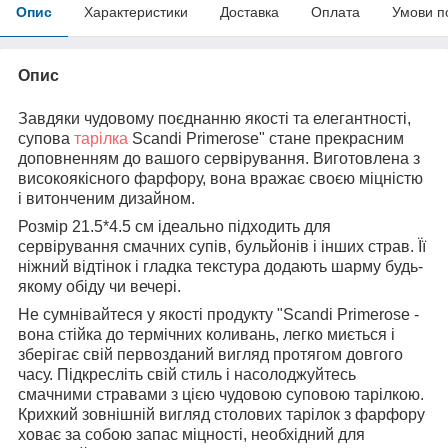
Опис
Характеристики
Доставка
Оплата
Умови п
Опис
Завдяки чудовому поєднанню якості та елегантності,
супова
тарілка
Scandi Primerose" стане прекрасним
доповненням до вашого сервірування. Виготовлена з
високоякісного фарфору, вона вражає своєю міцністю
і витонченим дизайном.
Розмір 21.5*4.5 см ідеально підходить для
сервірування смачних супів, бульйонів і інших страв. Її
ніжний відтінок і гладка текстура додають шарму будь-
якому обіду чи вечері.
Не сумнівайтеся у якості продукту "Scandi Primerose -
вона стійка до термічних коливань, легко миється і
зберігає свій первозданий вигляд протягом довгого
часу. Підкресліть свій стиль і насолоджуйтесь
смачними стравами з цією чудовою суповою тарілкою.
Крихкий зовнішній вигляд столових тарілок з фарфору
ховає за собою запас міцності, необхідний для