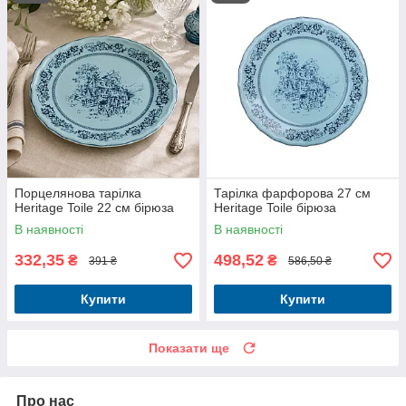
Порцелянова тарілка
Тарілка фарфорова 27 см
Heritage Toile 22 см бірюза
Heritage Toile бірюза
В наявності
В наявності
332,35
498,52
₴
₴
391 ₴
586,50 ₴
Купити
Купити
Показати ще
Про нас