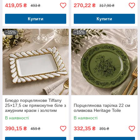
419,05
270,22
₴
₴
493 ₴
317,90 ₴
Купити
Купити
–15%
–15%
Блюдо порцелянове Tiffany
25×17,5 см прямокутне біле з
Порцелянова тарілка 22 см
ажурним краєм і золотим
оливкова Heritage Toile
декором
В наявності
В наявності
390,15
332,35
₴
₴
459 ₴
391 ₴