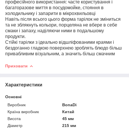
професійного використання: часте користування і
багаторазове миття в посудомойке, стояння в
холодильнику і запарити в мікрохвильовці
Навіть після всього цього форма тарілок не зміниться
та не зблякнуть кольори, порцеляна не вбере в себе
смаки і запаху, наділяючи ними в подальшому
продукти.
Стійкі тарілки з ідеально відшліфованими краями і
бездоганно гладкою поверхнею зроблять блюдо більш
привабливим візуальним, а значить більш смачним
Приховати
Характеристики
Основні
Виробник
BonaDi
Країна виробник
Китай
Висота
45 мм
Діаметр
215 мм