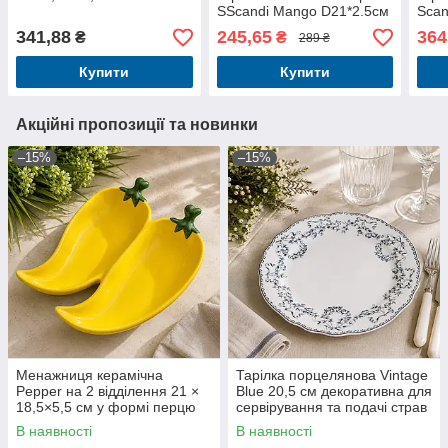
SScandi Mango D21*2.5см
Scan
341,88
245,65
364
₴
₴
289 ₴
Купити
Купити
Акційні пропозиції та новинки
–15%
–15%
Менажниця керамічна
Тарілка порцелянова Vintage
Pepper на 2 відділення 21 ×
Blue 20,5 см декоративна для
18,5×5,5 см у формі перцю
сервірування та подачі страв
В наявності
В наявності