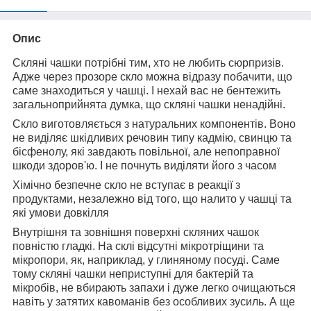
Опис
Скляні чашки потрібні тим, хто не любить сюрпризів.
Адже через прозоре скло можна відразу побачити, що
саме знаходиться у чашці. І нехай вас не бентежить
загальноприйнята думка, що скляні чашки ненадійні.
Скло виготовляється з натуральних компонентів. Воно
не виділяє шкідливих речовин типу кадмію, свинцю та
бісфенолу, які завдають повільної, але непоправної
шкоди здоров'ю. І не почнуть виділяти його з часом
Хімічно безпечне скло не вступає в реакції з
продуктами, незалежно від того, що налито у чашці та
які умови довкілля
Внутрішня та зовнішня поверхні скляних чашок
повністю гладкі. На склі відсутні мікротріщини та
мікропори, як, наприклад, у глиняному посуді. Саме
тому скляні чашки неприступні для бактерій та
мікробів, не вбирають запахи і дуже легко очищаються
навіть у затятих кавоманів без особливих зусиль. А ще