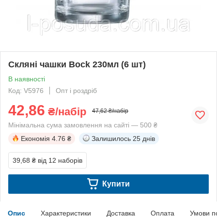
Скляні чашки Bock 230мл (6 шт)
В наявності
Код: V5976
Опт і роздріб
42,86
₴/набір
47,62 ₴/набір
Мінімальна сума замовлення на сайті — 500 ₴
Економія
4.76 ₴
Залишилось
25 днів
39,68 ₴
від 12 наборів
Купити
Опис
Характеристики
Доставка
Оплата
Умови п