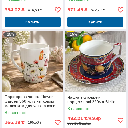
В наявності
В наявності
354,02
571,45
₴
₴
416,50 ₴
672,29 ₴
Купити
Купити
–15%
–15%
Фарфорова чашка Flower
Чашка з блюдцем
Garden 360 мл з квітковим
порцелянові 220мл Sicilia
малюнком для чаю та кави
В наявності
В наявності
493,21
₴/набір
166,18
₴
195,50 ₴
580,25 ₴/набір