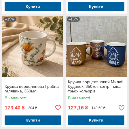
Купити
Купити
–15%
–15%
Кружка порцеляновий Милий
Кружка порцелянова Грибна
будинок, 350мл, колір - мікс
галявина, 360мл
трьох кольорів
В наявності
В наявності
173,40
127,16
₴
₴
204 ₴
149,60 ₴
Купити
Купити