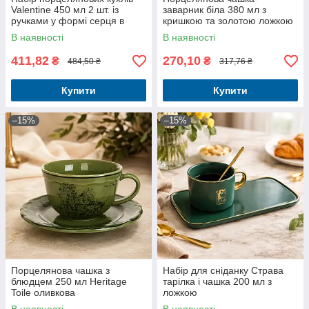
Valentine 450 мл 2 шт. із
заварник біла 380 мл з
ручками у формі серця в
кришкою та золотою ложкою
подарунковому пакованні
В наявності
В наявності
411,82
270,10
₴
₴
484,50 ₴
317,76 ₴
Купити
Купити
–15%
–15%
Порцелянова чашка з
Набір для сніданку Страва
блюдцем 250 мл Heritage
тарілка і чашка 200 мл з
Toile оливкова
ложкою