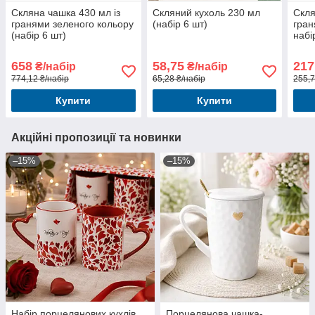
Скляна чашка 430 мл із
Скляний кухоль 230 мл
Скля
гранями зеленого кольору
(набір 6 шт)
гран
(набір 6 шт)
набі
658
58,75
217
₴/набір
₴/набір
774,12 ₴/набір
65,28 ₴/набір
255,7
Купити
Купити
Акційні пропозиції та новинки
–15%
–15%
Набір порцелянових кухлів
Порцелянова чашка-