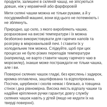
продукти, залишені в скляній чашці, не зіпсуються
довше, ніж у керамічній або фарфоровій
Мити скляні чашки можна не тільки руками, а й у
посудомийній машині, вони від цього не потемніють і
не зблякнуть.
Природно, що скло, з якого виробляють чашки,
розраховане на високі температури і їх можна
безбоязно використовувати для гарячих напоїв та
розігріву в мікрохвильовій печі. І ставити їх у
холодильник теж можна. Слідкуйте, щоб при цих
процесах не було різких перепадів температури
(наприклад, не варто ставити чашку гарячого чаю в
морозилку), інакше може постраждати не тільки чашка,
але і ви.
Поверхні скляних чашок гладкі, без креслень і задирок,
кромка оплавлена, зашліфована та відполірована.
Посічок, щербинок і сколів немає і близько, а товщина
стінок і дна рівномірна. Висока якість відпалу чашки та
надійне кріплення ручки гарантує довгу службу
скляних чашок навіть у дітей (якщо не кидати їх на
тверді поверхні).