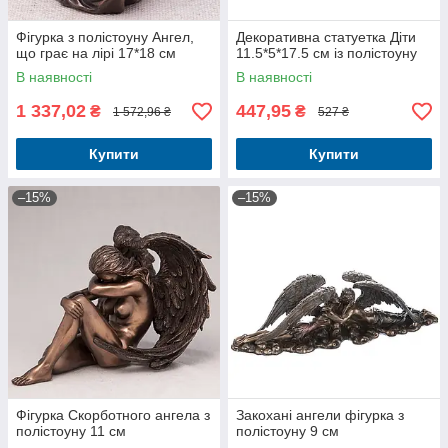
Фігурка з полістоуну Ангел,
Декоративна статуетка Діти
що грає на лірі 17*18 см
11.5*5*17.5 см із полістоуну
В наявності
В наявності
1 337,02
447,95
₴
₴
1 572,96 ₴
527 ₴
Купити
Купити
–15%
–15%
Фігурка Скорботного ангела з
Закохані ангели фігурка з
полістоуну 11 см
полістоуну 9 см