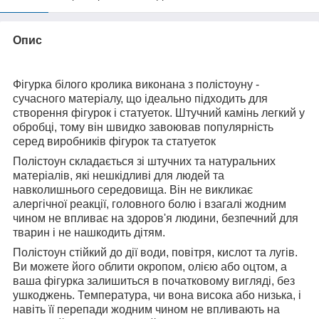
Опис
Фігурка білого кролика виконана з полістоуну -
сучасного матеріалу, що ідеально підходить для
створення фігурок і статуеток. Штучний камінь легкий у
обробці, тому він швидко завоював популярність
серед виробників фігурок та статуеток
Полістоун складається зі штучних та натуральних
матеріалів, які нешкідливі для людей та
навколишнього середовища. Він не викликає
алергічної реакції, головного болю і взагалі жодним
чином не впливає на здоров'я людини, безпечний для
тварин і не нашкодить дітям.
Полістоун стійкий до дії води, повітря, кислот та лугів.
Ви можете його облити окропом, олією або оцтом, а
ваша фігурка залишиться в початковому вигляді, без
ушкоджень. Температура, чи вона висока або низька, і
навіть її перепади жодним чином не впливають на