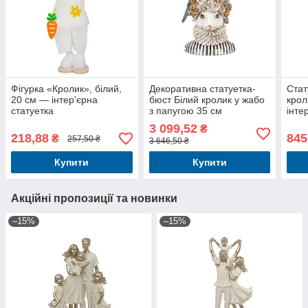
Фігурка «Кролик», білий,
Декоративна статуетка-
Стат
20 см — інтер'єрна
бюст Білий кролик у жабо
крол
статуетка
з папугою 35 см
інте
3 099,52
₴
218,88
845
₴
257,50 ₴
3 646,50 ₴
Купити
Купити
Акційні пропозиції та новинки
–15%
–15%