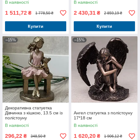
В наявності
В наявності
1 511,72
2 430,31
₴
₴
1 778,50 ₴
2 859,19 ₴
Купити
Купити
–15%
–15%
Декоративна статуетка
Дівчинка з кішкою, 13.5 см із
Ангел статуетка з полістоуну
полістоуну
17*18 см
В наявності
В наявності
296,22
1 620,20
₴
₴
348,50 ₴
1 906,12 ₴