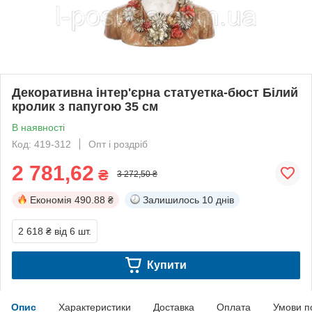
Декоративна інтер'єрна статуетка-бюст Білий
кролик з папугою 35 см
В наявності
Код: 419-312
Опт і роздріб
2 781,62
₴
3 272,50 ₴
Економія
490.88 ₴
Залишилось
10 днів
2 618 ₴
від 6 шт.
Купити
Опис
Характеристики
Доставка
Оплата
Умови п