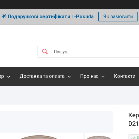
🎁
Подарункові сертифікати L-Posuda
Як замовити
ор
Доставка та оплата
Про нас
Контакти
Кер
D21