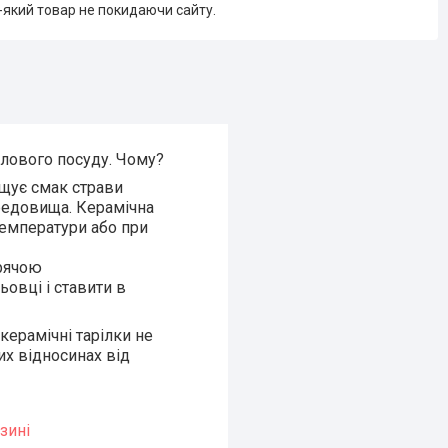
-який товар не покидаючи сайту.
олового посуду. Чому?
ащує смак страви
редовища. Керамічна
температури або при
арячою
ьовці і ставити в
 керамічні тарілки не
их відносинах від
зині