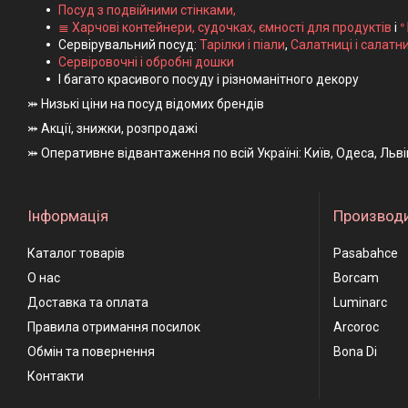
Посуд з подвійними стінками,
≣ Харчові контейнери, судочках, ємності для продуктів
і
ᐤ
Сервірувальний посуд:
Тарілки і піали
,
Салатниці і салатн
Сервіровочні і обробні дошки
І багато красивого посуду і різноманітного декору
⤗ Низькі ціни на посуд відомих брендів
⤗ Акції, знижки, розпродажі
⤗ Оперативне відвантаження по всій Україні: Київ, Одеса, Льв
Інформація
Производ
Каталог товарів
Pasabahce
О нас
Borcam
Доставка та оплата
Luminarc
Правила отримання посилок
Arcoroc
Обмін та повернення
Bona Di
Контакти