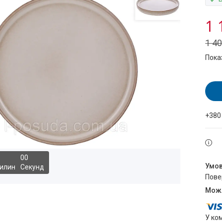
1 
1 4
Пока
+380
0
0
илин
Секунд
пов
У ко