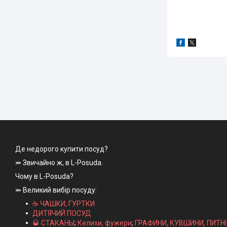
Де недорого купити посуд?
⤗ Звичайно ж, в L-Posuda.
Чому в L-Posuda?
⤗ Великий вибір посуду:
☕ ЧАШКИ, ГУРТКИ
ДИТЯЧИЙ ПОСУД
🥃 СТАКАНЫ
;
Келихи, фужери
;
ГРАФИНИ, КУВШИНИ, ПИТН