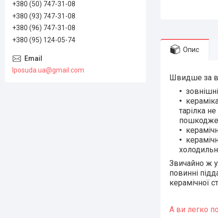
+380 (50) 747-31-08
+380 (93) 747-31-08
+380 (96) 747-31-08
+380 (95) 124-05-74
Опис
lposuda.ua@gmail.com
Швидше за вс
зовнішні
кераміка
тарілка н
пошкодже
керамічн
керамічн
холодиль
Звичайно ж у 
повинні підд
керамічної с
А ви легко п