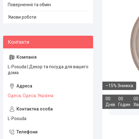
Повернення та обмін
Умови роботи
L-Posuda | Декор та посуда для вашего
дома
–15%
Одеса, Одеса, Україна
0
0
0
0
0
0
Днів
Годин
Хв
L-Posuda