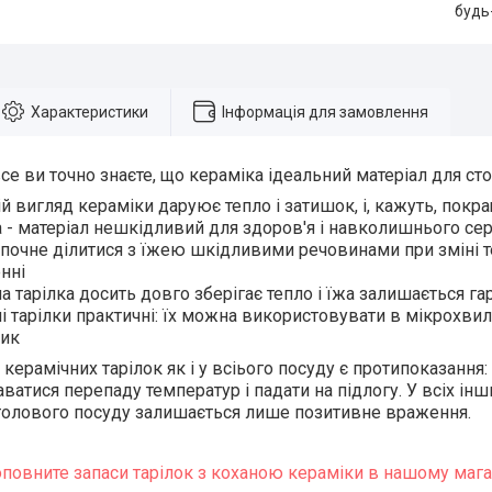
будь
Характеристики
Інформація для замовлення
е ви точно знаєте, що кераміка ідеальний матеріал для ст
й вигляд кераміки даруює тепло і затишок, і, кажуть, покр
 - матеріал нешкідливий для здоров'я і навколишнього се
е почне ділитися з їжею шкідливими речовинами при зміні 
нні
а тарілка досить довго зберігає тепло і їжа залишається г
і тарілки практичні: їх можна використовувати в мікрохвил
ник
керамічних тарілок як і у всіього посуду є протипоказання:
аватися перепаду температур і падати на підлогу. У всіх інш
толового посуду залишається лише позитивне враження.
оповните запаси тарілок з коханою кераміки в нашому мага