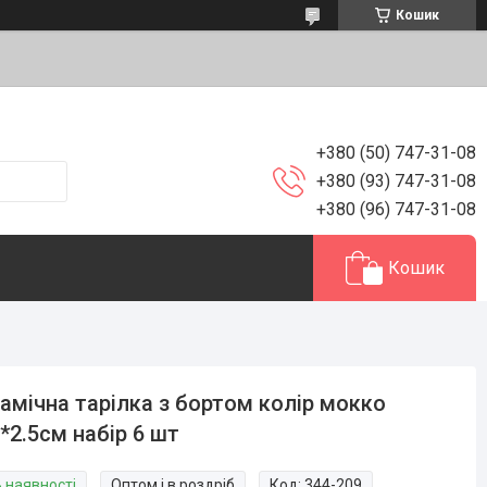
Кошик
+380 (50) 747-31-08
+380 (93) 747-31-08
+380 (96) 747-31-08
Кошик
амічна тарілка з бортом колір мокко
*2.5см набір 6 шт
В наявності
Оптом і в роздріб
Код:
344-209