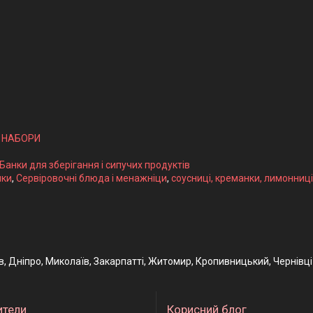
І НАБОРИ
 Банки для зберігання і сипучих продуктів
ики
,
Сервіровочні блюда і менажніци
,
соусниці, креманки, лимонниці
ів, Дніпро, Миколаїв, Закарпатті, Житомир, Кропивницький, Чернівці
ители
Корисний блог