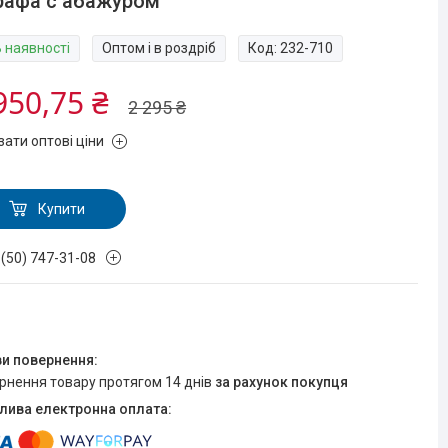
рафа с абажуром
В наявності
Оптом і в роздріб
Код:
232-710
950,75 ₴
2 295 ₴
зати оптові ціни
Купити
 (50) 747-31-08
ернення товару протягом 14 днів
за рахунок покупця