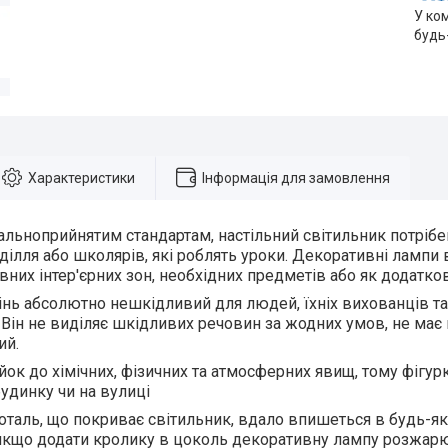
У ко
будь
Характеристики
Інформація для замовлення
альноприйнятим стандартам, настільний світильник потрібе
оділля або школярів, які роблять уроки. Декоративні лампи 
вних інтер'єрних зон, необхідних предметів або як додатков
нь абсолютно нешкідливий для людей, їхніх вихованців т
Він не виділяє шкідливих речовин за жодних умов, не має 
ий.
ійок до хімічних, фізичних та атмосферних явищ, тому фігур
будинку чи на вулиці
оталь, що покриває світильник, вдало впишеться в будь-яки
якщо додати кролику в цоколь декоративну лампу розжарю