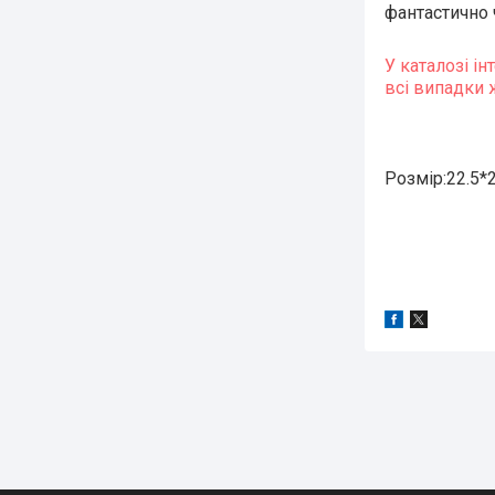
фантастично 
У каталозі ін
всі випадки 
Розмір:22.5*