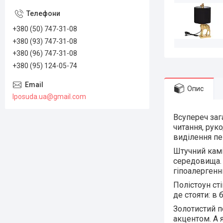
+380 (50) 747-31-08
+380 (93) 747-31-08
+380 (96) 747-31-08
+380 (95) 124-05-74
Опис
lposuda.ua@gmail.com
Всупереч заг
читання, рук
виділення пе
Штучний камі
середовища. 
гіпоалергенн
Полістоун ст
де стояти: в 
Золотистий п
акцентом. А 