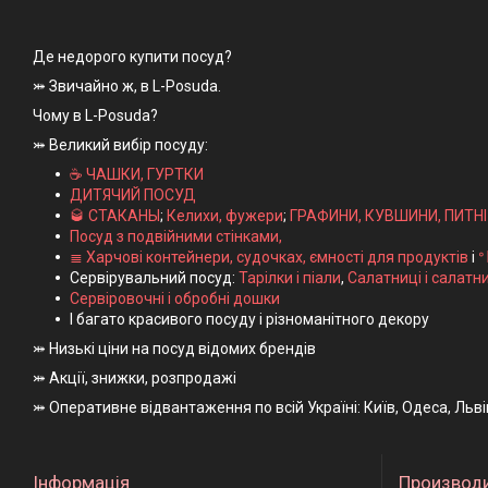
Де недорого купити посуд?
⤗ Звичайно ж, в L-Posuda.
Чому в L-Posuda?
⤗ Великий вибір посуду:
☕ ЧАШКИ, ГУРТКИ
ДИТЯЧИЙ ПОСУД
🥃 СТАКАНЫ
;
Келихи, фужери
;
ГРАФИНИ, КУВШИНИ, ПИТН
Посуд з подвійними стінками,
≣ Харчові контейнери, судочках, ємності для продуктів
і
ᐤ
Сервірувальний посуд:
Тарілки і піали
,
Салатниці і салатн
Сервіровочні і обробні дошки
І багато красивого посуду і різноманітного декору
⤗ Низькі ціни на посуд відомих брендів
⤗ Акції, знижки, розпродажі
⤗ Оперативне відвантаження по всій Україні: Київ, Одеса, Льв
Інформація
Производ