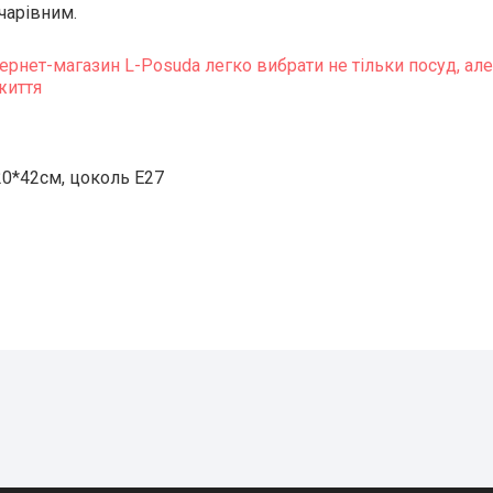
чарівним.
тернет-магазин L-Posuda легко вибрати не тільки посуд, але
життя
20*42см, цоколь E27