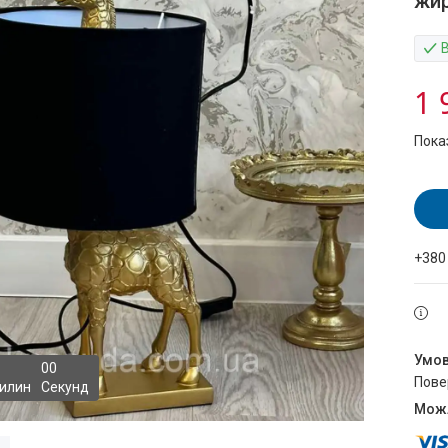
жи
1 
Пока
+380
0
0
пов
илин
Секунд