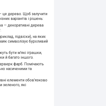
 — це дерево. Щоб залучити
зних варіантів і рішень:
а — декоративні дерева
.
иклад, підвіски), на яких
аяк символізує бурхливий
ть бути м'які іграшки,
и й багато іншого.
еєрверк фарб. Помічають
ьно насиченими та
ивні елементи обов'язково
и зеленого, які