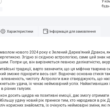
У ко
будь
Характеристики
Інформація для замовлення
волом нового 2024 року є Зелений Дерев'яний Дракон, як
ргетикою. Згідно зі східною астрологією, саме цей знак 
им. Попри це, він вирізняється певною делікатністю, акура
итайські традиції, варто зазначити, що ця міфічна тварина 
який зможе підкорити весь світ. Водночас основна стихія так
 впевненість, чистоту. Астрологи вже стверджують, що нас
хнеться» удача, їх чекає неймовірний успіх. Найактивніших 
в різних галузях.
он досить щедра на позитивні емоції, дає змогу отримат
йбільшу удачу новий рік принесе тим, хто народився в рік 
ліч корисних знайомств, їх очікують неймовірні зміни, які