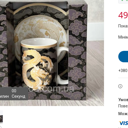
49
Пока
Міні
+380
0
0
илин
Секунд
пов