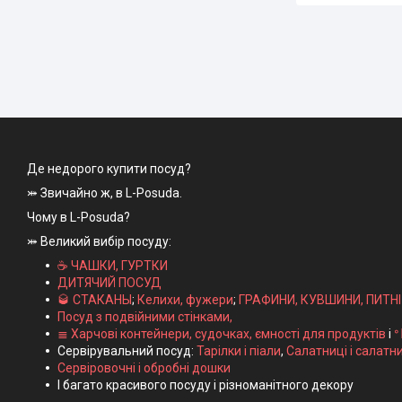
Де недорого купити посуд?
⤗ Звичайно ж, в L-Posuda.
Чому в L-Posuda?
⤗ Великий вибір посуду:
☕ ЧАШКИ, ГУРТКИ
ДИТЯЧИЙ ПОСУД
🥃 СТАКАНЫ
;
Келихи, фужери
;
ГРАФИНИ, КУВШИНИ, ПИТН
Посуд з подвійними стінками,
≣ Харчові контейнери, судочках, ємності для продуктів
і
ᐤ
Сервірувальний посуд:
Тарілки і піали
,
Салатниці і салатн
Сервіровочні і обробні дошки
І багато красивого посуду і різноманітного декору