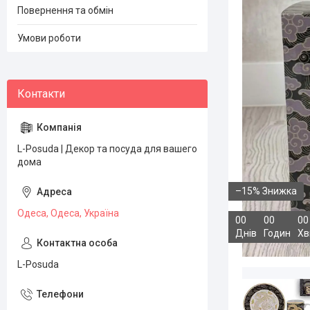
Повернення та обмін
Умови роботи
L-Posuda | Декор та посуда для вашего
дома
–15%
Одеса, Одеса, Україна
0
0
0
0
0
0
Днів
Годин
Хв
L-Posuda