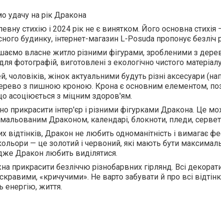
 удачу на рік Дракона
евну стихію і 2024 рік не є винятком. Його основна стихія
сного будинку, інтернет-магазин L-Posuda пропонує безліч рі
мо власне житло різними фігурами, зробленими з дерев
для фотографій, виготовлені з екологічно чистого матеріалу
 чоловіків, жінок актуальними будуть різні аксесуари (напр
ерево з пишною кроною. Крона є основним елементом, поз
 що асоціюється з міцним здоров'ям.
прикрасити інтер'єр і різними фігурками Дракона. Це можу
мальованим Драконом, календарі, блокноти, пледи, серветк
х відтінків, Дракон не любить одноманітність і вимагає ф
кольори — це золотий і червоний, які мають бути максимал
дже Дракон любить виділятися.
а прикрасити безліччю різнобарвних гірлянд. Всі декорат
скравими, «кричучими». Не варто забувати й про всі відтінк
 енергію, життя.