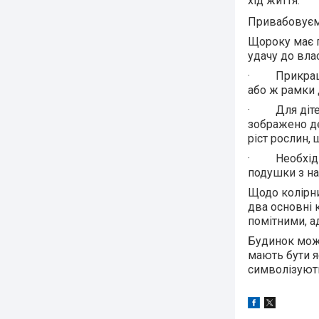
хід життя.
Привабовуємо
Щороку має п
удачу до вла
· Прикрашає
або ж рамки 
· Для дітей,
зображено д
ріст рослин,
· Необхідно 
подушки з на
Щодо колірни
два основні 
помітними, а
Будинок можн
мають бути я
символізують