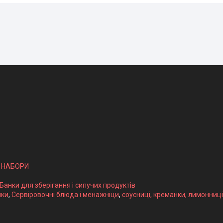
І НАБОРИ
 Банки для зберігання і сипучих продуктів
ики
,
Сервіровочні блюда і менажніци
,
соусниці, креманки, лимонниці