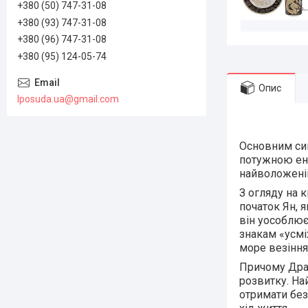
+380 (50) 747-31-08
+380 (93) 747-31-08
+380 (96) 747-31-08
+380 (95) 124-05-74
Опис
lposuda.ua@gmail.com
Основним сим
потужною ене
найволоженіш
З огляду на к
початок Ян, 
він уособлює
знакам «усмі
море везіння 
Причому Драк
розвитку. На
отримати без