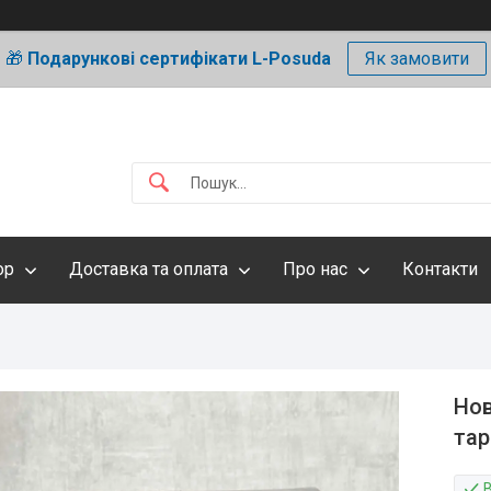
🎁
Подарункові сертифікати L-Posuda
Як замовити
ор
Доставка та оплата
Про нас
Контакти
Нов
тар