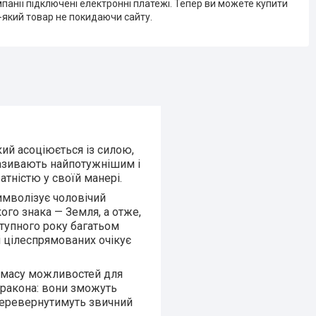
мпанії підключені електронні платежі. Тепер ви можете купити
-який товар не покидаючи сайту.
ий асоціюється із силою,
називають найпотужнішим і
тністю у своїй манері.
символізує чоловічий
ого знака — Земля, а отже,
тупного року багатьом
і цілеспрямованих очікує
и масу можливостей для
Дракона: вони зможуть
 перевернутимуть звичний