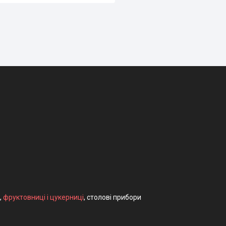
,
фруктовниці і цукерниці
, столові прибори