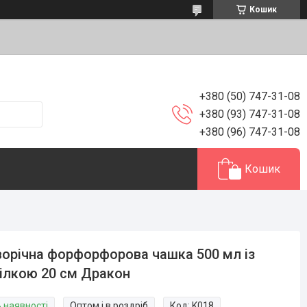
Кошик
+380 (50) 747-31-08
+380 (93) 747-31-08
+380 (96) 747-31-08
Кошик
орічна форфорфорова чашка 500 мл із
ілкою 20 см Дракон
В наявності
Оптом і в роздріб
Код:
K018