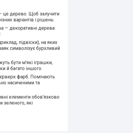
 — це дерево. Щоб залучити
зних варіантів і рішень:
а — декоративні дерева
.
иклад, підвіски), на яких
аяк символізує бурхливий
ть бути м'які іграшки,
и й багато іншого.
еєрверк фарб. Помічають
ьно насиченими та
ивні елементи обов'язково
и зеленого, які