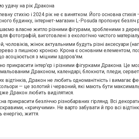
 удачу на рік Дракона
евну стихію і 2024 рік не є винятком. Його основна стихія
сного будинку, інтернет-магазин L-Posuda пропонує безліч рі
мо власне житло різними фігурами, зробленими з дерев
для фотографій, виготовлені з екологічно чистого матеріалу
 чоловіків, жінок актуальними будуть різні аксесуари (напр
ерево з пишною кроною. Крона є основним елементом, поз
 що асоціюється з міцним здоров'ям.
прикрасити інтер'єр і різними фігурками Дракона. Це можу
мальованим Драконом, календарі, блокноти, пледи, серветк
х відтінків, Дракон не любить одноманітність і вимагає ф
кольори — це золотий і червоний, які мають бути максимал
дже Дракон любить виділятися.
а прикрасити безліччю різнобарвних гірлянд. Всі декорат
скравими, «кричучими». Не варто забувати й про всі відтінк
 енергію, життя.