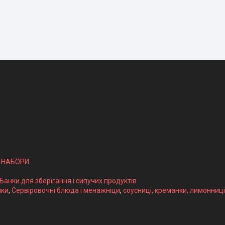
І НАБОРИ
 Банки для зберігання і сипучих продуктів
ики
,
Сервіровочні блюда і менажніци
,
соусниці, креманки, лимонниці