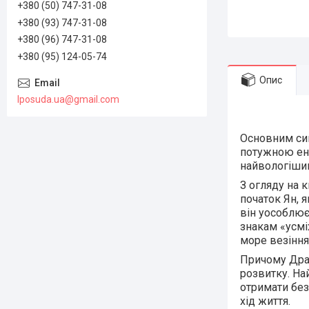
+380 (50) 747-31-08
+380 (93) 747-31-08
+380 (96) 747-31-08
+380 (95) 124-05-74
Опис
lposuda.ua@gmail.com
Основним сим
потужною ене
найвологішим
З огляду на к
початок Ян, 
він уособлює
знакам «усмі
море везіння 
Причому Драк
розвитку. На
отримати без
хід життя.