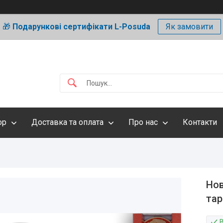
🎁
Подарункові сертифікати L-Posuda
Як замовити
ор
Доставка та оплата
Про нас
Контакти
Нов
тар