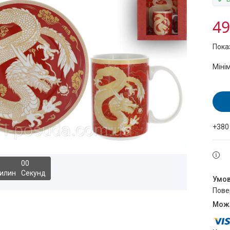
49
Пока
Міні
+380
0
0
илин
Секунд
пов