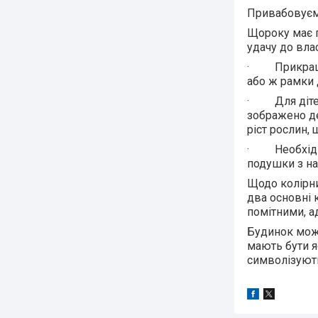
Привабовуємо
Щороку має п
удачу до вла
· Прикрашає
або ж рамки 
· Для дітей,
зображено д
ріст рослин,
· Необхідно 
подушки з на
Щодо колірни
два основні 
помітними, а
Будинок можн
мають бути я
символізують