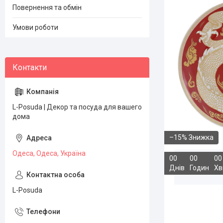
Повернення та обмін
Умови роботи
L-Posuda | Декор та посуда для вашего
дома
–15%
Одеса, Одеса, Україна
0
0
0
0
0
0
Днів
Годин
Хв
L-Posuda