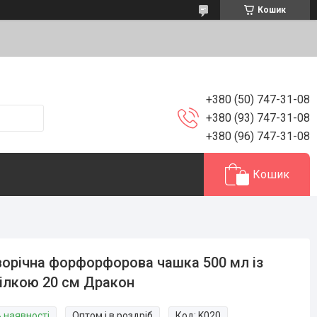
Кошик
+380 (50) 747-31-08
+380 (93) 747-31-08
+380 (96) 747-31-08
Кошик
орічна форфорфорова чашка 500 мл із
ілкою 20 см Дракон
В наявності
Оптом і в роздріб
Код:
K020