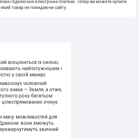
мпанії підключені електронні платежі. Тепер ви можете купити
-який товар не покидаючи сайту.
ий асоціюється із силою,
називають найпотужнішим і
істю у своїй манері.
символізує чоловічий
ого знака — Земля, а отже,
тупного року багатьом
і цілеспрямованих очікує
ти масу можливостей для
 Дракона: вони зможуть
 перевернутимуть звичний