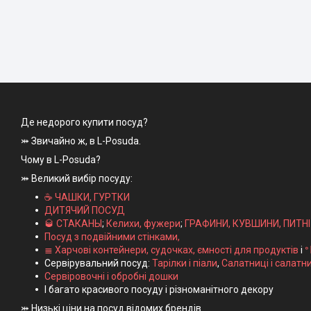
Де недорого купити посуд?
⤗ Звичайно ж, в L-Posuda.
Чому в L-Posuda?
⤗ Великий вибір посуду:
☕ ЧАШКИ, ГУРТКИ
ДИТЯЧИЙ ПОСУД
🥃 СТАКАНЫ
;
Келихи, фужери
;
ГРАФИНИ, КУВШИНИ, ПИТН
Посуд з подвійними стінками,
≣ Харчові контейнери, судочках, ємності для продуктів
і
ᐤ
Сервірувальний посуд:
Тарілки і піали
,
Салатниці і салатн
Сервіровочні і обробні дошки
І багато красивого посуду і різноманітного декору
⤗ Низькі ціни на посуд відомих брендів