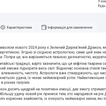
У ко
будь
Характеристики
Інформація для замовлення
волом нового 2024 року є Зелений Дерев'яний Дракон, як
ргетикою. Згідно зі східною астрологією, саме цей знак 
. Попри це, він вирізняється певною делікатністю, акуратн
итайські традиції, варто зазначити, що ця міфічна тварина 
який зможе підкорити весь світ. Водночас основна стихія так
 впевненість, чистоту. Астрологи вже стверджують, що нас
хнеться» удача, їх чекає неймовірний успіх. Найактивніших 
в різних галузях.
он досить щедрий на позитивні емоції, дає змогу отрима
йбільшу удачу новий рік принесе тим, хто народився на рік
ліч корисних знайомств, їх очікують неймовірні зміни, які