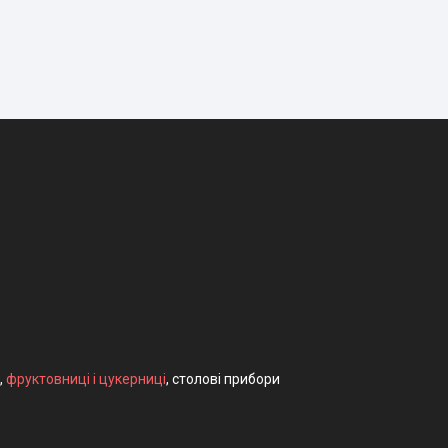
,
фруктовниці і цукерниці
, столові прибори