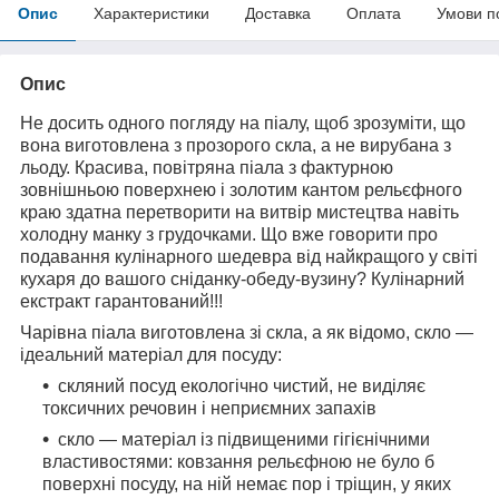
Опис
Характеристики
Доставка
Оплата
Умови п
Опис
Не досить одного погляду на піалу, щоб зрозуміти, що
вона виготовлена з прозорого скла, а не вирубана з
льоду. Красива, повітряна піала з фактурною
зовнішньою поверхнею і золотим кантом рельєфного
краю здатна перетворити на витвір мистецтва навіть
холодну манку з грудочками. Що вже говорити про
подавання кулінарного шедевра від найкращого у світі
кухаря до вашого сніданку-обеду-вузину? Кулінарний
екстракт гарантований!!!
Чарівна піала виготовлена зі скла, а як відомо, скло —
ідеальний матеріал для посуду:
скляний посуд екологічно чистий, не виділяє
токсичних речовин і неприємних запахів
скло — матеріал із підвищеними гігієнічними
властивостями: ковзання рельєфною не було б
поверхні посуду, на ній немає пор і тріщин, у яких