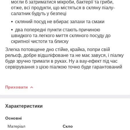
могли б затриматися мікроби, бактерії та гриби,
отже, всі продукти, що містяться в скляну піалу-
салатник будуть у безпеці
скляний посуд не вбирає запахи та смаки
два попередні пункти стають причиною
швидкого та легкого миття скляного посуду до
скрипної чистоти та блиску
Злегка потовщене дно стійке, крайка, попри свій
рельєф, добре відшліфоване та не має завуся, і піалку
буде зручно тримати в руках. Ну а вау-ефект під час
сервірування з цією піалкою точно буде гарантований
Приховати
Характеристики
Основні
Матеріал
Скло