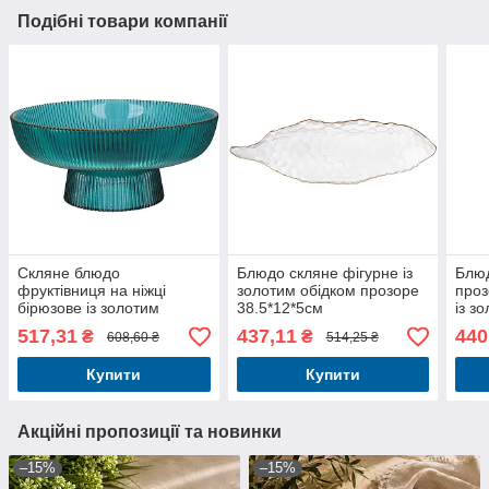
Подібні товари компанії
Скляне блюдо
Блюдо скляне фігурне із
Блюд
фруктівниця на ніжці
золотим обідком прозоре
проз
бірюзове із золотим
38.5*12*5см
із з
обідком D20*8.5см
D27*
517,31
437,11
440
₴
₴
608,60 ₴
514,25 ₴
Купити
Купити
Акційні пропозиції та новинки
–15%
–15%