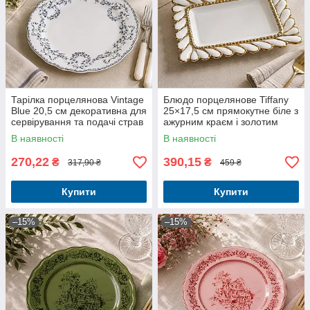
Тарілка порцелянова Vintage
Блюдо порцелянове Tiffany
Blue 20,5 см декоративна для
25×17,5 см прямокутне біле з
сервірування та подачі страв
ажурним краєм і золотим
декором
В наявності
В наявності
270,22
390,15
₴
₴
317,90 ₴
459 ₴
Купити
Купити
–15%
–15%