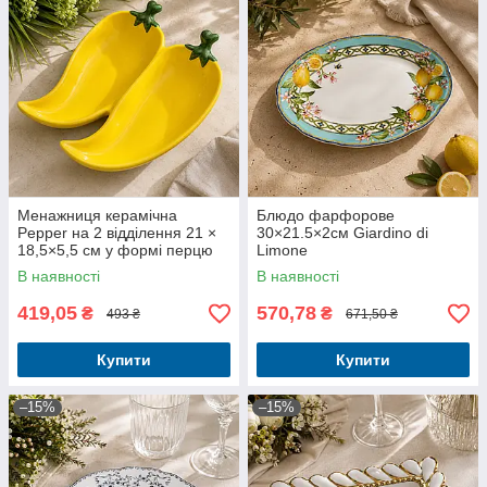
Менажниця керамічна
Блюдо фарфорове
Pepper на 2 відділення 21 ×
30×21.5×2см Giardino di
18,5×5,5 см у формі перцю
Limone
В наявності
В наявності
419,05
570,78
₴
₴
493 ₴
671,50 ₴
Купити
Купити
–15%
–15%