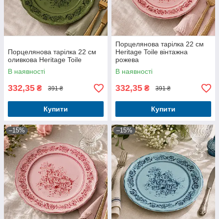
Порцелянова тарілка 22 см
Порцелянова тарілка 22 см
Heritage Toile вінтажна
оливкова Heritage Toile
рожева
В наявності
В наявності
332,35
332,35
₴
₴
391 ₴
391 ₴
Купити
Купити
–15%
–15%