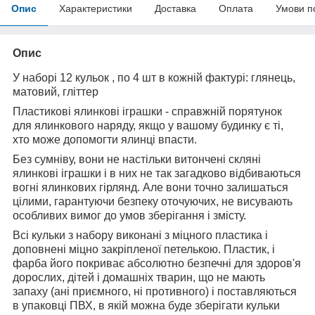
Опис
Характеристики
Доставка
Оплата
Умови п
Опис
У наборі 12 кульок , по 4 шт в кожній фактурі: глянець,
матовий, гліттер
Пластикові ялинкові іграшки - справжній порятунок
для ялинкового наряду, якщо у вашому будинку є ті,
хто може допомогти ялинці впасти.
Без сумніву, вони не настільки витончені скляні
ялинкові іграшки і в них не так загадково відбиваються
вогні ялинкових гірлянд. Але вони точно залишаться
цілими, гарантуючи безпеку оточуючих, не висувають
особливих вимог до умов зберігання і змісту.
Всі кульки з набору виконані з міцного пластика і
доповнені міцно закріпленої петелькою. Пластик, і
фарба його покриває абсолютно безпечні для здоров'я
дорослих, дітей і домашніх тварин, що не мають
запаху (ані приємного, ні противного) і поставляються
в упаковці ПВХ, в якій можна буде зберігати кульки