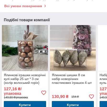
Всі умови повернення
Подібні товари компанії
Ялинкові іграшки новорічні
Ялинкові шишки 8 см
Набі
кулі набір 25 шт * 3 см
набір новорічних
ялин
(колір волоський горіх)
пластикових іграшок 4 шт
куль
коль
127,16
127
₴/
упаковка
упа
130,90
₴
154 ₴
149,60 ₴/упаковка
149,5
Купити
Купити