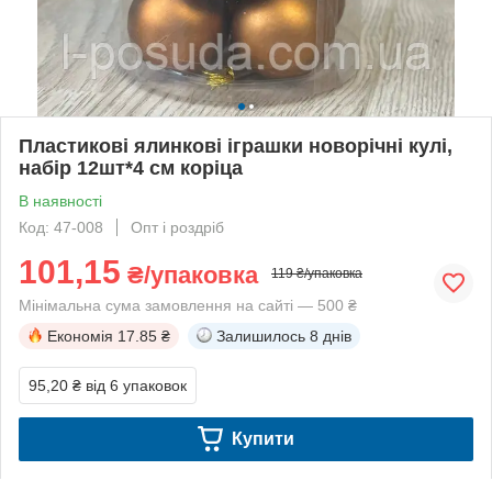
Пластикові ялинкові іграшки новорічні кулі,
набір 12шт*4 см коріца
В наявності
Код: 47-008
Опт і роздріб
101,15
₴/упаковка
119 ₴/упаковка
Мінімальна сума замовлення на сайті — 500 ₴
Економія
17.85 ₴
Залишилось
8 днів
95,20 ₴
від 6 упаковок
Купити