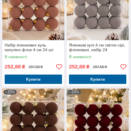
Набір ялинкових куль
Ялинкові кулі 4 см світло-сірі,
капучіно флок 4 см 24 шт
флоковані, набір 24
В наявності
В наявності
252,88
252,88
₴
₴
297,50 ₴
297,50 ₴
Купити
Купити
–15%
–15%