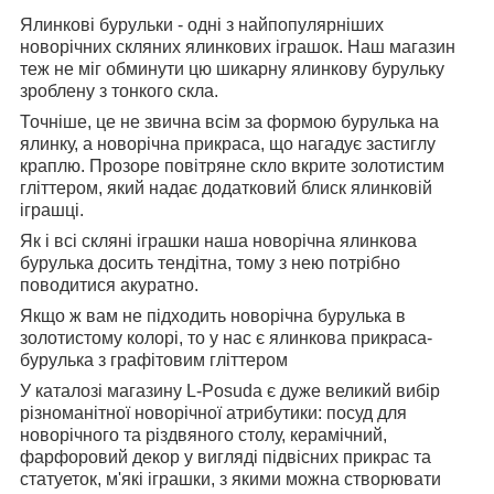
Ялинкові бурульки - одні з найпопулярніших
новорічних скляних ялинкових іграшок. Наш магазин
теж не міг обминути цю шикарну ялинкову бурульку
зроблену з тонкого скла.
Точніше, це не звична всім за формою бурулька на
ялинку, а новорічна прикраса, що нагадує застиглу
краплю. Прозоре повітряне скло вкрите золотистим
гліттером, який надає додатковий блиск ялинковій
іграшці.
Як і всі скляні іграшки наша новорічна ялинкова
бурулька досить тендітна, тому з нею потрібно
поводитися акуратно.
Якщо ж вам не підходить новорічна бурулька в
золотистому колорі, то у нас є ялинкова прикраса-
бурулька з графітовим гліттером
У каталозі магазину L-Posuda є дуже великий вибір
різноманітної новорічної атрибутики: посуд для
новорічного та різдвяного столу, керамічний,
фарфоровий декор у вигляді підвісних прикрас та
статуеток, м'які іграшки, з якими можна створювати