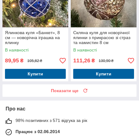
Ялинкова куля «Банкет», 8
Скляна куля для новорічної
см — новорічна іграшка на
ялинки з прикрасою зі страз
ялинку
та намистин 8 см
В наявності
В наявності
89,95
111,26
₴
₴
105,82 ₴
130,90 ₴
Купити
Купити
Показати ще
Про нас
98% позитивних з 571 відгука за рік
Працює з 02.06.2014