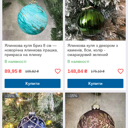
Ялинкова куля Бриз 8 см —
Ялинкова куля з декором з
новорічна ялинкова іграшка,
каменів, 8см, колір -
прикраса на ялинку
смарагдовий зелений
В наявності
В наявності
89,95
148,84
₴
₴
105,82 ₴
175,10 ₴
Купити
Купити
–15%
–15%