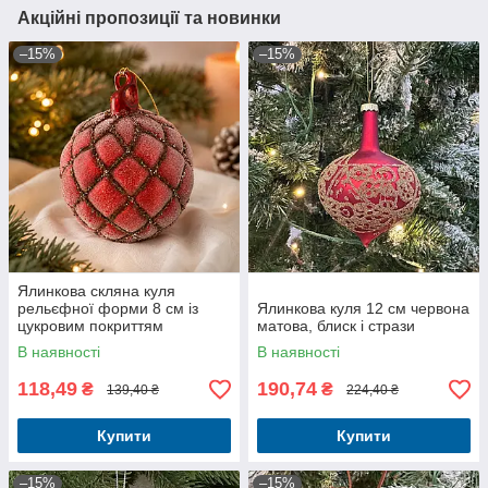
Акційні пропозиції та новинки
–15%
–15%
Ялинкова скляна куля
рельєфної форми 8 см із
Ялинкова куля 12 см червона
цукровим покриттям
матова, блиск і стрази
червоний
В наявності
В наявності
118,49
190,74
₴
₴
139,40 ₴
224,40 ₴
Купити
Купити
–15%
–15%