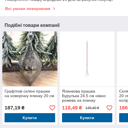
Всі умови повернення
Подібні товари компанії
Графітові скляні іграшки
Ялинкова іграшка
Скля
на новорічну ялинку 20 см
Бурулька 24,5 см ніжно
20 с
рожева на ялинку
колі
187,19
118,49
166
₴
₴
139,40 ₴
Купити
Купити