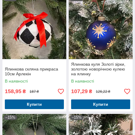
Ялинкова куля Золоті зірки,
Ялинкова скляна прикраса
золотою новорічною кулею
10см Арлекін
на ялинку
В наявності
В наявності
158,95
107,29
₴
₴
187 ₴
126,22 ₴
Купити
Купити
–15%
–15%