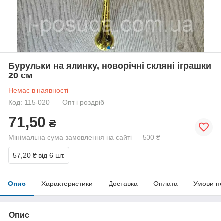
Бурульки на ялинку, новорічні скляні іграшки
20 см
Немає в наявності
Код: 115-020
Опт і роздріб
71,50
₴
Мінімальна сума замовлення на сайті — 500 ₴
57,20 ₴
від 6 шт.
Опис
Характеристики
Доставка
Оплата
Умови п
Опис