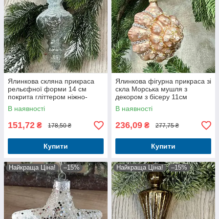
Ялинкова скляна прикраса
Ялинкова фігурна прикраса зі
рельєфної форми 14 см
скла Морська мушля з
покрита гліттером ніжно-
декором з бісеру 11см
блакитного кольору.
В наявності
В наявності
151,72
236,09
₴
₴
178,50 ₴
277,75 ₴
Купити
Купити
Найкраща Ціна!
–15%
Найкраща Ціна!
–15%