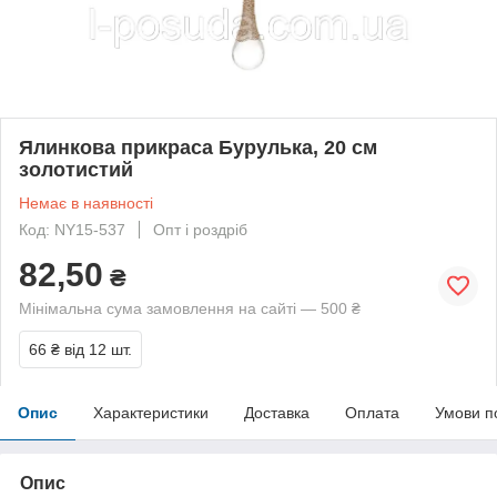
Ялинкова прикраса Бурулька, 20 см
золотистий
Немає в наявності
Код: NY15-537
Опт і роздріб
82,50
₴
Мінімальна сума замовлення на сайті — 500 ₴
66 ₴
від 12 шт.
Опис
Характеристики
Доставка
Оплата
Умови п
Опис