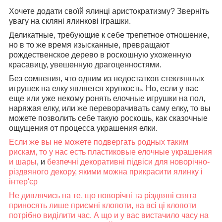
Хочете додати своїй ялинці аристократизму? Зверніть
увагу на скляні ялинкові іграшки.
Деликатные, требующие к себе трепетное отношение,
но в то же время изысканные, превращают
рождественское дерево в роскошную ухоженную
красавицу, увешенную драгоценностями.
Без сомнения, что одним из недостатков стеклянных
игрушек на елку является хрупкость. Но, если у вас
еще или уже некому ронять елочные игрушки на пол,
наряжая елку, или же переворачивать саму елку, то вы
можете позволить себе такую роскошь, как сказочные
ощущения от процесса украшения елки.
Если же вы не можете подвергать родных таким
рискам, то у нас есть пластиковые елочные украшения
и шары
, и
безпечні декоративні підвіси для новорічно-
різдвяного декору, якими можна прикрасити ялинку і
інтер'єр
Не дивлячись на те, що новорічні та різдвяні свята
приносять лише приємні клопоти, на всі ці клопоти
потрібно виділити час. А що и у вас вистачило часу на