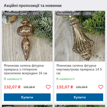
Акційні пропозиції та новинки
Найкраща Ціна!
–15%
Найкраща Ціна!
–15%
Ялинкова скляна фігурна
Ялинкова скляна фігурна
прикраса з глітерною
перламутрова прикраса 14.5
присипкою всередині 16 см
см
В наявності
В наявності
132,07
132,07
₴
₴
155,38 ₴
155,38 ₴
Купити
Купити