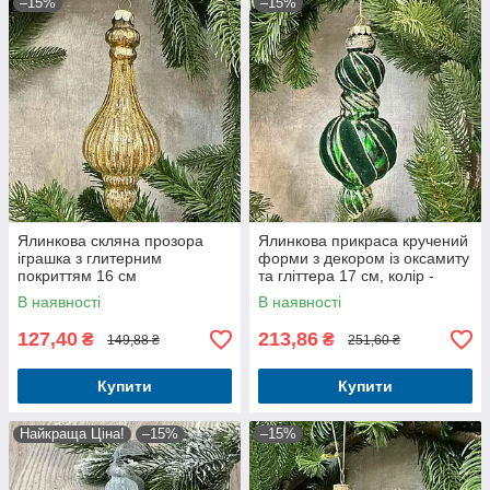
–15%
–15%
Ялинкова скляна прозора
Ялинкова прикраса кручений
іграшка з глитерним
форми з декором із оксамиту
покриттям 16 см
та гліттера 17 см, колір -
зелений
В наявності
В наявності
127,40
213,86
₴
₴
149,88 ₴
251,60 ₴
Купити
Купити
Найкраща Ціна!
–15%
–15%