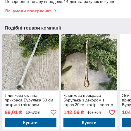
Повернення товару впродовж 14 днів за рахунок покупця
Всі умови повернення
Подібні товари компанії
Ялинкова скляна
Ялинкова прикраса
Ялин
прикраса Бурулька 30 см
Бурулька з декором зі
прик
покрита гліттером
страз 20см, колір - золото
Буру
з бі
89,01
142,59
104
₴
₴
104,72 ₴
167,75 ₴
Купити
Купити