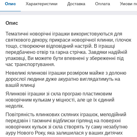
Опис
Характеристики
Доставка
Оплата
Умови п
Опис
Тематичні новорічні іграшки використовуються для
святкового декору, прикраси новорічної ялинки, гілочок
тощо, створюючи відповідний настрій. В іграшці
передбачено отвір та гарна стрічка. Завдяки надійній
упаковці, Ви можете бути впевнені у збереженні під
час транспортування.
Невеликі ялинкові іграшки розміром майже з долоню
дорослої людини дуже акуратно виглядатимуть на
вашій ялинці
Ялинкові іграшки зі скла програю пластиковим
новорічним кулькам у міцності, але це їх єдиний
недолік.
Повітряність ялинкових скляних іграшок, мелодійний
передзвін і таємничі відблиски гірлянд на поверхні
новорічних кульок зі скла створять ту саму незабутню
ауру Нового Року, яка залишилася у ваших дитячих