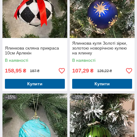
Ялинкова куля Золоті зірки,
Ялинкова скляна прикраса
золотою новорічною кулею
10см Арлекін
на ялинку
В наявності
В наявності
158,95
107,29
₴
₴
187 ₴
126,22 ₴
Купити
Купити
–15%
–15%