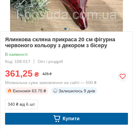
Ялинкова скляна прикраса 20 см фігурна
червоного кольору з декором з бісеру
В наявності
Код: 108-017
Опт і роздріб
361,25
₴
425 ₴
Мінімальна сума замовлення на сайті — 500 ₴
Економія
63.75 ₴
Залишилось
9 днів
340 ₴
від 6 шт.
Купити