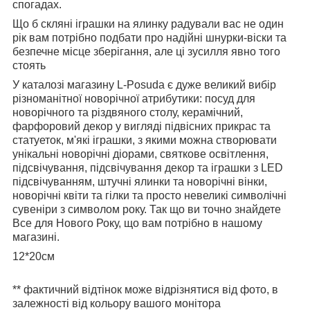
спогадах.
Що б скляні іграшки на ялинку радували вас не один
рік вам потрібно подбати про надійні шнурки-віски та
безпечне місце зберігання, але ці зусилля явно того
стоять
У каталозі магазину L-Posuda є дуже великий вибір
різноманітної новорічної атрибутики: посуд для
новорічного та різдвяного столу, керамічний,
фарфоровий декор у вигляді підвісних прикрас та
статуеток, м'які іграшки, з якими можна створювати
унікальні новорічні діорами, святкове освітлення,
підсвічування, підсвічування декор та іграшки з LED
підсвічуванням, штучні ялинки та новорічні вінки,
новорічні квіти та гілки та просто невеликі символічні
сувеніри з символом року. Так що ви точно знайдете
Все для Нового Року, що вам потрібно в нашому
магазині.
12*20см
** фактичний відтінок може відрізнятися від фото, в
залежності від кольору вашого монітора