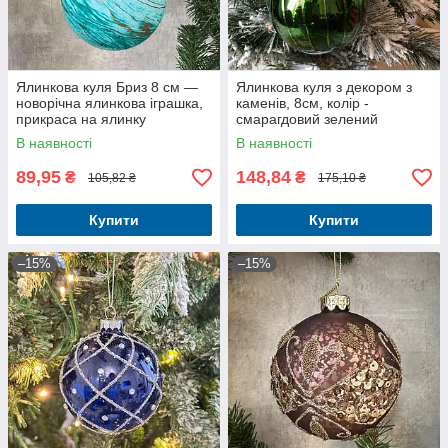
Ялинкова куля Бриз 8 см —
Ялинкова куля з декором з
новорічна ялинкова іграшка,
каменів, 8см, колір -
прикраса на ялинку
смарагдовий зелений
В наявності
В наявності
89,95
148,84
₴
₴
105,82 ₴
175,10 ₴
Купити
Купити
–15%
–15%