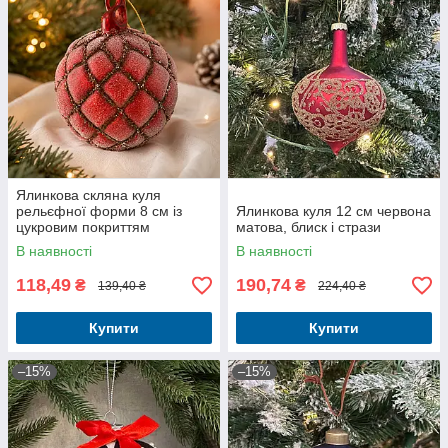
Ялинкова скляна куля
рельєфної форми 8 см із
Ялинкова куля 12 см червона
цукровим покриттям
матова, блиск і стрази
червоний
В наявності
В наявності
118,49
190,74
₴
₴
139,40 ₴
224,40 ₴
Купити
Купити
–15%
–15%