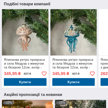
Подібні товари компанії
Ялинкова ретро прикраса
Ялинкова ретро прикраса
Ялин
зі скла Медуза з жемугом
зі скла Медуза з жемугом
прик
та бісером 12см, колір -
та бісером 12см, колір -
з де
шампань Новоричний
блакітний Новоричний
перл
345,95
345,95
262
₴
₴
407 ₴
407 ₴
декор
декор
Купити
Купити
Акційні пропозиції та новинки
–15%
–15%