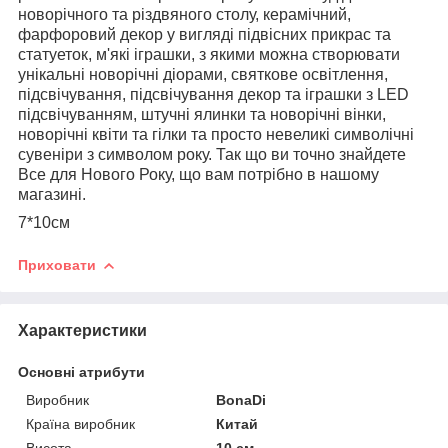
новорічного та різдвяного столу, керамічний,
фарфоровий декор у вигляді підвісних прикрас та
статуеток, м'які іграшки, з якими можна створювати
унікальні новорічні діорами, святкове освітлення,
підсвічування, підсвічування декор та іграшки з LED
підсвічуванням, штучні ялинки та новорічні вінки,
новорічні квіти та гілки та просто невеликі символічні
сувеніри з символом року. Так що ви точно знайдете
Все для Нового Року, що вам потрібно в нашому
магазині.
7*10см
Приховати
Характеристики
Основні атрибути
Виробник
BonaDi
Країна виробник
Китай
Висота
10 см