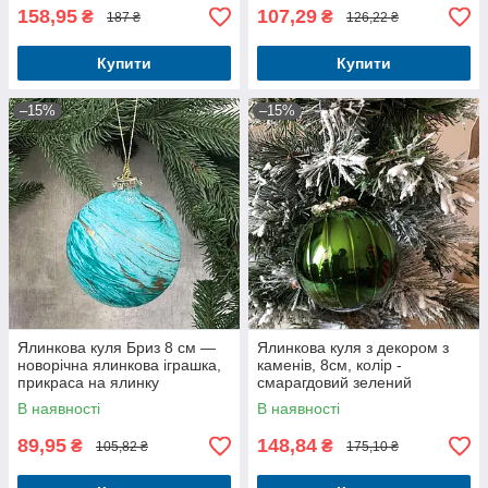
158,95
107,29
₴
₴
187 ₴
126,22 ₴
Купити
Купити
–15%
–15%
Ялинкова куля Бриз 8 см —
Ялинкова куля з декором з
новорічна ялинкова іграшка,
каменів, 8см, колір -
прикраса на ялинку
смарагдовий зелений
В наявності
В наявності
89,95
148,84
₴
₴
105,82 ₴
175,10 ₴