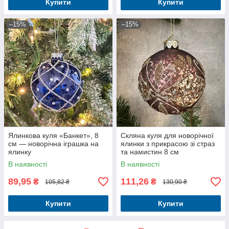
Купити
Купити
–15%
–15%
Ялинкова куля «Банкет», 8
Скляна куля для новорічної
см — новорічна іграшка на
ялинки з прикрасою зі страз
ялинку
та намистин 8 см
В наявності
В наявності
89,95
111,26
₴
₴
105,82 ₴
130,90 ₴
Купити
Купити