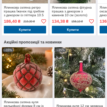
Ялинкова скляна ретро
Ялинкова скляна фігурна
Ялин
іграшка Їжачок під грибом
іграшка з декором з
окса
з декором із гліттера 10.5
каменів 10 см (золото)
деко
см
186,40
134,38
136
₴
₴
219,30 ₴
158,10 ₴
Купити
Купити
Акційні пропозиції та новинки
–15%
–15%
Ялинкова скляна куля
рельєфної форми 8 см із
Ялинкова куля 12 см червона