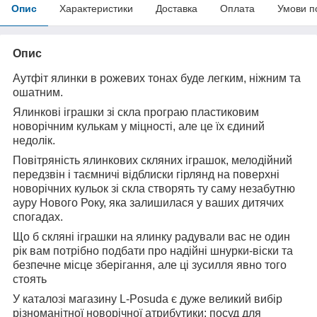
Опис
Характеристики
Доставка
Оплата
Умови п
Опис
Аутфіт ялинки в рожевих тонах буде легким, ніжним та
ошатним.
Ялинкові іграшки зі скла програю пластиковим
новорічним кулькам у міцності, але це їх єдиний
недолік.
Повітряність ялинкових скляних іграшок, мелодійний
передзвін і таємничі відблиски гірлянд на поверхні
новорічних кульок зі скла створять ту саму незабутню
ауру Нового Року, яка залишилася у ваших дитячих
спогадах.
Що б скляні іграшки на ялинку радували вас не один
рік вам потрібно подбати про надійні шнурки-віски та
безпечне місце зберігання, але ці зусилля явно того
стоять
У каталозі магазину L-Posuda є дуже великий вибір
різноманітної новорічної атрибутики: посуд для