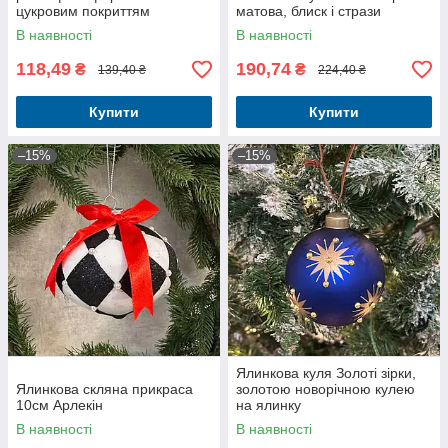
цукровим покриттям
матова, блиск і стрази
червоний
В наявності
В наявності
118,49
190,74
₴
₴
139,40 ₴
224,40 ₴
Купити
Купити
–15%
–15%
Ялинкова куля Золоті зірки,
Ялинкова скляна прикраса
золотою новорічною кулею
10см Арлекін
на ялинку
В наявності
В наявності