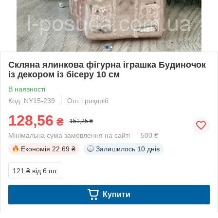
Скляна ялинкова фігурна іграшка Будиночок
із декором із бісеру 10 см
В наявності
Код: NY15-239
Опт і роздріб
128,56
₴
151,25 ₴
Мінімальна сума замовлення на сайті — 500 ₴
Економія
22.69 ₴
Залишилось
10 днів
121 ₴
від 6 шт.
Купити