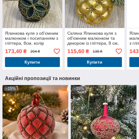
Ялинкова куля з об'ємним
Скляна Ялинкова куля з
Ялин
малюнком і посипанням з
об'ємним малюнком та
мал
гліттера, 8см, колір
декором із гліттера, 8 см,
з гл
смарагд із золотом
золото
блак
173,40
115,60
143
₴
₴
204 ₴
136 ₴
Купити
Купити
Акційні пропозиції та новинки
–15%
–15%