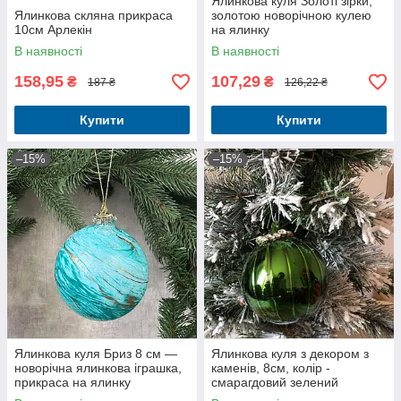
Ялинкова куля Золоті зірки,
Ялинкова скляна прикраса
золотою новорічною кулею
10см Арлекін
на ялинку
В наявності
В наявності
158,95
107,29
₴
₴
187 ₴
126,22 ₴
Купити
Купити
–15%
–15%
Ялинкова куля Бриз 8 см —
Ялинкова куля з декором з
новорічна ялинкова іграшка,
каменів, 8см, колір -
прикраса на ялинку
смарагдовий зелений