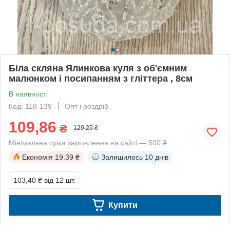
Біла скляна Ялинкова куля з об'ємним
малюнком і посипанням з гліттера , 8см
В наявності
Код: 118-139
Опт і роздріб
109,86
₴
129,25 ₴
Мінімальна сума замовлення на сайті — 500 ₴
Економія
19.39 ₴
Залишилось
10 днів
103,40 ₴
від 12 шт.
Купити