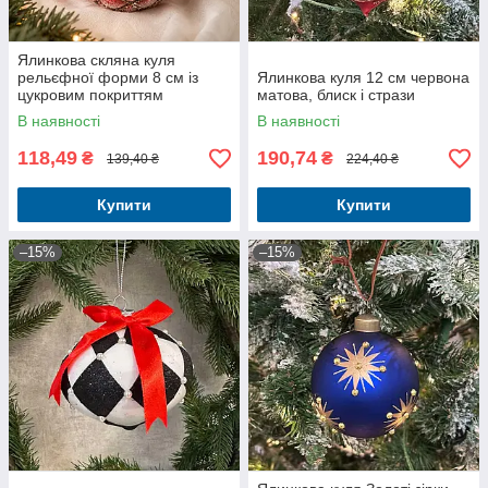
Ялинкова скляна куля
рельєфної форми 8 см із
Ялинкова куля 12 см червона
цукровим покриттям
матова, блиск і стрази
червоний
В наявності
В наявності
118,49
190,74
₴
₴
139,40 ₴
224,40 ₴
Купити
Купити
–15%
–15%