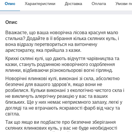
Опис
Характеристики
Доставка
Оплата
Умови п
Опис
Вважаєте, що ваша новорічна лісова красуня мало
стильна? Додайте в її вбрання кілька скляних куль, і
вона відразу перетвориться на витончену
аристократку, яка прийшла з казки.
Крихкі скляні кулі, що дають відчуття чарівництва та
казки, стануть родзинкою новорічного оздоблення
ялинки, відбиваючи різнокольорові вогні гірлянд.
Новорічні ялинкові кулі, виконані зі скла, абсолютно
безпечні для вашого здоров'я, якщо вони не
розбилися. Кульки виконані з екологічно чистого скла і
не викличуть алергічну реакцію у вас та ваших
близьких. Ще у них немає неприємного запаху, легкі у
догляді та не втрачають яскравості фарб від часу та
світла.
Так що якщо ви подбаєте про безпечне зберігання
скляних ялинкових куль, у вас не буде необхідності