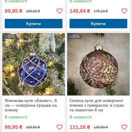
В наявності
В наявності
89,95
148,84
₴
₴
105,82 ₴
175,10 ₴
Купити
Купити
–15%
–15%
Ялинкова куля «Банкет», 8
Скляна куля для новорічної
см — новорічна іграшка на
ялинки з прикрасою зі страз
ялинку
та намистин 8 см
В наявності
В наявності
89,95
111,26
₴
₴
105,82 ₴
130,90 ₴