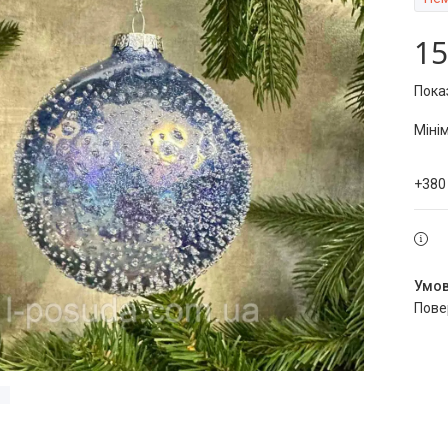
15
Пока
Міні
+380
пов