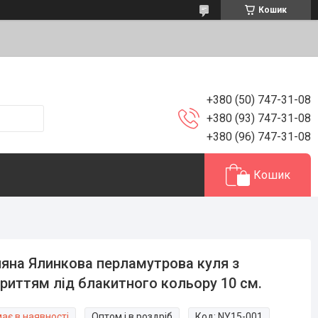
Кошик
+380 (50) 747-31-08
+380 (93) 747-31-08
+380 (96) 747-31-08
Кошик
яна Ялинкова перламутрова куля з
риттям лід блакитного кольору 10 см.
ає в наявності
Оптом і в роздріб
Код:
NY15-001