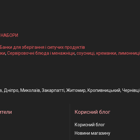
І НАБОРИ
 Банки для зберігання і сипучих продуктів
ики
,
Сервіровочні блюда і менажніци
,
соусниці, креманки, лимонниці
ів, Дніпро, Миколаїв, Закарпатті, Житомир, Кропивницький, Чернівці
ители
Корисний блог
Корисний блог
Новини магазину