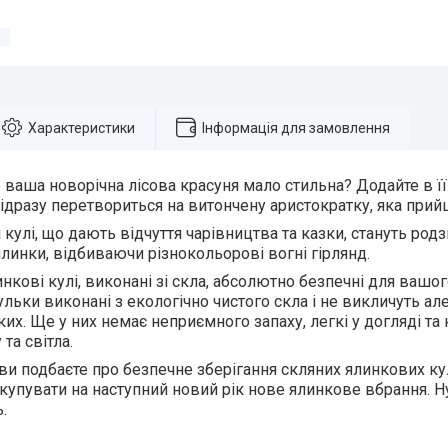
Характеристики
Інформація для замовлення
 ваша новорічна лісова красуня мало стильна? Додайте в її
 відразу перетвориться на витончену аристократку, яка прий
і кулі, що дають відчуття чарівництва та казки, стануть ро
линки, відбиваючи різнокольорові вогні гірлянд.
инкові кулі, виконані зі скла, абсолютно безпечні для вашо
льки виконані з екологічно чистого скла і не викличуть але
их. Ще у них немає неприємного запаху, легкі у догляді та
 та світла.
ви подбаєте про безпечне зберігання скляних ялинкових кул
 купувати на наступний новий рік нове ялинкове вбрання. Ну
.