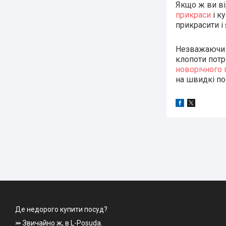
Якщо ж ви ві
прикраси
і к
прикрасити і 
Незважаючи н
клопоти потр
новорічного 
на швидкі по
Де недорого купити посуд?
⤗ Звичайно ж, в L-Posuda.