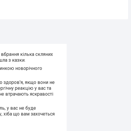
 вбрання кілька скляних
шла з казки.
дзинкою новорічного
го здоров'я, якщо вони не
ргічну реакцію у вас та
 не втрачають яскравості
ь, у вас не буде
, хіба що вам захочеться