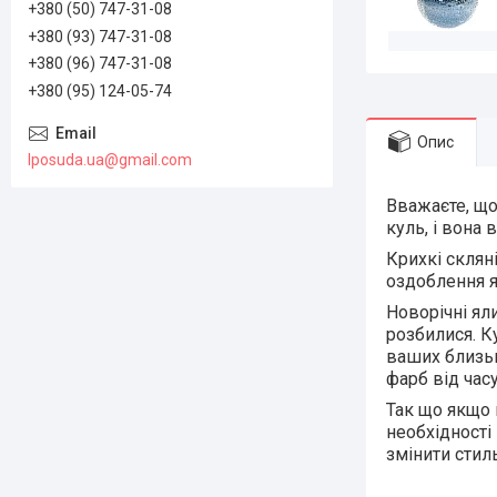
+380 (50) 747-31-08
+380 (93) 747-31-08
+380 (96) 747-31-08
+380 (95) 124-05-74
Опис
lposuda.ua@gmail.com
Вважаєте, що
куль, і вона
Крихкі склян
оздоблення я
Новорічні ял
розбилися. Ку
ваших близьк
фарб від часу
Так що якщо 
необхідності
змінити стиль