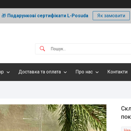
🎁
Подарункові сертифікати L-Posuda
Як замовити
ор
Доставка та оплата
Про нас
Контакти
Скл
пок
Нем