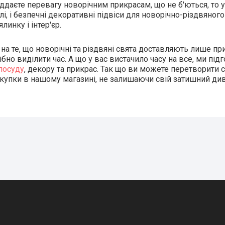
ддаєте перевагу новорічним прикрасам, що не б'ються, то у
улі, і безпечні декоративні підвіси для новорічно-різдвяно
ялинку і інтер'єр.
а те, що новорічні та різдвяні свята доставляють лише приє
ібно виділити час. А що у вас вистачило часу на все, ми пі
посуду
, декору та прикрас. Так що ви можете перетворити 
купки в нашому магазині, не залишаючи свій затишний див