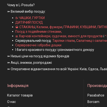
Чому в L-Posuda?
⤗ Великий вибір посуду:
☕ ЧАШКИ, ГУРТКИ
ДИТЯЧИЙ ПОСУД
🥃 СТАКАНЫ
;
Келихи, фужери
;
ГРАФИНИ, КУВШИНИ, ПИТН
Посуд з подвійними стінками,
≣ Харчові контейнери, судочках, ємності для продуктів
і
ᐤ
Сервірувальний посуд:
Тарілки і піали
,
Салатниці і салатн
Сервіровочні і обробні дошки
І багато красивого посуду і різноманітного декору
⤗ Низькі ціни на посуд відомих брендів
⤗ Акції, знижки, розпродажі
⤗ Оперативне відвантаження по всій Україні: Київ, Одеса, Льв
Інформація
Производ
Каталог товарів
Pasabahce
О нас
Borcam