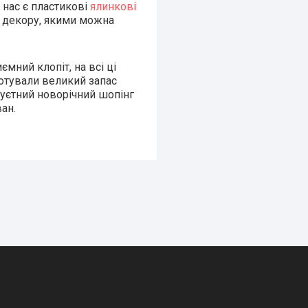
 нас є пластикові
ялинкові
го декору, якими можна
мний клопіт, на всі ці
дготували великий запас
суєтний новорічний шопінг
ан.