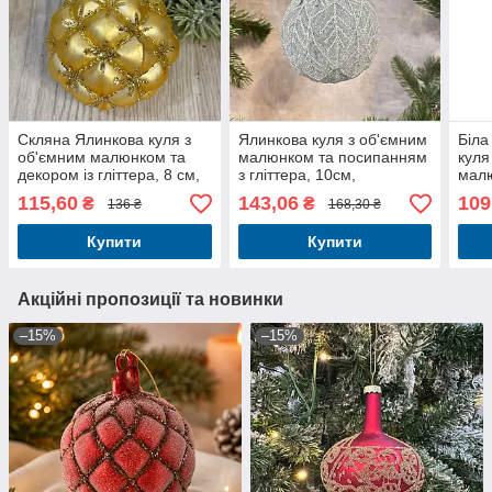
Скляна Ялинкова куля з
Ялинкова куля з об'ємним
Біла
об'ємним малюнком та
малюнком та посипанням
куля
декором із гліттера, 8 см,
з гліттера, 10см,
малю
золото
блакитного кольору.
гліт
115,60
143,06
109
₴
₴
136 ₴
168,30 ₴
Купити
Купити
Акційні пропозиції та новинки
–15%
–15%