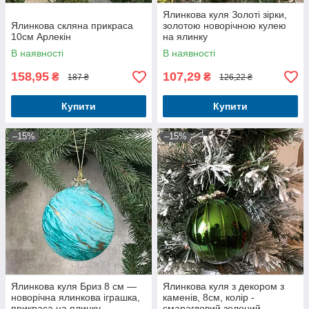
Ялинкова куля Золоті зірки,
Ялинкова скляна прикраса
золотою новорічною кулею
10см Арлекін
на ялинку
В наявності
В наявності
158,95
107,29
₴
₴
187 ₴
126,22 ₴
Купити
Купити
–15%
–15%
Ялинкова куля Бриз 8 см —
Ялинкова куля з декором з
новорічна ялинкова іграшка,
каменів, 8см, колір -
прикраса на ялинку
смарагдовий зелений