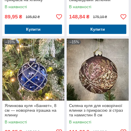
В наявності
В наявності
89,95
148,84
₴
₴
105,82 ₴
175,10 ₴
Купити
Купити
–15%
–15%
Ялинкова куля «Банкет», 8
Скляна куля для новорічної
см — новорічна іграшка на
ялинки з прикрасою зі страз
ялинку
та намистин 8 см
В наявності
В наявності