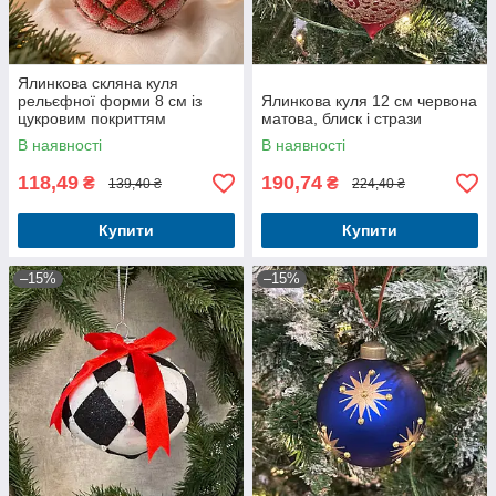
Ялинкова скляна куля
рельєфної форми 8 см із
Ялинкова куля 12 см червона
цукровим покриттям
матова, блиск і стрази
червоний
В наявності
В наявності
118,49
190,74
₴
₴
139,40 ₴
224,40 ₴
Купити
Купити
–15%
–15%