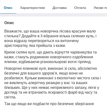
Опис
Характеристики
Доставка
Оплата
Умови п
Опис
Вважаєте, що ваша новорічна лісова красуня мало
стильна? Додайте в її вбрання кілька скляних куль, і
вона відразу перетвориться на витончену
аристократку, яка прийшла з казки.
Крихкі скляні кулі, що дають відчуття чарівництва та
казки, стануть родзинкою новорічного оздоблення
ялинки, відбиваючи різнокольорові вогні гірлянд.
Новорічні ялинкові кулі, виконані зі скла, абсолютно
безпечні для вашого здоров'я, якщо вони не
розбилися. Кульки виконані з екологічно чистого скла і
не викличуть алергічну реакцію у вас та ваших
близьких. Ще у них немає неприємного запаху, легкі у
догляді та не втрачають яскравості фарб від часу та
світла.
Так що якщо ви подбаєте про безпечне зберігання