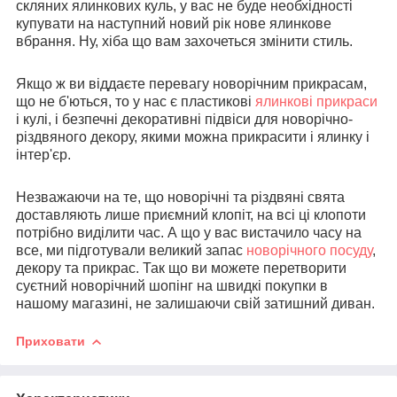
скляних ялинкових куль, у вас не буде необхідності
купувати на наступний новий рік нове ялинкове
вбрання. Ну, хіба що вам захочеться змінити стиль.
Якщо ж ви віддаєте перевагу новорічним прикрасам,
що не б'ються, то у нас є пластикові
ялинкові прикраси
і кулі, і безпечні декоративні підвіси для новорічно-
різдвяного декору, якими можна прикрасити і ялинку і
інтер'єр.
Незважаючи на те, що новорічні та різдвяні свята
доставляють лише приємний клопіт, на всі ці клопоти
потрібно виділити час. А що у вас вистачило часу на
все, ми підготували великий запас
новорічного посуду
,
декору та прикрас. Так що ви можете перетворити
суєтний новорічний шопінг на швидкі покупки в
нашому магазині, не залишаючи свій затишний диван.
Приховати