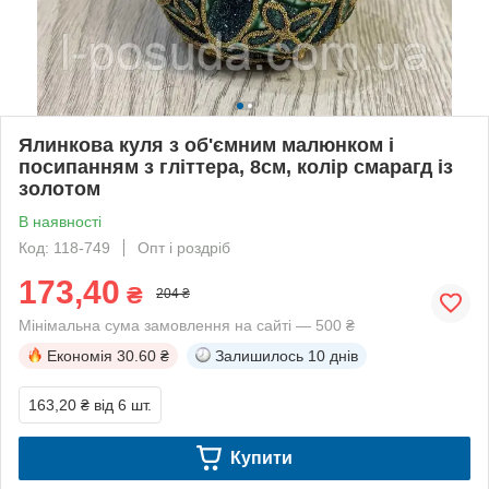
Ялинкова куля з об'ємним малюнком і
посипанням з гліттера, 8см, колір смарагд із
золотом
В наявності
Код: 118-749
Опт і роздріб
173,40
₴
204 ₴
Мінімальна сума замовлення на сайті — 500 ₴
Економія
30.60 ₴
Залишилось
10 днів
163,20 ₴
від 6 шт.
Купити