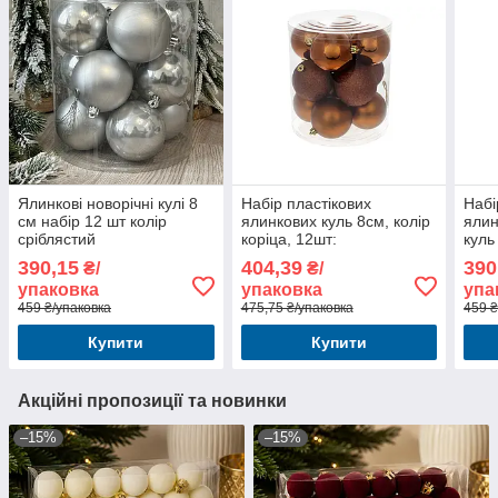
Ялинкові новорічні кулі 8
Набір пластікових
Набі
см набір 12 шт колір
ялинкових куль 8см, колір
ялин
сріблястий
коріца, 12шт:
куль
блак
390,15
404,39
390
₴/
₴/
упаковка
упаковка
упа
459 ₴/упаковка
475,75 ₴/упаковка
459 ₴
Купити
Купити
Акційні пропозиції та новинки
–15%
–15%