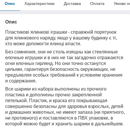
Опис
Характеристики
Доставка
Оплата
Умови п
Опис
Пластикові ялинкові іграшки - справжній порятунок
для ялинкового наряду, якщо у вашому будинку є ті,
хто може допомогти ялинці впасти.
Без сомнения, они не столь изящны как стеклянные
елочные игрушки и в них не так загадочно отражаются
огни елочных гирлянд. Но они точно останутся
целыми, гарантируя безопасность окружающих, не
предъявляя особых требований к условиям хранения
и содержания.
Все шарики из набора выполнены из прочного
пластика и дополнены прочно закрепленной
петелькой. Пластик, и краска его покрывающая
совершенно безопасны для здоровья взрослых, детей
и домашних животных, не имеют запаха (ни приятного,
ни противного) и поставляются в ПВХ упаковке, в
которой можно будет и хранить шарики в дальнейшем.