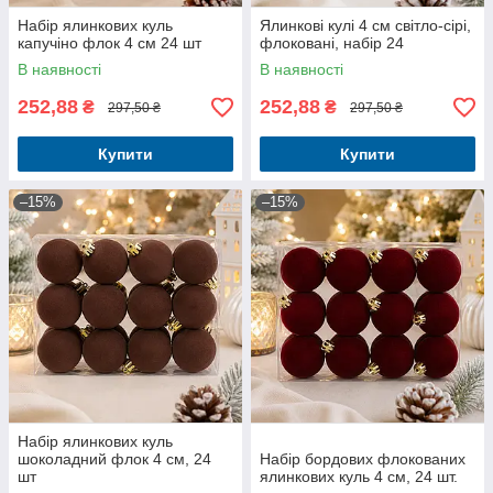
Набір ялинкових куль
Ялинкові кулі 4 см світло-сірі,
капучіно флок 4 см 24 шт
флоковані, набір 24
В наявності
В наявності
252,88
252,88
₴
₴
297,50 ₴
297,50 ₴
Купити
Купити
–15%
–15%
Набір ялинкових куль
шоколадний флок 4 см, 24
Набір бордових флокованих
шт
ялинкових куль 4 см, 24 шт.