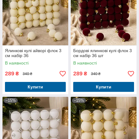
Ялинкові кулі айворі флок 3
Бордові ялинкові кулі флок 3
см набір 36
см набір 36 шт
В наявності
В наявності
289
289
₴
₴
340 ₴
340 ₴
Купити
Купити
–15%
–15%