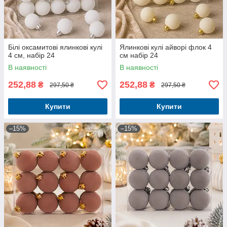
Білі оксамитові ялинкові кулі
Ялинкові кулі айворі флок 4
4 см, набір 24
см набір 24
В наявності
В наявності
252,88
252,88
₴
₴
297,50 ₴
297,50 ₴
Купити
Купити
–15%
–15%