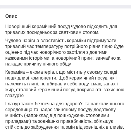
Опис
Новорічний керамічний посуд чудово підходить для
тривалих посиденьок за святковим столом.
Чудово-чарівна властивість кераміки підтримувати
тривалий час температуру потрібного рівня гідно буде
оцінено під час новорічного застілля з довгими
казковими історіями, а новорічний принт, звичайно ж,
нагадає причину нічного обіду.
Кераміка – екоматеріал, що містить у своєму складі
нешкідливі компоненти. Щоб керамічний посуд, як і
належить глині, не вбирав у себе воду, смак, запах і
жир, столовий керамічний посуд покривають захисною
глазур'ю
Глазур також безпечна для здоров'я та навколишнього
середовища та надає глиняному посуду додаткову
міцність (наприклад від пошкоджень столовими
приладами) та зовнішню привабливість, збільшує
стійкість до забруднення та змін від зовнішніх впливів.