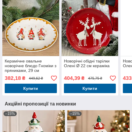
Керамічне овальне
Новорічні обідні тарілки
Ново
новорічне блюдо Гноміки з
Олені Ø 22 см кераміка
Олен
пряниками, 29 см
382,18
404,39
433
₴
₴
449,62 ₴
475,75 ₴
Купити
Купити
Акційні пропозиції та новинки
–15%
–15%