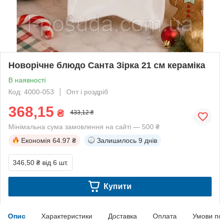
Новорічне блюдо Санта Зірка 21 см кераміка
В наявності
Код: 4000-053
Опт і роздріб
368,15
₴
433,12 ₴
Мінімальна сума замовлення на сайті — 500 ₴
Економія
64.97 ₴
Залишилось
9 днів
346,50 ₴
від 6 шт.
Купити
Опис
Характеристики
Доставка
Оплата
Умови п