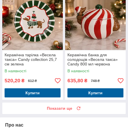
Керамічна тарілка «Весела
Керамічна банка для
такса» Candy collection 25,7
солодощів «Весела такса»
см зелена
Candy 800 мл червона
В наявності
В наявності
520,20
635,80
₴
₴
612 ₴
748 ₴
Купити
Купити
Показати ще
Про нас