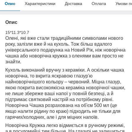
Опис
Характеристики
Доставка
Оплата
Умови п
Опис
15*11.3*10.7
Олені, які вже стали традиційними символами нового
року, залізли вже й на кухоль. Тож більш вдалого
універсального подарунка на Новий Рік, ніж новорічна
чашка або новорічна кружка з оленями вам просто не
знайти.
Кухоль виконаний вручну з кераміки. А оскільки чашка
новорічна, то вкрита яскравою глазур'ю
найноворічнішого кольору – червоний. Міцна глазур,
якою покрита високоякісна кераміка новорічної чашки,
не лише збереже ваші напої у повній безпеці, а й
підтримає святковий настрій на потрібному рівні.
Новорічна Чашка розрахована на об'єм 500 мл (це
якщо налити рідину по краю) підходить не тільки для
гарячих/холодних, але і для міцних напоїв.
Новорічна Кружка легко відмиється в ручному режимі,
а в посудомийці тим більше. На глазурі не залишиться