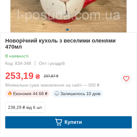
Новорічний кухоль з веселими оленями
470мл
В наявності
Код: 834-348
Опт і роздріб
253,19
₴
297,87 ₴
Мінімальна сума замовлення на сайті — 500 ₴
Економія
44.68 ₴
Залишилось
10 днів
238,29 ₴
від 6 шт.
Купити