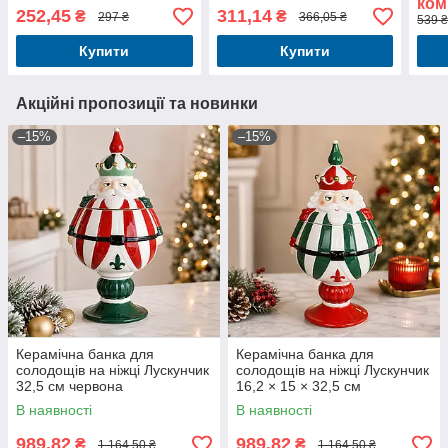
ком
і сір
252,45
311,14
₴
₴
297 ₴
366,05 ₴
539 ₴
Купити
Купити
Акційні пропозиції та новинки
–15%
–15%
Керамічна банка для
Керамічна банка для
солодощів на ніжці Лускунчик
солодощів на ніжці Лускунчик
32,5 см червона
16,2 × 15 × 32,5 см
В наявності
В наявності
989,82
989,82
₴
₴
1 164,50 ₴
1 164,50 ₴