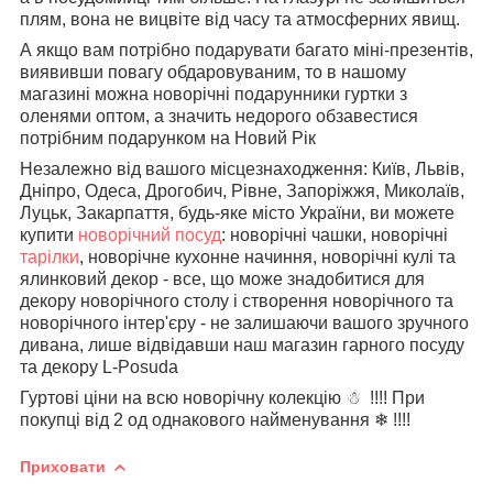
плям, вона не вицвіте від часу та атмосферних явищ.
А якщо вам потрібно подарувати багато міні-презентів,
виявивши повагу обдаровуваним, то в нашому
магазині можна новорічні подарунники гуртки з
оленями оптом, а значить недорого обзавестися
потрібним подарунком на Новий Рік
Незалежно від вашого місцезнаходження: Київ, Львів,
Дніпро, Одеса, Дрогобич, Рівне, Запоріжжя, Миколаїв,
Луцьк, Закарпаття, будь-яке місто України, ви можете
купити
новорічний посуд
: новорічні чашки, новорічні
тарілки
, новорічне кухонне начиння, новорічні кулі та
ялинковий декор - все, що може знадобитися для
декору новорічного столу і створення новорічного та
новорічного інтер'єру - не залишаючи вашого зручного
дивана, лише відвідавши наш магазин гарного посуду
та декору L-Posuda
Гуртові ціни на всю новорічну колекцію ☃ !!!! При
покупці від 2 од однакового найменування ❄ !!!!
Приховати