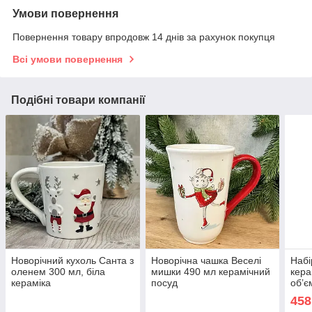
Умови повернення
Повернення товару впродовж 14 днів за рахунок покупця
Всі умови повернення
Подібні товари компанії
Новорічний кухоль Санта з
Новорічна чашка Веселі
Набі
оленем 300 мл, біла
мишки 490 мл керамічний
кера
кераміка
посуд
об’є
«Вес
458
350 