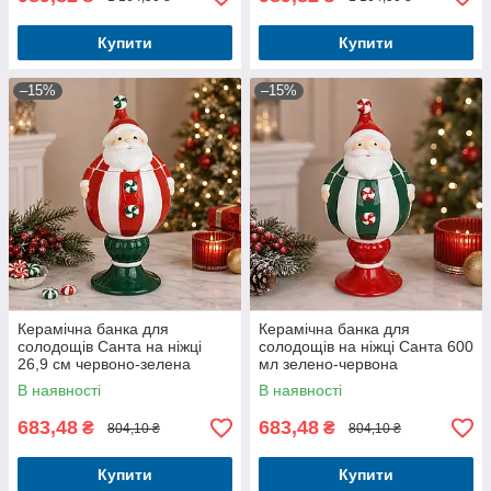
Купити
Купити
–15%
–15%
Керамічна банка для
Керамічна банка для
солодощів Санта на ніжці
солодощів на ніжці Санта 600
26,9 см червоно-зелена
мл зелено-червона
В наявності
В наявності
683,48
683,48
₴
₴
804,10 ₴
804,10 ₴
Купити
Купити