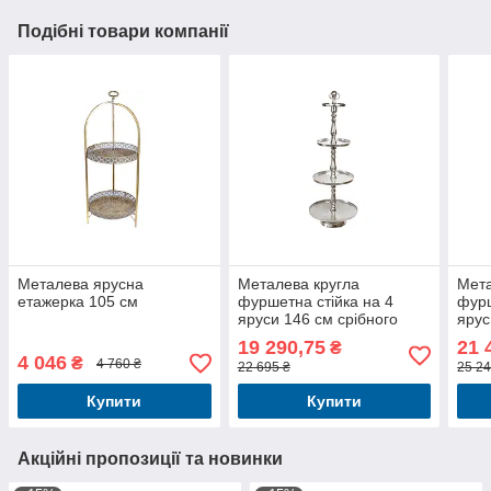
Подібні товари компанії
Металева ярусна
Металева кругла
Мета
етажерка 105 см
фуршетна стійка на 4
фурш
яруси 146 см срібного
ярус
кольору
19 290,75
21 
₴
4 046
₴
4 760 ₴
22 695 ₴
25 24
Купити
Купити
Акційні пропозиції та новинки