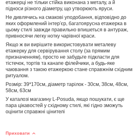
етажерці не тільки стійка виконана з металу, а й
підноси різного діаметру, що утворюють яруси.
Не дивлячись на смакові уподобання, відповідно до
яких оформлений інтер'єр, багатоярусна етажерка в
цьому стилі завжди правильно впишеться в антураж,
привносячи легку нотку чарівної краси.
Якщо ж ви вирішите використовувати металеву
етажерку для сервірування столу (за прямим
призначенням), просто не забудьте підкласти для
тістечок, тортів та канапе філейчики, а будь-яке
чаювання з такою етажеркою стане справжнім східним
ритуалом.
Розмір: 39*170см, діаметр тарілок - 30см, 38см, 48см,
58см, 63см
У каталозі магазину L-Posuda, якщо пошукати, є ще
пара цікавостей у східному стилі, які гідно зможуть
оцінити справжні цінителі
Приховати