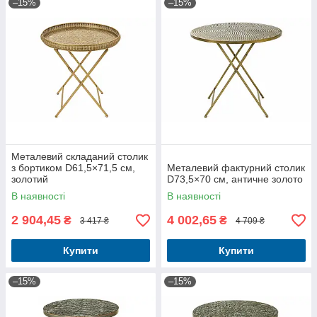
–15%
–15%
Металевий складаний столик
з бортиком D61,5×71,5 см,
Металевий фактурний столик
золотий
D73,5×70 см, античне золото
В наявності
В наявності
2 904,45
4 002,65
₴
₴
3 417 ₴
4 709 ₴
Купити
Купити
–15%
–15%