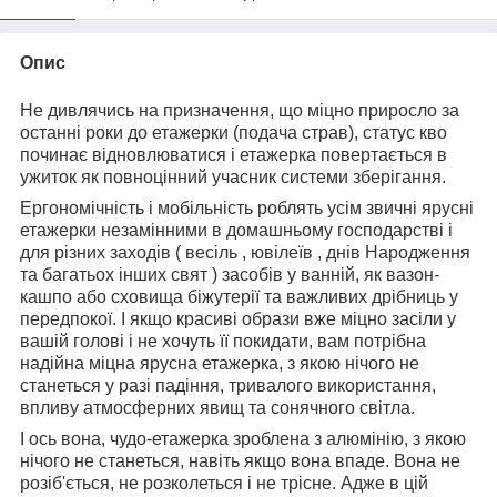
Опис
Не дивлячись на призначення, що міцно приросло за
останні роки до етажерки (подача страв), статус кво
починає відновлюватися і етажерка повертається в
ужиток як повноцінний учасник системи зберігання.
Ергономічність і мобільність роблять усім звичні ярусні
етажерки незамінними в домашньому господарстві і
для різних заходів ( весіль , ювілеїв , днів Народження
та багатьох інших свят ) засобів у ванній, як вазон-
кашпо або сховища біжутерії та важливих дрібниць у
передпокої. І якщо красиві образи вже міцно засіли у
вашій голові і не хочуть її покидати, вам потрібна
надійна міцна ярусна етажерка, з якою нічого не
станеться у разі падіння, тривалого використання,
впливу атмосферних явищ та сонячного світла.
І ось вона, чудо-етажерка зроблена з алюмінію, з якою
нічого не станеться, навіть якщо вона впаде. Вона не
розіб'ється, не розколеться і не трісне. Адже в цій