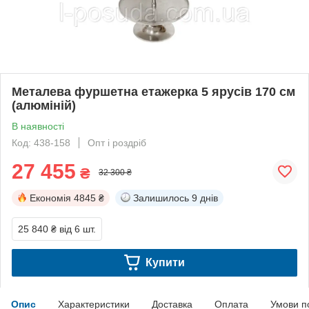
Металева фуршетна етажерка 5 ярусів 170 см
(алюміній)
В наявності
Код: 438-158
Опт і роздріб
27 455
₴
32 300 ₴
Економія
4845 ₴
Залишилось
9 днів
25 840 ₴
від 6 шт.
Купити
Опис
Характеристики
Доставка
Оплата
Умови п