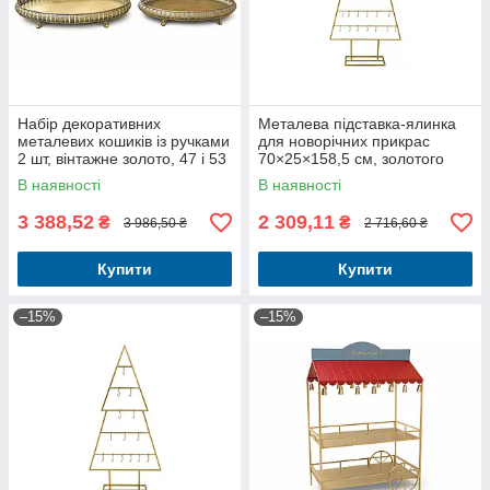
Набір декоративних
Металева підставка-ялинка
металевих кошиків із ручками
для новорічних прикрас
2 шт, вінтажне золото, 47 і 53
70×25×158,5 см, золотого
см
кольору
В наявності
В наявності
3 388,52
2 309,11
₴
₴
3 986,50 ₴
2 716,60 ₴
Купити
Купити
–15%
–15%