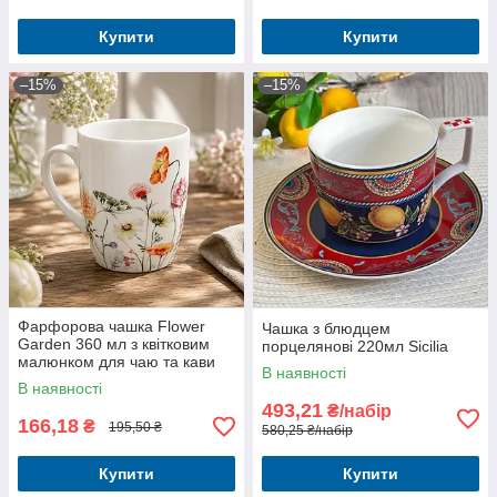
Купити
Купити
–15%
–15%
Фарфорова чашка Flower
Чашка з блюдцем
Garden 360 мл з квітковим
порцелянові 220мл Sicilia
малюнком для чаю та кави
В наявності
В наявності
493,21
₴/набір
166,18
₴
195,50 ₴
580,25 ₴/набір
Купити
Купити