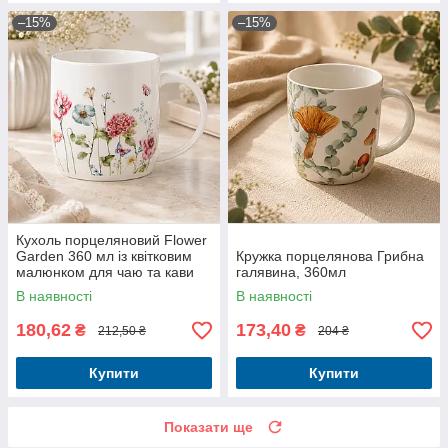
–15%
–15%
Кухоль порцеляновий Flower
Garden 360 мл із квітковим
Кружка порцелянова Грибна
малюнком для чаю та кави
галявина, 360мл
В наявності
В наявності
180,62
173,40
₴
₴
212,50 ₴
204 ₴
Купити
Купити
Показати ще