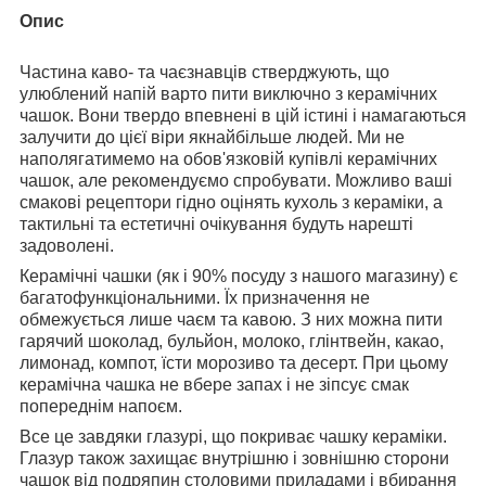
Опис
Частина каво- та чаєзнавців стверджують, що
улюблений напій варто пити виключно з керамічних
чашок. Вони твердо впевнені в цій істині і намагаються
залучити до цієї віри якнайбільше людей. Ми не
наполягатимемо на обов'язковій купівлі керамічних
чашок, але рекомендуємо спробувати. Можливо ваші
смакові рецептори гідно оцінять кухоль з кераміки, а
тактильні та естетичні очікування будуть нарешті
задоволені.
Керамічні чашки (як і 90% посуду з нашого магазину) є
багатофункціональними. Їх призначення не
обмежується лише чаєм та кавою. З них можна пити
гарячий шоколад, бульйон, молоко, глінтвейн, какао,
лимонад, компот, їсти морозиво та десерт. При цьому
керамічна чашка не вбере запах і не зіпсує смак
попереднім напоєм.
Все це завдяки глазурі, що покриває чашку кераміки.
Глазур також захищає внутрішню і зовнішню сторони
чашок від подряпин столовими приладами і вбирання