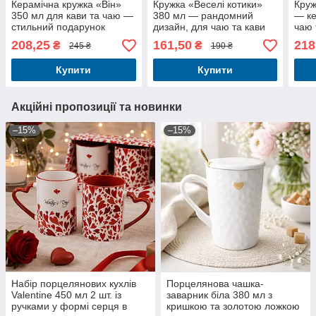
Керамічна кружка «Він»
Кружка «Веселі котики»
Круж
350 мл для кави та чаю —
380 мл — рандомний
— ке
стильний подарунок
дизайн, для чаю та кави
чаю 
208,25
161,50
218
₴
₴
245 ₴
190 ₴
Купити
Купити
Акційні пропозиції та новинки
–15%
–15%
Набір порцелянових кухлів
Порцелянова чашка-
Valentine 450 мл 2 шт. із
заварник біла 380 мл з
ручками у формі серця в
кришкою та золотою ложкою