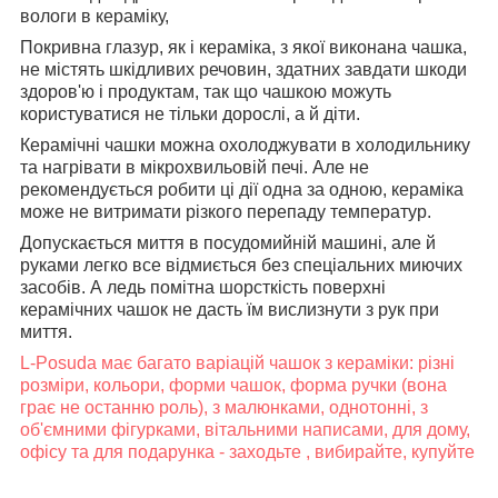
вологи в кераміку,
Покривна глазур, як і кераміка, з якої виконана чашка,
не містять шкідливих речовин, здатних завдати шкоди
здоров'ю і продуктам, так що чашкою можуть
користуватися не тільки дорослі, а й діти.
Керамічні чашки можна охолоджувати в холодильнику
та нагрівати в мікрохвильовій печі. Але не
рекомендується робити ці дії одна за одною, кераміка
може не витримати різкого перепаду температур.
Допускається миття в посудомийній машині, але й
руками легко все відмиється без спеціальних миючих
засобів. А ледь помітна шорсткість поверхні
керамічних чашок не дасть їм вислизнути з рук при
миття.
L-Posuda має багато варіацій чашок з кераміки: різні
розміри, кольори, форми чашок, форма ручки (вона
грає не останню роль), з малюнками, однотонні, з
об'ємними фігурками, вітальними написами, для дому,
офісу та для подарунка - заходьте , вибирайте, купуйте