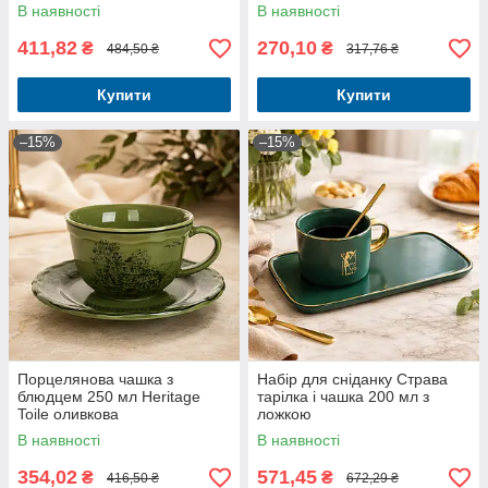
подарунковому пакованні
В наявності
В наявності
411,82
270,10
₴
₴
484,50 ₴
317,76 ₴
Купити
Купити
–15%
–15%
Порцелянова чашка з
Набір для сніданку Страва
блюдцем 250 мл Heritage
тарілка і чашка 200 мл з
Toile оливкова
ложкою
В наявності
В наявності
354,02
571,45
₴
₴
416,50 ₴
672,29 ₴