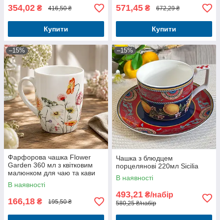
354,02
571,45
₴
₴
416,50 ₴
672,29 ₴
Купити
Купити
–15%
–15%
Фарфорова чашка Flower
Чашка з блюдцем
Garden 360 мл з квітковим
порцелянові 220мл Sicilia
малюнком для чаю та кави
В наявності
В наявності
493,21
₴/набір
166,18
₴
195,50 ₴
580,25 ₴/набір