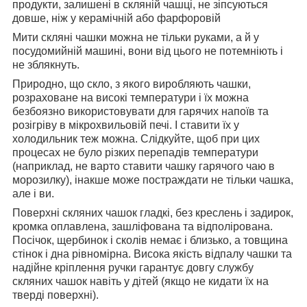
продукти, залишені в скляній чашці, не зіпсуються
довше, ніж у керамічній або фарфоровій
Мити скляні чашки можна не тільки руками, а й у
посудомийній машині, вони від цього не потемніють і
не зблякнуть.
Природно, що скло, з якого виробляють чашки,
розраховане на високі температури і їх можна
безбоязно використовувати для гарячих напоїв та
розігріву в мікрохвильовій печі. І ставити їх у
холодильник теж можна. Слідкуйте, щоб при цих
процесах не було різких перепадів температури
(наприклад, не варто ставити чашку гарячого чаю в
морозилку), інакше може постраждати не тільки чашка,
але і ви.
Поверхні скляних чашок гладкі, без креслень і задирок,
кромка оплавлена, зашліфована та відполірована.
Посічок, щербинок і сколів немає і близько, а товщина
стінок і дна рівномірна. Висока якість відпалу чашки та
надійне кріплення ручки гарантує довгу службу
скляних чашок навіть у дітей (якщо не кидати їх на
тверді поверхні).