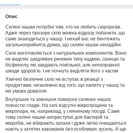
Опис
Скляні чашки потрібні тим, хто не любить сюрпризів.
Адже через прозоре скло можна відразу побачити, що
саме знаходиться у чашці. І нехай вас не бентежить
загальноприйнята думка, що скляні чашки ненадійні.
Скло виготовляється з натуральних компонентів. Воно
не виділяє шкідливих речовин типу кадмію, свинцю та
бісфенолу, які завдають повільної, але непоправної
шкоди здоров'ю. І не почнуть виділяти його з часом
Хімічно безпечне скло не вступає в реакції з
продуктами, незалежно від того, що налито у чашці та
які умови довкілля
Внутрішня та зовнішня поверхні скляних чашок
повністю гладкі. На склі відсутні мікротріщини та
мікропори, як, наприклад, у глиняному посуді. Саме
тому скляні чашки неприступні для бактерій та
мікробів, не вбирають запахи і дуже легко очищаються
навіть у затятих кавоманів без особливих зусиль. А ще