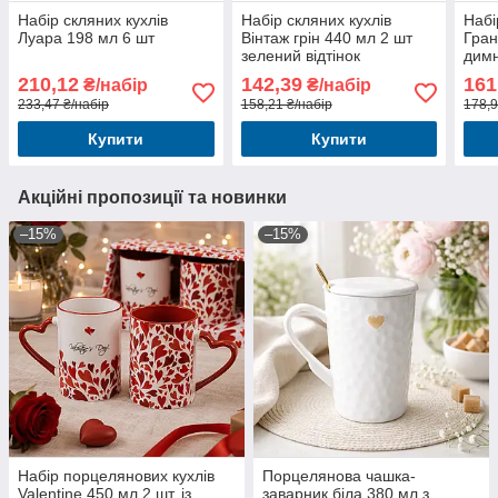
Набір скляних кухлів
Набір скляних кухлів
Набі
Луара 198 мл 6 шт
Вінтаж грін 440 мл 2 шт
Гран
зелений відтінок
димн
210,12
142,39
161
₴/набір
₴/набір
233,47 ₴/набір
158,21 ₴/набір
178,9
Купити
Купити
Акційні пропозиції та новинки
–15%
–15%
Набір порцелянових кухлів
Порцелянова чашка-
Valentine 450 мл 2 шт. із
заварник біла 380 мл з