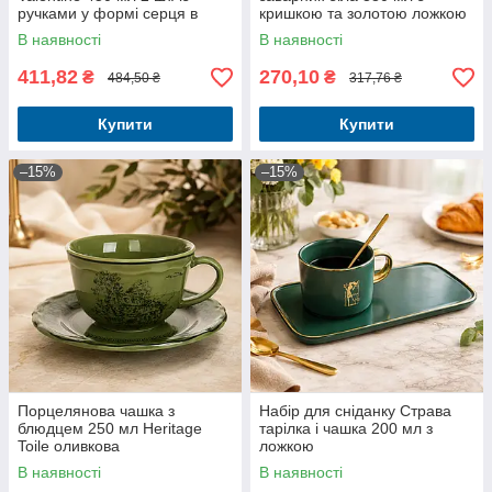
ручками у формі серця в
кришкою та золотою ложкою
подарунковому пакованні
В наявності
В наявності
411,82
270,10
₴
₴
484,50 ₴
317,76 ₴
Купити
Купити
–15%
–15%
Порцелянова чашка з
Набір для сніданку Страва
блюдцем 250 мл Heritage
тарілка і чашка 200 мл з
Toile оливкова
ложкою
В наявності
В наявності