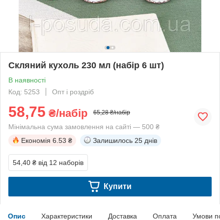
Скляний кухоль 230 мл (набір 6 шт)
В наявності
Код: 5253
Опт і роздріб
58,75
₴/набір
65,28 ₴/набір
Мінімальна сума замовлення на сайті — 500 ₴
Економія
6.53 ₴
Залишилось
25 днів
54,40 ₴
від 12 наборів
Купити
Опис
Характеристики
Доставка
Оплата
Умови п