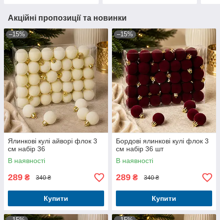
Акційні пропозиції та новинки
–15%
–15%
Ялинкові кулі айворі флок 3
Бордові ялинкові кулі флок 3
см набір 36
см набір 36 шт
В наявності
В наявності
289
289
₴
₴
340 ₴
340 ₴
Купити
Купити
–15%
–15%