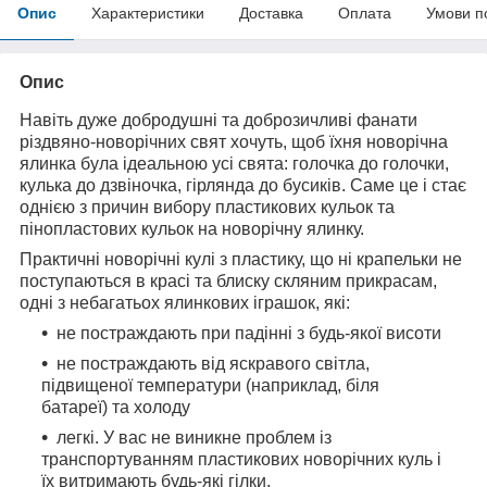
Опис
Характеристики
Доставка
Оплата
Умови п
Опис
Навіть дуже добродушні та доброзичливі фанати
різдвяно-новорічних свят хочуть, щоб їхня новорічна
ялинка була ідеальною усі свята: голочка до голочки,
кулька до дзвіночка, гірлянда до бусиків. Саме це і стає
однією з причин вибору пластикових кульок та
пінопластових кульок на новорічну ялинку.
Практичні новорічні кулі з пластику, що ні крапельки не
поступаються в красі та блиску скляним прикрасам,
одні з небагатьох ялинкових іграшок, які:
не постраждають при падінні з будь-якої висоти
не постраждають від яскравого світла,
підвищеної температури (наприклад, біля
батареї) та холоду
легкі. У вас не виникне проблем із
транспортуванням пластикових новорічних куль і
їх витримають будь-які гілки.