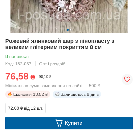
Рожевий ялинковий шар з пінопласту з
великим глітерним покриттям 8 см
В наявності
Код: 182-037
Опт і роздріб
76,58
₴
90,10 ₴
Мінімальна сума замовлення на сайті — 500 ₴
Економія
13.52 ₴
Залишилось
9 днів
72,08 ₴
від 12 шт.
Купити