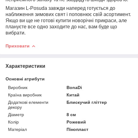
Магазин L-Posuda завжди наперед готується до
наближення зимових свят і поповнює свій асортимент.
Якщо ви ще не готові купити новорічні прикраси, але
плануєте все одно заходите до нас, вам буде що
вибрати.
Приховати
Характеристики
Основні атрибути
Виробник
BonaDi
Країна виробник
Китай
Додаткові елементи
Блискучий гліттер
декору
Діаметр
8 см
Колір
Рожевий
Матеріал
Пінопласт