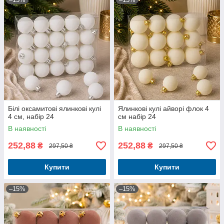
Білі оксамитові ялинкові кулі
Ялинкові кулі айворі флок 4
4 см, набір 24
см набір 24
В наявності
В наявності
252,88
252,88
₴
₴
297,50 ₴
297,50 ₴
Купити
Купити
–15%
–15%