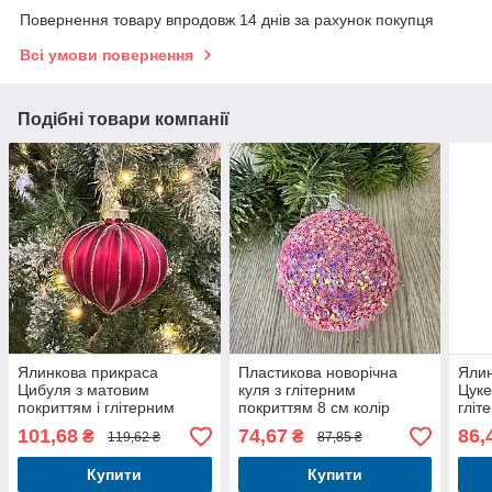
Повернення товару впродовж 14 днів за рахунок покупця
Всі умови повернення
Подібні товари компанії
Ялинкова прикраса
Пластикова новорічна
Ялин
Цибуля з матовим
куля з глітерним
Цуке
покриттям і глітерним
покриттям 8 см колір
гліт
декором 8см, колір -
рожевий
101,68
74,67
86,
₴
₴
119,62 ₴
87,85 ₴
червоний із золотом
Купити
Купити