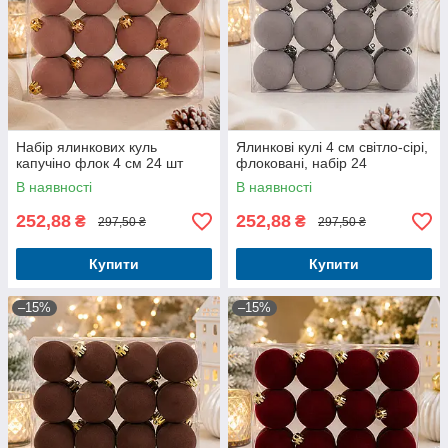
Набір ялинкових куль
Ялинкові кулі 4 см світло-сірі,
капучіно флок 4 см 24 шт
флоковані, набір 24
В наявності
В наявності
252,88
252,88
₴
₴
297,50 ₴
297,50 ₴
Купити
Купити
–15%
–15%