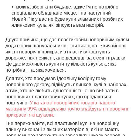
можна зберігати будь-де, адже їм не потрібно
спеціально обладнане місце. І на наступний
Новий Рік у вас не буде купи зламаних і розбитих
ялинкових куль, які зіпсують вам настрій.
Друга причина, що дає пластиковим новорічним кулям
додаткових шанувальників – низька ціна. Звичайно ж
якісні новорічні прикраси з пластику коштують
дорожче, ніж неякісні, але дешевші за скляні іграшки.
Це дає можливість купити ту кількість кульок, яка
потрібна і та, яка хочеться.
Для тих, хто продумав ідеальну колірну гаму
новорічного декору, підійдуть ялинкові кулі в наборах,
а тим, хто не любить однотонність, є що вибрати в
новорічних пластикових кулях, що продаються
поштучно
.
У каталозі новорічних товарів нашого
магазину 99% відвідувачів точно знайдуть ті новорічні
прикраси, які шукали.
І не переживайте, всі пластикові кулі на новорічну
ялинку виконані з якісних матеріалів, які не мають
неприємного запаху та не завдадуть шкоди здоров'ю.