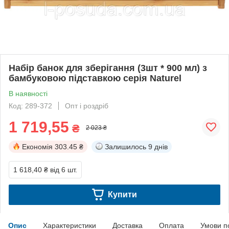
Набір банок для зберігання (3шт * 900 мл) з
бамбуковою підставкою серія Naturel
В наявності
Код: 289-372
Опт і роздріб
1 719,55
₴
2 023 ₴
Економія
303.45 ₴
Залишилось
9 днів
1 618,40 ₴
від 6 шт.
Купити
Опис
Характеристики
Доставка
Оплата
Умови п