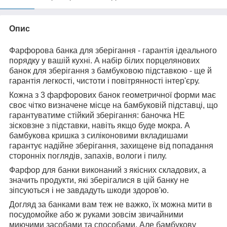
Опис
Фарфорова банка для зберігання - гарантія ідеального
порядку у вашій кухні. А набір білих порцелянових
банок для зберігання з бамбуковою підставкою - ще й
гарантія легкості, чистоти і повітрянності інтер'єру.
Кожна з 3 фарфорових банок геометричної форми має
своє чітко визначене місце на бамбуковій підставці, що
гарантуватиме стійкий зберігання: баночка НЕ
зісковзне з підставки, навіть якщо буде мокра. А
бамбукова кришка з силіконовими вкладишами
гарантує надійне зберігання, захищене від попадання
сторонніх поглядів, запахів, вологи і пилу.
Фарфор для банки виконаний з якісних складових, а
значить продукти, які зберігалися в цій банку не
зіпсуються і не завдадуть шкоди здоров'ю.
Догляд за банками вам теж не важко, їх можна мити в
посудомойке або ж руками зовсім звичайними
миючими засобами та способами. Але бамбукову