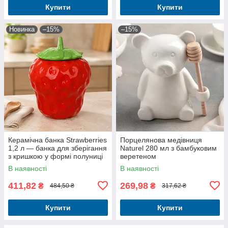
Купити
Купити
Новинка
–15%
–15%
Керамічна банка Strawberries
Порцелянова медівниця
1,2 л — банка для зберігання
Naturel 280 мл з бамбуковим
з кришкою у формі полуниці
веретеном
для кухні
В наявності
В наявності
411,82
269,98
₴
₴
484,50 ₴
317,62 ₴
Купити
Купити