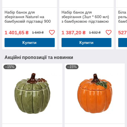
Набір банок для
Набір банок для
Біла
зберігання Naturel на
зберігання (3шт * 600 мл)
рел
бамбуковій підставці 900
з бамбуковою підставкою
бам
мл, 600 мл, 350 мл
серія Naturel
мл N
1 401,65
1 387,20
527
₴
₴
1 649 ₴
1 632 ₴
Купити
Купити
Акційні пропозиції та новинки
–15%
–15%