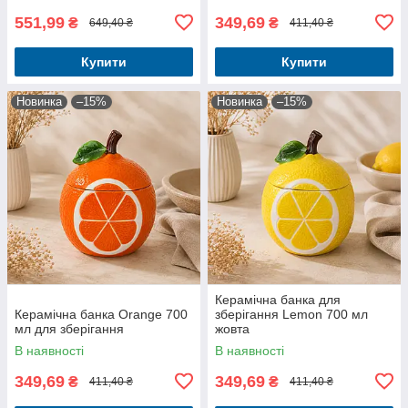
551,99
349,69
₴
₴
649,40 ₴
411,40 ₴
Купити
Купити
Новинка
–15%
Новинка
–15%
Керамічна банка для
Керамічна банка Orange 700
зберігання Lemon 700 мл
мл для зберігання
жовта
В наявності
В наявності
349,69
349,69
₴
₴
411,40 ₴
411,40 ₴