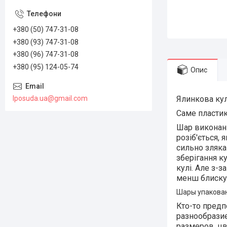
+380 (50) 747-31-08
+380 (93) 747-31-08
+380 (96) 747-31-08
+380 (95) 124-05-74
Опис
lposuda.ua@gmail.com
Ялинкова кул
Саме пластик
Шар виконани
розіб'ється, 
сильно зляка
зберігання ку
кулі. Але з-
менш блиску
Шары упакованы
Кто-то предп
разнообразие
размеров, цв