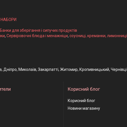
І НАБОРИ
 Банки для зберігання і сипучих продуктів
ики
,
Сервіровочні блюда і менажніци
,
соусниці, креманки, лимонниці
ів, Дніпро, Миколаїв, Закарпатті, Житомир, Кропивницький, Чернівці
ители
Корисний блог
Корисний блог
Новини магазину