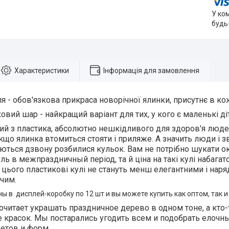
У ко
будь
Характеристики
Інформація для замовлення
я - обов'язкова прикраса новорічної ялинки, присутнє в к
овий шар - найкращий варіант для тих, у кого є маленькі ді
й з пластика, абсолютно нешкідливого для здоров'я людей і
якщо ялинка втомиться стояти і приляже. А значить люди і зв
ються дзвону розбилися кульок. Вам не потрібно шукати о
ль в межпраздничный період, та й ціна на такі кулі набагат
за цього пластикові кулі не стануть менш елегантними і нар
чим.
 в дисплей-коробку по 12 шт и вы можете купить как оптом, так 
очитает украшать праздничное дерево в одном тоне, а кто
 красок. Мы постарались угодить всем и подобрать елоч
етов и форм.