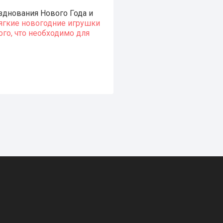
зднования Нового Года и
ягкие новогодние игрушки
го, что необходимо для