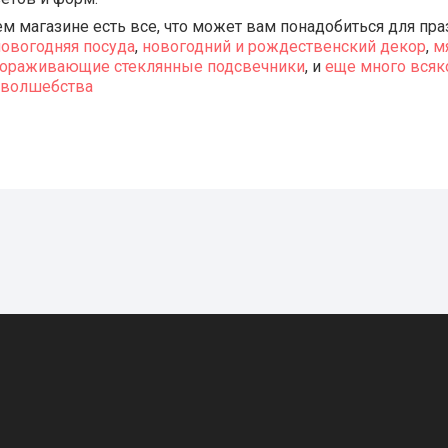
м магазине есть все, что может вам понадобиться для пра
новогодняя посуда
,
новогодний и рождественский декор
,
м
ораживающие стеклянные подсвечники
, и
еще много всяко
 волшебства