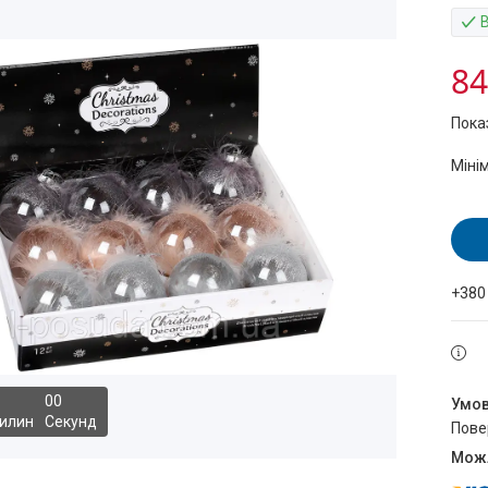
84
Пока
Міні
+380
0
0
илин
Секунд
пов