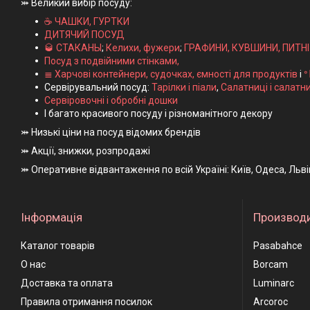
⤗ Великий вибір посуду:
☕ ЧАШКИ, ГУРТКИ
ДИТЯЧИЙ ПОСУД
🥃 СТАКАНЫ
;
Келихи, фужери
;
ГРАФИНИ, КУВШИНИ, ПИТН
Посуд з подвійними стінками,
≣ Харчові контейнери, судочках, ємності для продуктів
і
ᐤ
Сервірувальний посуд:
Тарілки і піали
,
Салатниці і салатн
Сервіровочні і обробні дошки
І багато красивого посуду і різноманітного декору
⤗ Низькі ціни на посуд відомих брендів
⤗ Акції, знижки, розпродажі
⤗ Оперативне відвантаження по всій Україні: Київ, Одеса, Льв
Інформація
Производ
Каталог товарів
Pasabahce
О нас
Borcam
Доставка та оплата
Luminarc
Правила отримання посилок
Arcoroc