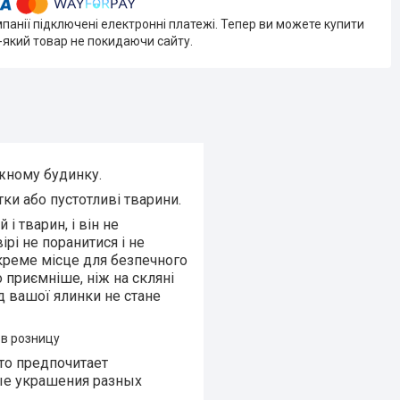
мпанії підключені електронні платежі. Тепер ви можете купити
-який товар не покидаючи сайту.
ожному будинку.
тки або пустотливі тварини.
 тварин, і він не
ірі не поранитися і не
креме місце для безпечного
о приємніше, ніж на скляні
яд вашої ялинки не стане
и в розницу
-то предпочитает
ные украшения разных