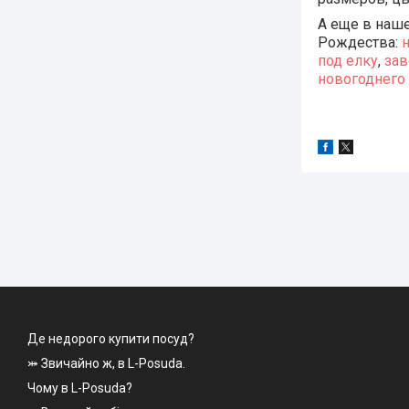
А еще в наше
Рождества:
под елку
,
зав
новогоднего
Де недорого купити посуд?
⤗ Звичайно ж, в L-Posuda.
Чому в L-Posuda?