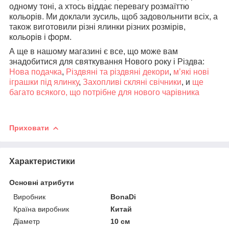
одному тоні, а хтось віддає перевагу розмаїттю
кольорів. Ми доклали зусиль, щоб задовольнити всіх, а
також виготовили різні ялинки різних розмірів,
кольорів і форм.
А ще в нашому магазині є все, що може вам
знадобитися для святкування Нового року і Різдва:
Нова подачка
,
Різдвяні та різдвяні декори
,
м’які нові
іграшки під ялинку
,
Захопливі скляні свічники
, и
ще
багато всякого, що потрібне для нового чарівника
Приховати
Характеристики
Основні атрибути
Виробник
BonaDi
Країна виробник
Китай
Діаметр
10 см