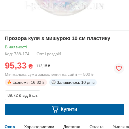
Прозора куля з мишурою 10 см пластику
В наявності
Код: 788-174
Опт і роздріб
95,33
₴
112,15 ₴
Мінімальна сума замовлення на сайті — 500 ₴
Економія
16.82 ₴
Залишилось
10 днів
89,72 ₴
від 6 шт.
Купити
Опис
Характеристики
Доставка
Оплата
Умови п