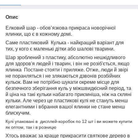
Опис
Елковий шар - обов’язкова прикраса новорічної
ялинки, що є в кожному домі.
Саме пластиковий Кулька - найкращий варіант для
тих, у кого є маленькі дітки або шалові тварини.
Шар зроблений з пластику, абсолютно нешкідливого
для здоров'я людей і тварин, і він не розіб'ється, якщо
ялинка Постане стояти і приляже. Отже, люди й звірі
не поранляться і не злякаються дзвонів розбійних
кульок. Вам не потрібно шукати окреме місце для
безпечного зберігання куль у міжшвидкісний період, та
й ціна на такі кульки набагато приємніша, ніж на скляні
кульки. Але через це пластикові кулі не стануть менш
елегантними і вбрання вашої ялинки не стане менш
блискучим.
Кулі упаковані в дисплей-коробок по 12 шт і ви можете купити
як оптом, так і в розницю
Хтось вважає за краще прикрасити святкове дерево в