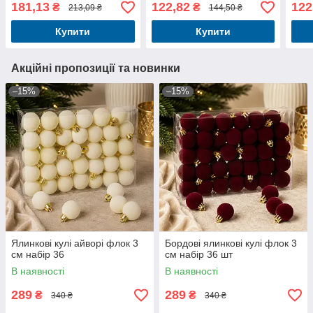
181,13
122,82
122
₴
₴
213,09 ₴
144,50 ₴
Купити
Купити
Акційні пропозиції та новинки
–15%
–15%
Ялинкові кулі айворі флок 3
Бордові ялинкові кулі флок 3
см набір 36
см набір 36 шт
В наявності
В наявності
289
289
₴
₴
340 ₴
340 ₴