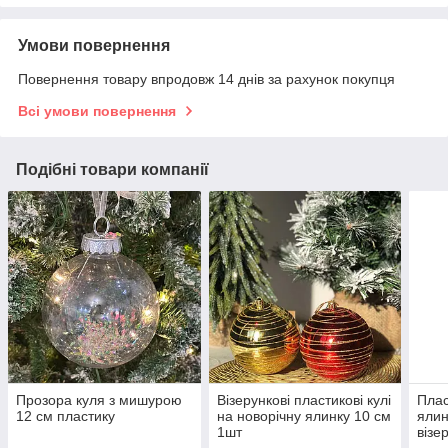
Умови повернення
Повернення товару впродовж 14 днів за рахунок покупця
Всі умови повернення
Подібні товари компанії
Прозора куля з мишурою
Візерункові пластикові кулі
Плас
12 см пластику
на новорічну ялинку 10 см
ялин
1шт
візе