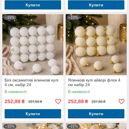
Купити
Купити
–15%
–15%
Білі оксамитові ялинкові кулі
Ялинкові кулі айворі флок 4
4 см, набір 24
см набір 24
В наявності
В наявності
252,88
252,88
₴
₴
297,50 ₴
297,50 ₴
Купити
Купити
–15%
–15%