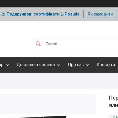
🎁
Подарункові сертифікати L-Posuda
Як замовити
ор
Доставка та оплата
Про нас
Контакти
Пер
яли