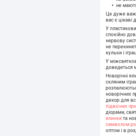
не мают
Це дуже важл
вас є цікаві
У пластикови
спокійно дов
нервову сист
не перекинет
кульки і ігра
У міжсвятков
доведеться м
Новорічні ял
скляним ігра
розпалюються
новорічних п
декор для вс
підвісних пр
діорами, свя
ялинки
та нов
символом ро
оптом і в ро