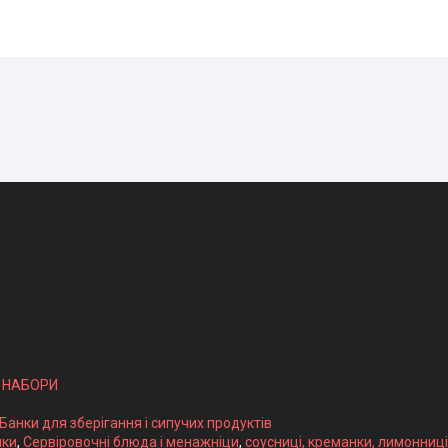
І НАБОРИ
 Банки для зберігання і сипучих продуктів
ики
,
Сервіровочні блюда і менажніци
,
соусниці, креманки, лимонниці