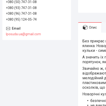
+380 (50) 747-31-08
+380 (93) 747-31-08
+380 (96) 747-31-08
+380 (95) 124-05-74
Опис
lposuda.ua@gmail.com
Без прикрас 
ялинка. Ново
кульки - симв
А значить їх
порятунок, я
Звичайно ж, п
відображають
мелодійний д
пластиковими
осколків, що 
Новорічні кул
безпечні
не викл