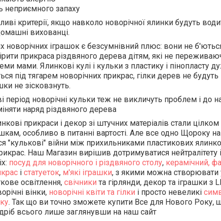
ь неприємного запаху
иві критерії, якщо навколо новорічної ялинки будуть води
 домашні вихованці.
х новорічних іграшок є безсумнівний плюс: вони не б'ютьс
ірити прикраса різдвяного дерева дітям, які не переживаючи
еми мами. Ялинкові кулі і кульки з пластику і пінопласту д
ься під тягарем новорічних прикрас, гілки дерев не будуть
шки не зісковзнуть.
і період новорічні кульки теж не викличуть проблем і до н
іняти наряд різдвяного дерева
инкові прикраси і декор зі штучних матеріалів стали цілко
шкам, особливо в питанні вартості. Але все одно Щороку н
 "кулькові" війни між прихильниками пластикових ялинко
рикрас. Наш Магазин вирішив дотримуватися нейтралітету 
іх:
посуд для новорічного і різдвяного столу
,
керамічний, ф
икрас
і
статуеток
,
м'які іграшки
, з якими можна створювати 
ткове освітлення,
свічники
та гірлянди, декор та іграшки з 
орічні вінки,
новорічні квіти та гілки
і просто невеликі
симв
ку
. Так що ви точно зможете купити Все для Нового Року, 
здріб всього лише заглянувши на наш сайт