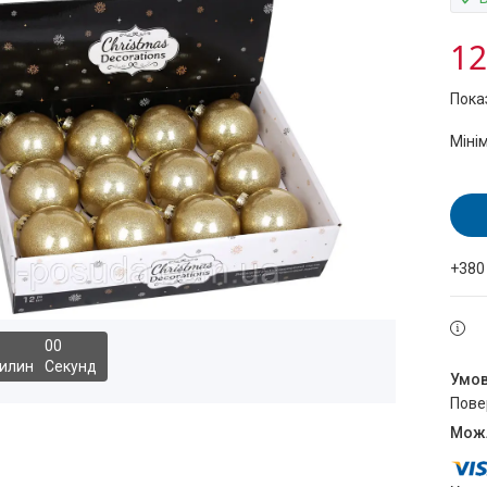
12
Пока
Міні
+380
0
0
илин
Секунд
пов