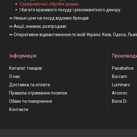
Сервіровочні і обробні дошки
І багато красивого посуду і різноманітного декору
⤗ Низькі ціни на посуд відомих брендів
⤗ Акції, знижки, розпродажі
⤗ Оперативне відвантаження по всій Україні: Київ, Одеса, Льв
Інформація
Производ
Каталог товарів
Pasabahce
О нас
Borcam
Доставка та оплата
Luminarc
Правила отримання посилок
Arcoroc
Обмін та повернення
Bona Di
Контакти