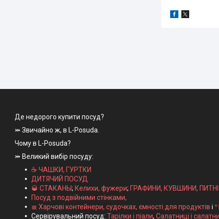
Де недорого купити посуд?
⤗ Звичайно ж, в L-Posuda.
Чому в L-Posuda?
⤗ Великий вибір посуду:
☕ ЧАШКИ, ГУРТКИ
ДИТЯЧИЙ ПОСУД
🥃 СТАКАНЫ
;
Келихи, фужери
;
ГРАФИНИ, КУВШИНИ, ПИТН
Посуд з подвійними стінками,
≣ Харчові контейнери, судочках, ємності для продуктів
і
ᐤ
Сервірувальний посуд:
Тарілки і піали
,
Салатниці і салатн