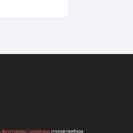
,
фруктовниці і цукерниці
, столові прибори