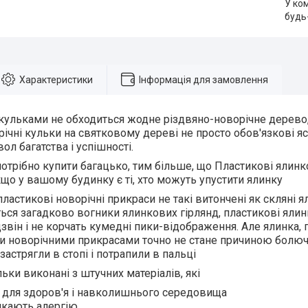
У ко
будь
Характеристики
Інформація для замовлення
кульками не обходиться жодне різдвяно-новорічне дерево,
річні кульки на святковому дереві не просто обов'язкові я
ол багатства і успішності.
 потрібно купити багацько, тим більше, що Пластикові ялинк
кщо у вашому будинку є ті, хто можуть упустити ялинку
ластикові новорічні прикраси не такі витончені як скляні я
ся загадково вогники ялинкових гірлянд, пластикові яли
звін і не корчать кумедні пики-відображення. Але ялинка,
 новорічними прикрасами точно не стане причиною болючих
застрягли в стопі і потрапили в пальці
ьки виконані з штучних матеріалів, які
 для здоров'я і навколишнього середовища
икають алергію