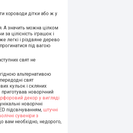
ти хороводи дітки або ж у
я. А значить можна цілком
 за цілісність іграшок і
уже легкі і різдвяне дерево
 прогинатися під вагою
аступних свят не
м гідною альтернативою
апередодні свят
вих кульок і скляних
і приготував новорічний
арфоровий декор у вигляді
унікальні новорічні
LED підсвічуванням,
штучні
олічні сувеніри з
що вам необхідно, недорого,